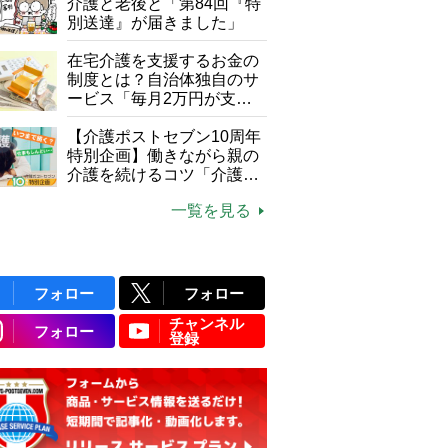
介護と老後と「第84回『特
別送達』が届きました」
在宅介護を支援するお金の
制度とは？自治体独自のサ
ービス「毎月2万円が支給
される」ケースも【FP解
説】
【介護ポストセブン10周年
特別企画】働きながら親の
介護を続けるコツ「介護は
10年以上続くことも…3つ
一覧を見る
のフェーズに分けて考えて
みよう」【社会福祉士解
説】
フォロー
フォロー
チャンネル
フォロー
登録