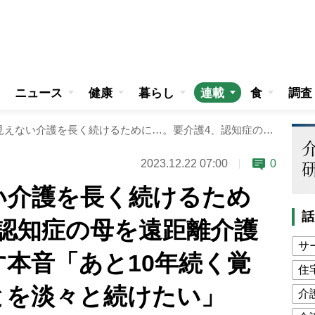
ニュース
健康
暮らし
連載
食
調査
終わりの見えない介護を長く続けるために…。要介護4、認知症の母を遠距離介護する息子が明かす本音「あと10年続く覚悟。目の前のことを淡々と続けたい」
2023.12.22 07:00
0
い介護を長く続けるため
話
認知症の母を遠距離介護
サ
本音「あと10年続く覚
住
とを淡々と続けたい」
介