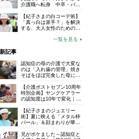
介護職へ転身 中卒・バイ
ト経験ゼロの彼女が見つけ
た“居場所”「社会の役に立
【紀子さまの白コーデ術】
ちながら自分らしくいられ
「真っ白は派手？」を解決
る」
する、大人女性のための上
品夏スタイル4つのコツ
一覧を見る
新記事
認知症の母の介護で大変な
のは「入れ歯の管理」焼き
そばをほぼ完食した母に息
子が血の気が引いた理由
【介護ポストセブン10周年
特別企画】ヤングケアラー
の認知度は10年で変化｜流
行語大賞にノミネート、法
律にも明記されたが果たし
【紀子さまのジュエリー
て現在は？
術】夏に映える「メタル枠
パール」＆顔まわりが華や
ぐ「揺れる一粒」の使い分
け方
兄がボケました～認知症と