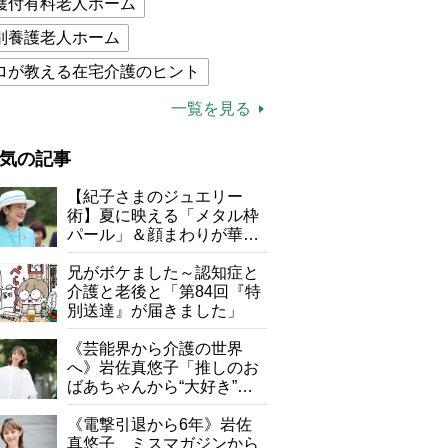
護付有料老人ホーム
別養護老人ホーム
ロが教える在宅介護のヒント
的介護保険制度
介護食
一覧を見る
木ブー
ケアマネジャー
気の記事
が母になつきません
【紀子さまのジュエリー
子の遠距離介護サバイバル術
術】夏に映える「メタル枠
パール」＆顔まわりが華や
がボケました
便利なサービス
ぐ「揺れる一粒」の使い分
け方
兄がボケました～認知症と
防法
介護と老後と「第84回『特
別送達』が届きました」
《芸能界から介護の世界
へ》岩佐真悠子「推しのお
ばあちゃんから“大好き”を
もらえる」理不尽さも吹き
飛ぶ“やりがい”、介護の現
《電撃引退から6年》岩佐
場は「愛おしい」
真悠子、ミスマガジンから