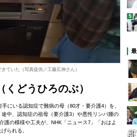
5
最
かできていた（写真提供／工藤広伸さん）
（くどうひろのぶ）
岩手にいる認知症で難病の母（80才・要介護4）を、
。途中、認知症の祖母（要介護3）や悪性リンパ腫の
介護の模様や工夫が、NHK「ニュース7」「おはよ
上げられる。