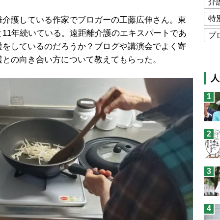
介
特
介護している作家でブロガーの工藤広伸さん。東
11年続いている。遠距離介護のエキスパートであ
プ
護をしているのだろうか？ブログや講演会でよく寄
公
護との向き合い方について教えてもらった。
高
人
猫
1
息
兄
2
予
3
4