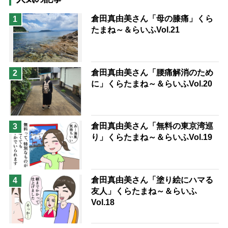
息子の遠距離介護サバイバル術
倉田真由美さん「母の膝痛」くら
1
たまね～＆らいふVol.21
兄がボケました
便利なサービス
予防法
倉田真由美さん「腰痛解消のため
2
に」くらたまね～＆らいふVol.20
倉田真由美さん「無料の東京湾巡
3
り」くらたまね～＆らいふVol.19
倉田真由美さん「塗り絵にハマる
4
友人」くらたまね～＆らいふ
Vol.18