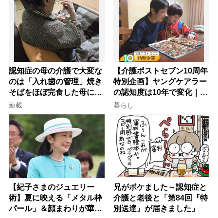
認知症の母の介護で大変な
【介護ポストセブン10周年
のは「入れ歯の管理」焼き
特別企画】ヤングケアラー
そばをほぼ完食した母に息
の認知度は10年で変化｜流
子が血の気が引いた理由
行語大賞にノミネート、法
連載
暮らし
律にも明記されたが果たし
て現在は？
【紀子さまのジュエリー
兄がボケました～認知症と
術】夏に映える「メタル枠
介護と老後と「第84回『特
パール」＆顔まわりが華や
別送達』が届きました」