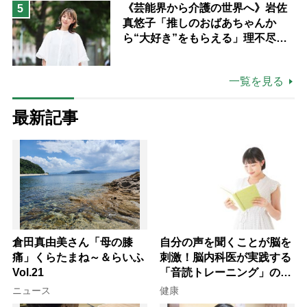
《芸能界から介護の世界へ》岩佐
5
真悠子「推しのおばあちゃんか
ら“大好き”をもらえる」理不尽さ
も吹き飛ぶ“やりがい”、介護の現
場は「愛おしい」
一覧を見る
最新記事
倉田真由美さん「母の膝
自分の声を聞くことが脳を
痛」くらたまね～＆らいふ
刺激！脳内科医が実践する
Vol.21
「音読トレーニング」の極
意
ニュース
健康