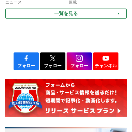
ぐ「揺れる一粒」の使い分
ニュース
連載
け方
一覧を見る
フォロー
フォロー
フォロー
チャンネル