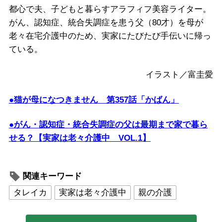
都心で夫、子どもと暮らすアラフィフ美容ライター。
がん、認知症、統合失調症を患う父（80才）を母が
老々在宅介護中のため、実家にたびたび手伝いに帰っ
ている。
イラスト／富圭愛
●猫が母になつきません 第357話「かばん」
●がん・認知症・統合失調症の父は最期まで家で暮ら
せる？【実家は老々介護中 VOL.1】
関連キーワード
タレイカ
実家は老々介護中
親の介護