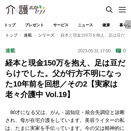
トップ
プレゼント
サービス
ニュース
健康
暮らし
トップ
連載
シリーズ
経本と現金150万を抱え、足は豆だらけ
連載
0
2023.05.31 17:00
経本と現金150万を抱え、足は豆だ
らけでした。父が行方不明になっ
た10年前を回想／その2【実家は
老々介護中 Vol.19】
80才になる父は、がん・認知症・統合失調症と診断
され、母が在宅介護をしています。美容ライターの私
は、たまに実家を手伝っています。今の父は精神的に