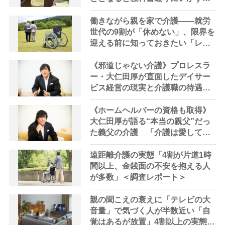
ため息「感情と理性の狭間で右往
左往する現実」
働きながら親を家で介護――就労
世代の9割が「休めない」、限界を
迎える前に知っておきたい「レス
パイトケア」の選択肢
《邪道じゃない介護》プロレスラ
ー・大仁田厚が直面したデイサー
ビス経営の現実と介護職の待遇改
善の必要性 「介護職の人たち
が“自分も心豊かになれる”って思
《ホームヘルパーの資格も取得》
えるような環境を作らないとダ
大仁田厚が語る“本当の親父”だっ
メ」
た義父の介護 「介護は愛して育
ててくれた恩返しの気持ちがない
と続かない」電流爆破などプロレ
遠距離介護の実態「4割が片道1時
スを通じて培った「あきらめない
間以上、金銭面の不安を抱える人
力」も活きた
が多数」＜調査レポート＞
親の聞こえの衰えに「テレビの大
音量」で気づく人が半数近い「自
覚はあるが放置」4割以上の実態