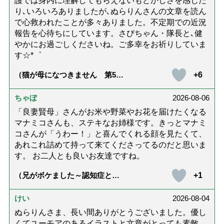
護では身内に理解してもらえないもどかしさを感じた
り､いろいろありましたが､ぬらりんさんの文章を読ん
で心救われたことが多々ありました。不定期での近況
報告を心待ちにしています。さびちゃん・隊長と､健
やかにお過ごしくださいね。ご多幸をお祈りしていま
す☆*゜
+6
（猫が母になつきません 第500
話「ありがとう」【最終話】）
ちゃぼ
2026-08-06
「良妻賢母」さんがお米や野菜やお花を届けたくなる
マナミコさんも、ステキなお姉様です。きっとマナミ
コさんが「うわー！」と喜んでくれる顔を見たくて、
あれこれ詰めて持って来てくださってるのだと思いま
す。 お二人とも良いお友達ですね。
+1
（兄がボケました～認知症と介
護と老後と「第84回『特別送
達』が届きました」）
けい
2026-08-04
ぬらりんさま、長い間ありがとうございました。優し
くてユーモアのあるイラストと文章がとっても素敵