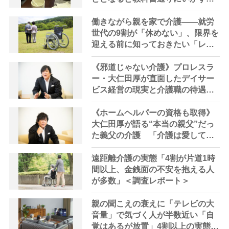
ため息「感情と理性の狭間で右往
左往する現実」
働きながら親を家で介護――就労
世代の9割が「休めない」、限界を
迎える前に知っておきたい「レス
パイトケア」の選択肢
《邪道じゃない介護》プロレスラ
ー・大仁田厚が直面したデイサー
ビス経営の現実と介護職の待遇改
善の必要性 「介護職の人たち
が“自分も心豊かになれる”って思
《ホームヘルパーの資格も取得》
えるような環境を作らないとダ
大仁田厚が語る“本当の親父”だっ
メ」
た義父の介護 「介護は愛して育
ててくれた恩返しの気持ちがない
と続かない」電流爆破などプロレ
遠距離介護の実態「4割が片道1時
スを通じて培った「あきらめない
間以上、金銭面の不安を抱える人
力」も活きた
が多数」＜調査レポート＞
親の聞こえの衰えに「テレビの大
音量」で気づく人が半数近い「自
覚はあるが放置」4割以上の実態