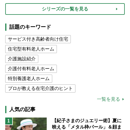
シリーズの一覧を見る
話題のキーワード
サービス付き高齢者向け住宅
住宅型有料老人ホーム
介護施設紹介
介護付有料老人ホーム
特別養護老人ホーム
プロが教える在宅介護のヒント
公的介護保険制度
介護食
一覧を見る
高木ブー
ケアマネジャー
人気の記事
猫が母になつきません
【紀子さまのジュエリー術】夏に
1
映える「メタル枠パール」＆顔ま
息子の遠距離介護サバイバル術