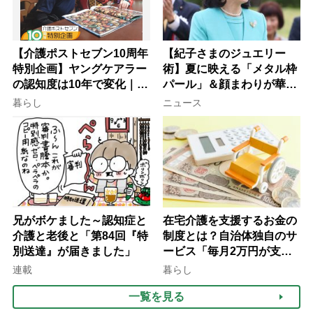
【介護ポストセブン10周年
【紀子さまのジュエリー
特別企画】ヤングケアラー
術】夏に映える「メタル枠
の認知度は10年で変化｜流
パール」＆顔まわりが華や
行語大賞にノミネート、法
ぐ「揺れる一粒」の使い分
暮らし
ニュース
律にも明記されたが果たし
け方
て現在は？
兄がボケました～認知症と
在宅介護を支援するお金の
介護と老後と「第84回『特
制度とは？自治体独自のサ
別送達』が届きました」
ービス「毎月2万円が支給
される」ケースも【FP解
連載
暮らし
説】
一覧を見る