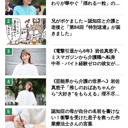
わりが華やぐ「揺れる一粒」の使
兄がボケました
便利なサービス
い分け方
予防法
兄がボケました～認知症と介護と
2
老後と「第84回『特別送達』が届
きました」
《電撃引退から6年》岩佐真悠子、
3
ミスマガジンから介護職へ転身
中卒・バイト経験ゼロの彼女が見
つけた“居場所”「社会の役に立ち
ながら自分らしくいられる」
《芸能界から介護の世界へ》岩佐
4
真悠子「推しのおばあちゃんか
ら“大好き”をもらえる」理不尽さ
も吹き飛ぶ“やりがい”、介護の現
場は「愛おしい」
認知症の母が自分の名前を書けな
5
い！衝撃を受けた息子を救った作
業療法士さんの言葉