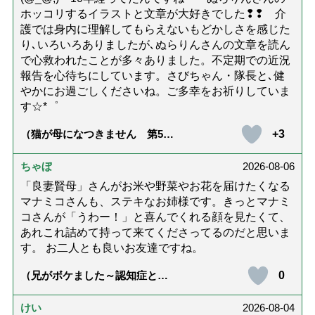
ホッコリするイラストと文章が大好きでした❢❢ 介
護では身内に理解してもらえないもどかしさを感じた
り､いろいろありましたが､ぬらりんさんの文章を読ん
で心救われたことが多々ありました。不定期での近況
報告を心待ちにしています。さびちゃん・隊長と､健
やかにお過ごしくださいね。ご多幸をお祈りしていま
す☆*゜
+3
（猫が母になつきません 第500
話「ありがとう」【最終話】）
ちゃぼ
2026-08-06
「良妻賢母」さんがお米や野菜やお花を届けたくなる
マナミコさんも、ステキなお姉様です。きっとマナミ
コさんが「うわー！」と喜んでくれる顔を見たくて、
あれこれ詰めて持って来てくださってるのだと思いま
す。 お二人とも良いお友達ですね。
0
（兄がボケました～認知症と介
護と老後と「第84回『特別送
達』が届きました」）
けい
2026-08-04