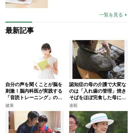
一覧を見る
最新記事
自分の声を聞くことが脳を
認知症の母の介護で大変な
刺激！脳内科医が実践する
のは「入れ歯の管理」焼き
「音読トレーニング」の極
そばをほぼ完食した母に息
意
子が血の気が引いた理由
健康
連載