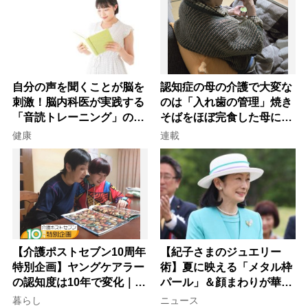
自分の声を聞くことが脳を
認知症の母の介護で大変な
刺激！脳内科医が実践する
のは「入れ歯の管理」焼き
「音読トレーニング」の極
そばをほぼ完食した母に息
意
子が血の気が引いた理由
健康
連載
【介護ポストセブン10周年
【紀子さまのジュエリー
特別企画】ヤングケアラー
術】夏に映える「メタル枠
の認知度は10年で変化｜流
パール」＆顔まわりが華や
行語大賞にノミネート、法
ぐ「揺れる一粒」の使い分
暮らし
ニュース