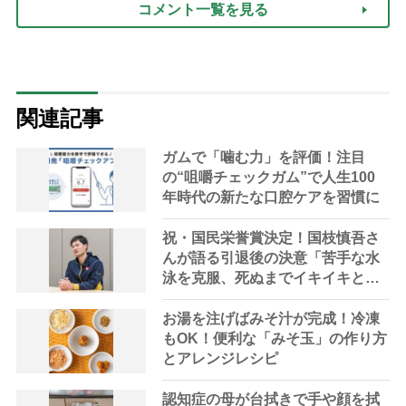
コメント一覧を見る
関連記事
ガムで「噛む力」を評価！注目
の“咀嚼チェックガム”で人生100
年時代の新たな口腔ケアを習慣に
祝・国民栄誉賞決定！国枝慎吾さ
んが語る引退後の決意「苦手な水
泳を克服、死ぬまでイキイキと挑
戦し続けたい」
お湯を注げばみそ汁が完成！冷凍
もOK！便利な「みそ玉」の作り方
とアレンジレシピ
認知症の母が台拭きで手や顔を拭