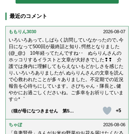
最近のコメント
ももりん3030
2026-08-07
いろいろあって､しばらく訪問していなかったので､今
日になって500回が最終話と知り､愕然となりました
(@_@;) 10年経ってたんですね･･ ぬらりんさんの
ホッコリするイラストと文章が大好きでした❢❢ 介
護では身内に理解してもらえないもどかしさを感じた
り､いろいろありましたが､ぬらりんさんの文章を読ん
で心救われたことが多々ありました。不定期での近況
報告を心待ちにしています。さびちゃん・隊長と､健
やかにお過ごしくださいね。ご多幸をお祈りしていま
す☆*゜
+5
（猫が母になつきません 第500
話「ありがとう」【最終話】）
ちゃぼ
2026-08-06
「良妻賢母」さんがお米や野菜やお花を届けたくなる