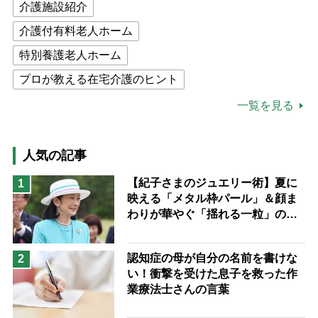
介護施設紹介
介護付有料老人ホーム
特別養護老人ホーム
プロが教える在宅介護のヒント
公的介護保険制度
介護食
一覧を見る
高木ブー
ケアマネジャー
猫が母になつきません
人気の記事
息子の遠距離介護サバイバル術
【紀子さまのジュエリー術】夏に
1
映える「メタル枠パール」＆顔ま
兄がボケました
便利なサービス
わりが華やぐ「揺れる一粒」の使
予防法
い分け方
認知症の母が自分の名前を書けな
2
い！衝撃を受けた息子を救った作
業療法士さんの言葉