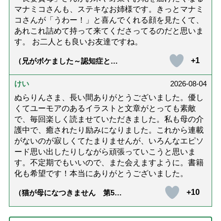
マナミコさんも、ステキなお姉様です。きっとマナミ
コさんが「うわー！」と喜んでくれる顔を見たくて、
あれこれ詰めて持って来てくださってるのだと思いま
す。 お二人とも良いお友達ですね。
+1
（兄がボケました～認知症と介
護と老後と「第84回『特別送
達』が届きました」）
けい
2026-08-04
ぬらりんさま、長い間ありがとうございました。優し
くてユーモアのあるイラストと文章がとっても素敵
で、毎回楽しく読ませていただきました。私も母の介
護中で、癒されたり励みになりました。これから連載
がないのが寂しくてたまりませんが、いろんなエピソ
ード思い出したりしながら頑張っていこうと思いま
す。不定期でもいいので、また会えますように。書籍
化も希望です！本当にありがとうございました。
+10
（猫が母になつきません 第500
話「ありがとう」【最終話】）