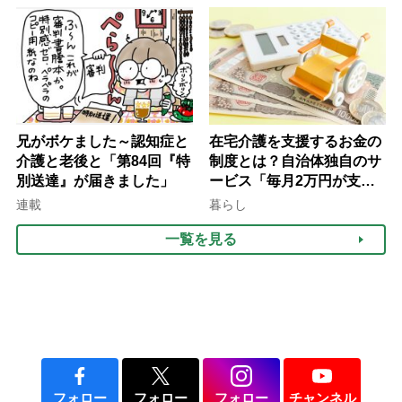
律にも明記されたが果たし
け方
て現在は？
兄がボケました～認知症と
在宅介護を支援するお金の
介護と老後と「第84回『特
制度とは？自治体独自のサ
別送達』が届きました」
ービス「毎月2万円が支給
される」ケースも【FP解
連載
暮らし
説】
一覧を見る
フォロー
フォロー
フォロー
チャンネル