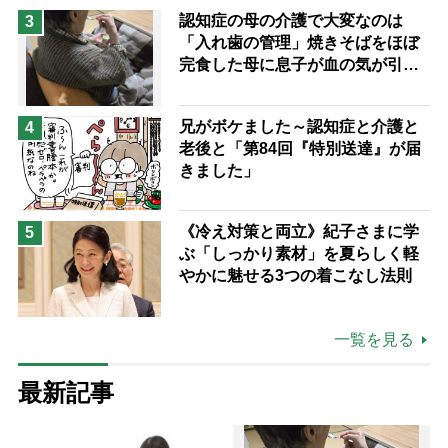
認知症の母の介護で大変なのは
3
「入れ歯の管理」焼きそばをほぼ
完食した母に息子が血の気が引い
た理由
兄がボケました～認知症と介護と
4
老後と「第84回『特別送達』が届
きました」
《冷え対策と両立》紀子さまに学
5
ぶ「しっかり素材」を夏らしく軽
やかに魅せる3つの着こなし法則
一覧を見る
最新記事