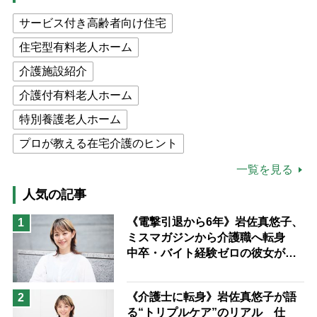
サービス付き高齢者向け住宅
住宅型有料老人ホーム
介護施設紹介
介護付有料老人ホーム
特別養護老人ホーム
プロが教える在宅介護のヒント
公的介護保険制度
介護食
一覧を見る
高木ブー
ケアマネジャー
人気の記事
猫が母になつきません
《電撃引退から6年》岩佐真悠子、
1
ミスマガジンから介護職へ転身
息子の遠距離介護サバイバル術
中卒・バイト経験ゼロの彼女が見
兄がボケました
便利なサービス
つけた“居場所”「社会の役に立ち
ながら自分らしくいられる」
予防法
《介護士に転身》岩佐真悠子が語
2
る“トリプルケア”のリアル 仕