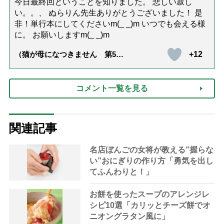
今日最終回ということを知りました。 悲しい寂し
い。。、 ぬらりん先生ありがとうございました！ 是
非！単行本にしてくださいm(_ _)m いつでも会える様
に。 お願いしますm(_ _)m
+12
（猫が母になつきません 第500
話「ありがとう」【最終話】）
コメント一覧を見る
関連記事
名店ぼんごの女将が教える”握らな
い”おにぎりの作り方「勇気を出し
てふんわりと！」
お餅を使ったスープのアレンジレ
シピ10選「カリッとチーズ餅でオ
ニオングラタン風に」