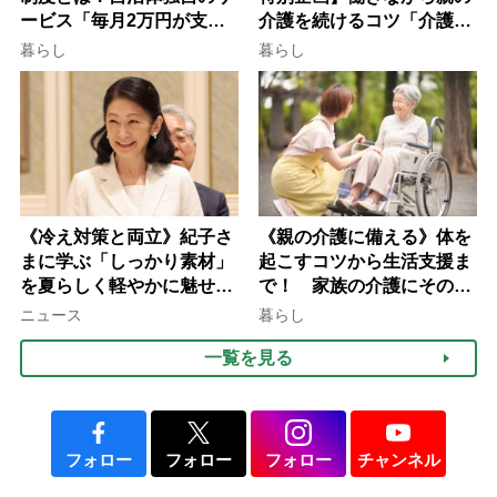
ービス「毎月2万円が支給
介護を続けるコツ「介護は
される」ケースも【FP解
10年以上続くことも…3つ
暮らし
暮らし
説】
のフェーズに分けて考えて
みよう」【社会福祉士解
説】
《冷え対策と両立》紀子さ
《親の介護に備える》体を
まに学ぶ「しっかり素材」
起こすコツから生活支援ま
を夏らしく軽やかに魅せる
で！ 家族の介護にそのま
3つの着こなし法則
ま活かせる2つの資格
ニュース
暮らし
一覧を見る
フォロー
フォロー
フォロー
チャンネル