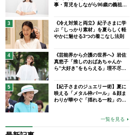
事・育児をしながら96歳の義祖母
と同居して介護 プロだから言え
る「家での介護は“雑”でも気にし
《冷え対策と両立》紀子さまに学
3
ない」
ぶ「しっかり素材」を夏らしく軽
やかに魅せる3つの着こなし法則
《芸能界から介護の世界へ》岩佐
4
真悠子「推しのおばあちゃんか
ら“大好き”をもらえる」理不尽さ
も吹き飛ぶ“やりがい”、介護の現
場は「愛おしい」
【紀子さまのジュエリー術】夏に
5
映える「メタル枠パール」＆顔ま
わりが華やぐ「揺れる一粒」の使
い分け方
一覧を見る