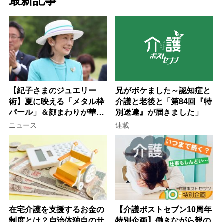
最新記事
【紀子さまのジュエリー
兄がボケました～認知症と
術】夏に映える「メタル枠
介護と老後と「第84回『特
パール」＆顔まわりが華や
別送達』が届きました」
ぐ「揺れる一粒」の使い分
ニュース
連載
け方
在宅介護を支援するお金の
【介護ポストセブン10周年
制度とは？自治体独自のサ
特別企画】働きながら親の