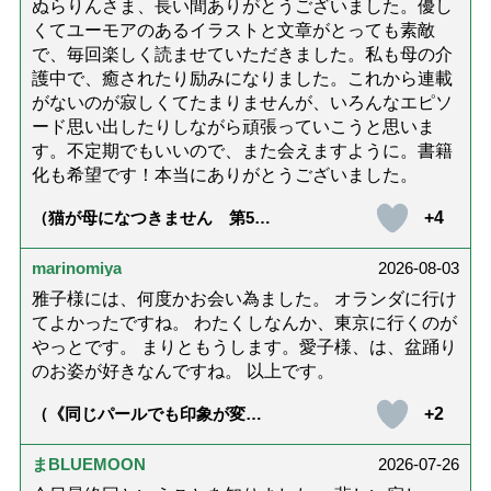
ぬらりんさま、長い間ありがとうございました。優し
くてユーモアのあるイラストと文章がとっても素敵
で、毎回楽しく読ませていただきました。私も母の介
護中で、癒されたり励みになりました。これから連載
がないのが寂しくてたまりませんが、いろんなエピソ
ード思い出したりしながら頑張っていこうと思いま
す。不定期でもいいので、また会えますように。書籍
化も希望です！本当にありがとうございました。
+4
（猫が母になつきません 第500
話「ありがとう」【最終話】）
marinomiya
2026-08-03
雅子様には、何度かお会い為ました。 オランダに行け
てよかったですね。 わたくしなんか、東京に行くのが
やっとです。 まりともうします。愛子様、は、盆踊り
のお姿が好きなんですね。 以上です。
+2
（《同じパールでも印象が変
化》皇后雅子さまに学ぶ「大人
の夏ネックレス」上品＆涼しげ
に見せる4つの法則）
まBLUEMOON
2026-07-26