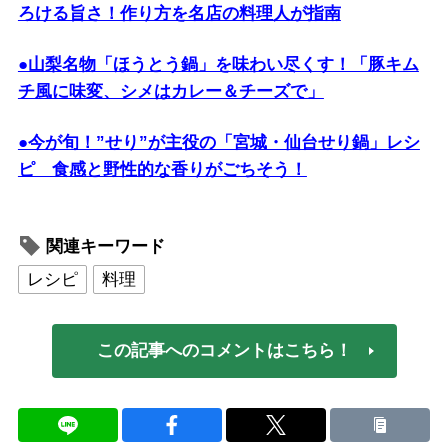
ろける旨さ！作り方を名店の料理人が指南
●山梨名物「ほうとう鍋」を味わい尽くす！「豚キム
チ風に味変、シメはカレー＆チーズで」
●今が旬！”せり”が主役の「宮城・仙台せり鍋」レシ
ピ 食感と野性的な香りがごちそう！
関連キーワード
レシピ
料理
この記事へのコメントはこちら！