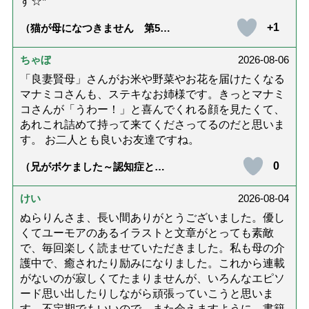
す☆*゜
+1
（猫が母になつきません 第500
話「ありがとう」【最終話】）
ちゃぼ
2026-08-06
「良妻賢母」さんがお米や野菜やお花を届けたくなる
マナミコさんも、ステキなお姉様です。きっとマナミ
コさんが「うわー！」と喜んでくれる顔を見たくて、
あれこれ詰めて持って来てくださってるのだと思いま
す。 お二人とも良いお友達ですね。
0
（兄がボケました～認知症と介
護と老後と「第84回『特別送
達』が届きました」）
けい
2026-08-04
ぬらりんさま、長い間ありがとうございました。優し
くてユーモアのあるイラストと文章がとっても素敵
で、毎回楽しく読ませていただきました。私も母の介
護中で、癒されたり励みになりました。これから連載
がないのが寂しくてたまりませんが、いろんなエピソ
ード思い出したりしながら頑張っていこうと思いま
す。不定期でもいいので、また会えますように。書籍