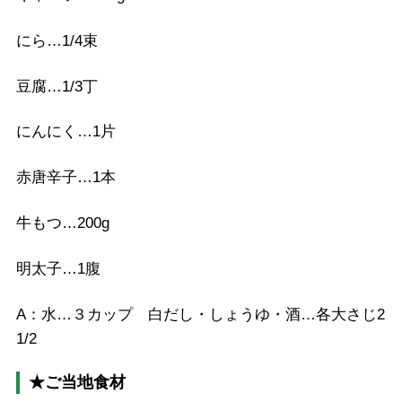
にら…1/4束
豆腐…1/3丁
にんにく…1片
赤唐辛子…1本
牛もつ…200g
明太子…1腹
A：水…３カップ 白だし・しょうゆ・酒…各大さじ2
1/2
★ご当地食材