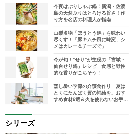
今夜はぶりしゃぶ鍋！新潟・佐渡
島の天然ぶりはとろける旨さ！作
り方を名店の料理人が指南
山梨名物「ほうとう鍋」を味わい
尽くす！「豚キムチ風に味変、シ
メはカレー＆チーズで」
今が旬！”せり”が主役の「宮城・
仙台せり鍋」レシピ 食感と野性
的な香りがごちそう！
蒸し暑い季節の介護食作り「夏は
とくにたんぱく質の補給を」おす
すめ食材6選＆火を使わないお手軽
レシピ3選【管理栄養士提案】
シリーズ