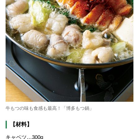
牛もつの味も食感も最高！「博多もつ鍋」
【材料】
キャベツ…300g