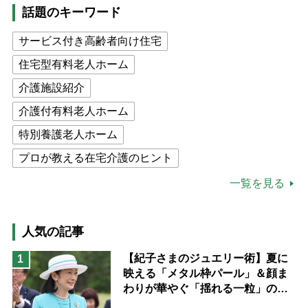
話題のキーワード
サービス付き高齢者向け住宅
住宅型有料老人ホーム
介護施設紹介
介護付有料老人ホーム
特別養護老人ホーム
プロが教える在宅介護のヒント
公的介護保険制度
介護食
一覧を見る
高木ブー
ケアマネジャー
猫が母になつきません
人気の記事
息子の遠距離介護サバイバル術
【紀子さまのジュエリー術】夏に
1
映える「メタル枠パール」＆顔ま
兄がボケました
便利なサービス
わりが華やぐ「揺れる一粒」の使
予防法
い分け方