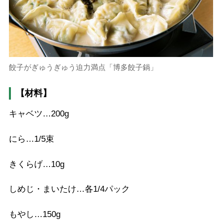
餃子がぎゅうぎゅう迫力満点「博多餃子鍋」
【材料】
キャベツ…200g
にら…1/5束
きくらげ…10g
しめじ・まいたけ…各1/4パック
もやし…150g