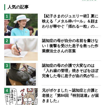
高木ブー
ケアマネジャー
人気の記事
猫が母になつきません
【紀子さまのジュエリー術】夏に
1
映える「メタル枠パール」＆顔ま
息子の遠距離介護サバイバル術
わりが華やぐ「揺れる一粒」の使
兄がボケました
便利なサービス
い分け方
予防法
認知症の母が自分の名前を書けな
2
い！衝撃を受けた息子を救った作
業療法士さんの言葉
認知症の母の介護で大変なのは
3
「入れ歯の管理」焼きそばをほぼ
完食した母に息子が血の気が引い
た理由
兄がボケました～認知症と介護と
4
老後と「第84回『特別送達』が届
きました」