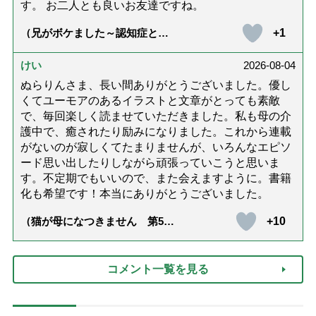
す。 お二人とも良いお友達ですね。
+1
（兄がボケました～認知症と介
護と老後と「第84回『特別送
達』が届きました」）
けい
2026-08-04
ぬらりんさま、長い間ありがとうございました。優し
くてユーモアのあるイラストと文章がとっても素敵
で、毎回楽しく読ませていただきました。私も母の介
護中で、癒されたり励みになりました。これから連載
がないのが寂しくてたまりませんが、いろんなエピソ
ード思い出したりしながら頑張っていこうと思いま
す。不定期でもいいので、また会えますように。書籍
化も希望です！本当にありがとうございました。
+10
（猫が母になつきません 第500
話「ありがとう」【最終話】）
コメント一覧を見る