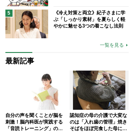
《冷え対策と両立》紀子さまに学
5
ぶ「しっかり素材」を夏らしく軽
やかに魅せる3つの着こなし法則
一覧を見る
最新記事
自分の声を聞くことが脳を
認知症の母の介護で大変な
刺激！脳内科医が実践する
のは「入れ歯の管理」焼き
「音読トレーニング」の極
そばをほぼ完食した母に息