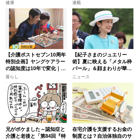
意
子が血の気が引いた理由
健康
連載
【介護ポストセブン10周年
【紀子さまのジュエリー
特別企画】ヤングケアラー
術】夏に映える「メタル枠
の認知度は10年で変化｜流
パール」＆顔まわりが華や
行語大賞にノミネート、法
ぐ「揺れる一粒」の使い分
暮らし
ニュース
律にも明記されたが果たし
け方
て現在は？
兄がボケました～認知症と
在宅介護を支援するお金の
介護と老後と「第84回『特
制度とは？自治体独自のサ