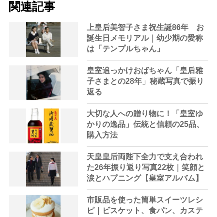
関連記事
上皇后美智子さま祝生誕86年 お
誕生日メモリアル｜幼少期の愛称
は「テンプルちゃん」
皇室追っかけおばちゃん「皇后雅
子さまとの28年」秘蔵写真で振り
返る
大切な人への贈り物に！「皇室ゆ
かりの逸品」伝統と信頼の25品、
購入方法
天皇皇后両陛下全力で支え合われ
た26年振り返り写真22枚｜笑顔と
涙とハプニング【皇室アルバム】
市販品を使った簡単スイーツレシ
ピ｜ビスケット、食パン、カステ