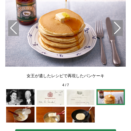
統
よ
女王が遺したレシピで再現したパンケーキ
4
/
7