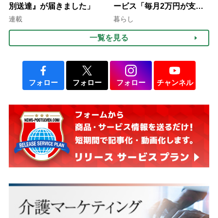
別送達』が届きました」
ービス「毎月2万円が支給
される」ケースも【FP解
連載
暮らし
説】
一覧を見る
フォロー
フォロー
フォロー
チャンネル