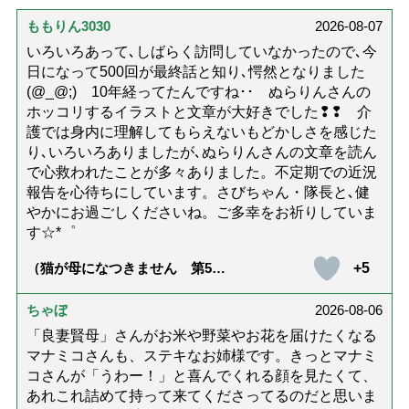
ももりん3030
2026-08-07
いろいろあって､しばらく訪問していなかったので､今
日になって500回が最終話と知り､愕然となりました
(@_@;) 10年経ってたんですね･･ ぬらりんさんの
ホッコリするイラストと文章が大好きでした❢❢ 介
護では身内に理解してもらえないもどかしさを感じた
り､いろいろありましたが､ぬらりんさんの文章を読ん
で心救われたことが多々ありました。不定期での近況
報告を心待ちにしています。さびちゃん・隊長と､健
やかにお過ごしくださいね。ご多幸をお祈りしていま
す☆*゜
+5
（猫が母になつきません 第500
話「ありがとう」【最終話】）
ちゃぼ
2026-08-06
「良妻賢母」さんがお米や野菜やお花を届けたくなる
マナミコさんも、ステキなお姉様です。きっとマナミ
コさんが「うわー！」と喜んでくれる顔を見たくて、
あれこれ詰めて持って来てくださってるのだと思いま