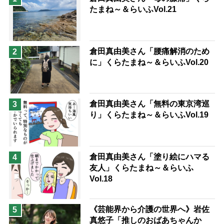
たまね～＆らいふVol.21
息子の遠距離介護サバイバル術
兄がボケました
便利なサービス
予防法
倉田真由美さん「腰痛解消のため
2
に」くらたまね～＆らいふVol.20
倉田真由美さん「無料の東京湾巡
3
り」くらたまね～＆らいふVol.19
倉田真由美さん「塗り絵にハマる
4
友人」くらたまね～＆らいふ
Vol.18
《芸能界から介護の世界へ》岩佐
5
真悠子「推しのおばあちゃんか