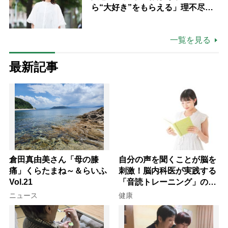
ら“大好き”をもらえる」理不尽さ
も吹き飛ぶ“やりがい”、介護の現
場は「愛おしい」
一覧を見る
最新記事
倉田真由美さん「母の膝
自分の声を聞くことが脳を
痛」くらたまね～＆らいふ
刺激！脳内科医が実践する
Vol.21
「音読トレーニング」の極
意
ニュース
健康