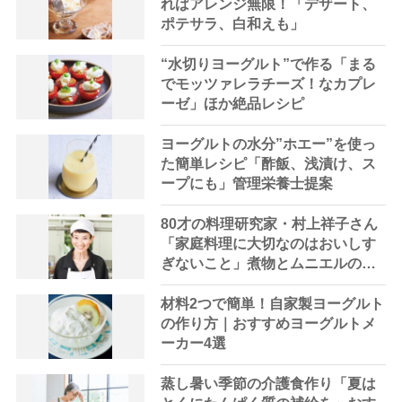
ればアレンジ無限！「デザート、
ポテサラ、白和えも」
“水切りヨーグルト”で作る「まる
でモッツァレラチーズ！なカプレ
ーゼ」ほか絶品レシピ
ヨーグルトの水分”ホエー”を使っ
た簡単レシピ「酢飯、浅漬け、ス
ープにも」管理栄養士提案
80才の料理研究家・村上祥子さん
「家庭料理に大切なのはおいしす
ぎないこと」煮物とムニエルのレ
シピも紹介
材料2つで簡単！自家製ヨーグルト
の作り方｜おすすめヨーグルトメ
ーカー4選
蒸し暑い季節の介護食作り「夏は