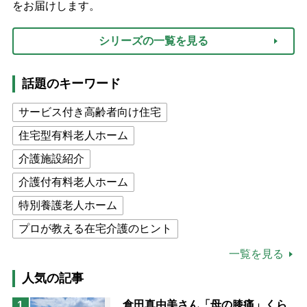
をお届けします。
シリーズの一覧を見る
話題のキーワード
サービス付き高齢者向け住宅
住宅型有料老人ホーム
介護施設紹介
介護付有料老人ホーム
特別養護老人ホーム
プロが教える在宅介護のヒント
公的介護保険制度
介護食
一覧を見る
高木ブー
ケアマネジャー
人気の記事
猫が母になつきません
倉田真由美さん「母の膝痛」くら
1