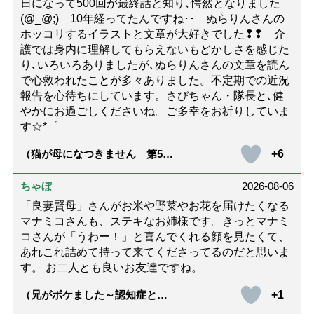
日になって500回が最終話と知り､愕然となりました
(@_@;) 10年経ってたんですね･･ ぬらりんさんの
ホッコリするイラストと文章が大好きでした❢❢ 介
護では身内に理解してもらえないもどかしさを感じた
り､いろいろありましたが､ぬらりんさんの文章を読ん
で心救われたことが多々ありました。不定期での近況
報告を心待ちにしています。さびちゃん・隊長と､健
やかにお過ごしくださいね。ご多幸をお祈りしていま
す☆*゜
+6
（猫が母になつきません 第500
話「ありがとう」【最終話】）
ちゃぼ
2026-08-06
「良妻賢母」さんがお米や野菜やお花を届けたくなる
マナミコさんも、ステキなお姉様です。きっとマナミ
コさんが「うわー！」と喜んでくれる顔を見たくて、
あれこれ詰めて持って来てくださってるのだと思いま
す。 お二人とも良いお友達ですね。
+1
（兄がボケました～認知症と介
護と老後と「第84回『特別送