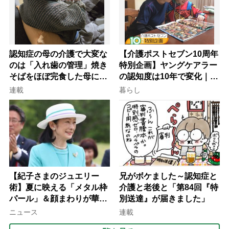
認知症の母の介護で大変な
【介護ポストセブン10周年
のは「入れ歯の管理」焼き
特別企画】ヤングケアラー
そばをほぼ完食した母に息
の認知度は10年で変化｜流
子が血の気が引いた理由
行語大賞にノミネート、法
連載
暮らし
律にも明記されたが果たし
て現在は？
【紀子さまのジュエリー
兄がボケました～認知症と
術】夏に映える「メタル枠
介護と老後と「第84回『特
パール」＆顔まわりが華や
別送達』が届きました」
ぐ「揺れる一粒」の使い分
ニュース
連載
け方