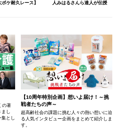
大ボケ耐久レース】
人みはるさんら達人が伝授
【10周年特別企画】想いよ届け！～挑
戦者たちの声～
くの著
きまし
超高齢社会の課題に挑む人々の熱い想いに迫
ー集とし
る人気インタビュー企画をまとめて紹介しま
す。