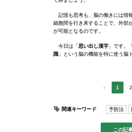
てみましょう。
記憶も思考も、脳の働きには情報
細胞間を行き来することで、外部
が可能となるのです。
今日は「
思い出し漢字
」です。
識
」という脳の機能を特に使う脳
1
2
関連キーワード
予防法
この記