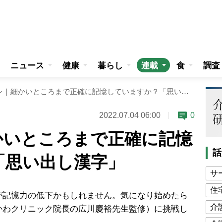
ニュース
健康
暮らし
連載
食
調査
週刊脳トレ｜細かいところまで正確に記憶していますか？「思い出し漢字」
2022.07.04 06:00
0
かいところまで正確に記憶
話
「思い出し漢字」
サ
住
記憶力の低下かもしれません。気になり始めたら
介
かわクリニック院長の広川慶裕先生監修）に挑戦し