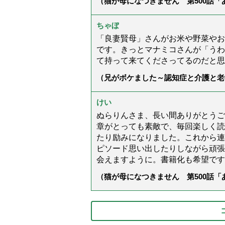
（猫が母になつきません 第500話
ちゃぼ
「良妻賢母」さんがお米や野菜やお
です。きっとマナミコさんが「うわ
て持って来てくださってるのだと思
（兄がボケました～認知症と介護と老
た」）
けい
ぬらりんさま、長い間ありがとうご
章がとっても素敵で、毎回楽しく読
たり励みになりました。これから連
ピソード思い出したりしながら頑張
会えますように。書籍化も希望です
（猫が母になつきません 第500話