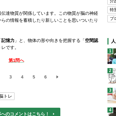
介
特
伝達物質が関係しています。この物質が脳の神経
プ
からの情報を蓄積したり新しいことを思いついたり
公
高
「
記憶力
」と、物体の形や向きを把握する「
空間認
人
猫
トレです。
1
息
第1問へ
兄
2
予
3
4
5
6
3
脳トレ
4
事へのコメントはこちら！