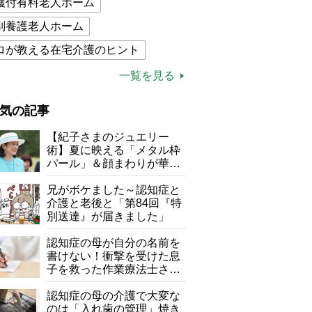
護付有料老人ホーム
別養護老人ホーム
ロが教える在宅介護のヒント
的介護保険制度
介護食
一覧を見る
木ブー
ケアマネジャー
気の記事
が母になつきません
【紀子さまのジュエリー
子の遠距離介護サバイバル術
術】夏に映える「メタル枠
パール」＆顔まわりが華や
がボケました
便利なサービス
ぐ「揺れる一粒」の使い分
け方
兄がボケました～認知症と
防法
介護と老後と「第84回『特
別送達』が届きました」
認知症の母が自分の名前を
書けない！衝撃を受けた息
子を救った作業療法士さん
の言葉
認知症の母の介護で大変な
のは「入れ歯の管理」焼き