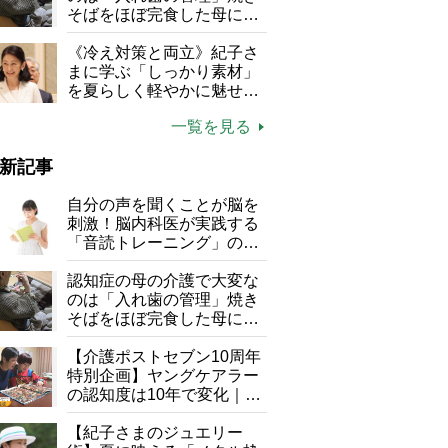
そばをほぼ完食した母に息
子が血の気が引いた理由
《冷え対策と両立》紀子さ
まに学ぶ「しっかり素材」
を夏らしく軽やかに魅せる
3つの着こなし法則
一覧を見る
新記事
自分の声を聞くことが脳を
刺激！脳内科医が実践する
「音読トレーニング」の極
意
認知症の母の介護で大変な
のは「入れ歯の管理」焼き
そばをほぼ完食した母に息
子が血の気が引いた理由
【介護ポストセブン10周年
特別企画】ヤングケアラー
の認知度は10年で変化｜流
行語大賞にノミネート、法
律にも明記されたが果たし
【紀子さまのジュエリー