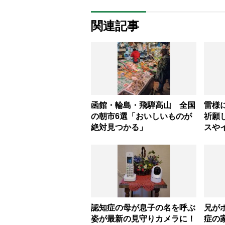
関連記事
函館・輪島・飛騨高山 全国
雷様
の朝市6選「おいしいものが
祈願
絶対見つかる」
スや
しま
認知症の母が息子の名を呼ぶ
兄が
姿が最新の見守りカメラに！
症の