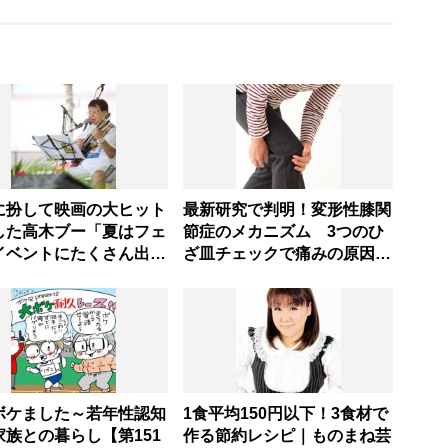
に扮して映画の大ヒット
最新研究で判明！変形性膝関
した高木ブー「夏はフェ
節症のメカニズム 3つのひ
イベントにたくさん出演
ざ皿チェックで痛みの原因を
す」｜連載：第72回
知ろう
ボケました～若年性認知
1食平均150円以下！3食材で
家族との暮らし【第151
作る節約レシピ｜ものまね芸