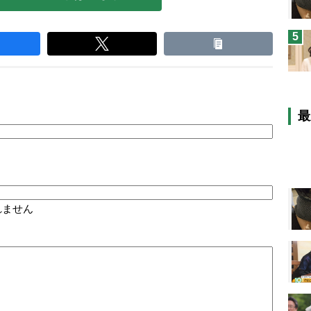
5
最
れません