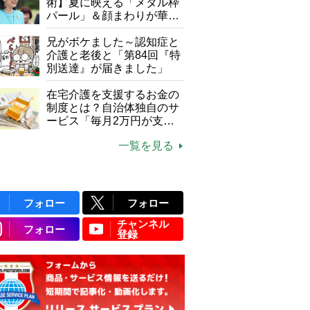
て現在は？
術】夏に映える「メタル枠
パール」＆顔まわりが華や
ぐ「揺れる一粒」の使い分
け方
兄がボケました～認知症と
介護と老後と「第84回『特
別送達』が届きました」
在宅介護を支援するお金の
制度とは？自治体独自のサ
ービス「毎月2万円が支給
される」ケースも【FP解
一覧を見る
説】
フォロー
フォロー
チャンネル
フォロー
登録