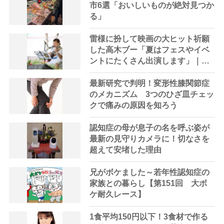
市6選「おいしいものが絶対見つか
る」
雷様に扮して映画の大ヒット祈願
した高木ブー「夏はフェスやイベ
ントにたくさん出演します」｜連
載：第72回
最新研究で判明！変形性膝関節症
のメカニズム 3つのひざ皿チェッ
クで痛みの原因を知ろう
認知症の母が息子の名を呼ぶ姿が
最新の見守りカメラに！切なさを
超えて安堵した理由
兄がボケました～若年性認知症の
家族との暮らし【第151回 大ボ
ケ耐久レース】
1食平均150円以下！3食材で作る