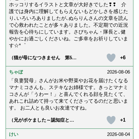
ホッコリするイラストと文章が大好きでした❢❢ 介
護では身内に理解してもらえないもどかしさを感じた
り､いろいろありましたが､ぬらりんさんの文章を読ん
で心救われたことが多々ありました。不定期での近況
報告を心待ちにしています。さびちゃん・隊長と､健
やかにお過ごしくださいね。ご多幸をお祈りしていま
す☆*゜
+6
（猫が母になつきません 第500
話「ありがとう」【最終話】）
ちゃぼ
2026-08-06
「良妻賢母」さんがお米や野菜やお花を届けたくなる
マナミコさんも、ステキなお姉様です。きっとマナミ
コさんが「うわー！」と喜んでくれる顔を見たくて、
あれこれ詰めて持って来てくださってるのだと思いま
す。 お二人とも良いお友達ですね。
+1
（兄がボケました～認知症と介
護と老後と「第84回『特別送
達』が届きました」）
けい
2026-08-04