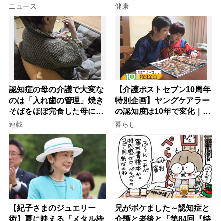
意
ニュース
健康
認知症の母の介護で大変な
【介護ポストセブン10周年
のは「入れ歯の管理」焼き
特別企画】ヤングケアラー
そばをほぼ完食した母に息
の認知度は10年で変化｜流
子が血の気が引いた理由
行語大賞にノミネート、法
連載
暮らし
律にも明記されたが果たし
て現在は？
【紀子さまのジュエリー
兄がボケました～認知症と
術】夏に映える「メタル枠
介護と老後と「第84回『特