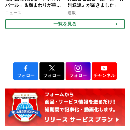
パール」＆顔まわりが華や
別送達』が届きました」
ぐ「揺れる一粒」の使い分
ニュース
連載
け方
一覧を見る
フォロー
フォロー
フォロー
チャンネル