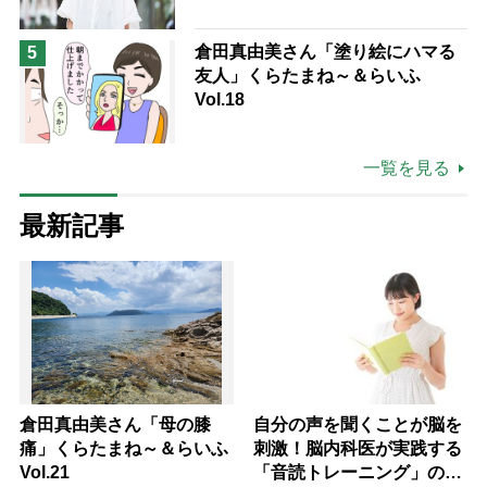
も吹き飛ぶ“やりがい”、介護の現
場は「愛おしい」
倉田真由美さん「塗り絵にハマる
5
友人」くらたまね～＆らいふ
Vol.18
一覧を見る
最新記事
倉田真由美さん「母の膝
自分の声を聞くことが脳を
痛」くらたまね～＆らいふ
刺激！脳内科医が実践する
Vol.21
「音読トレーニング」の極