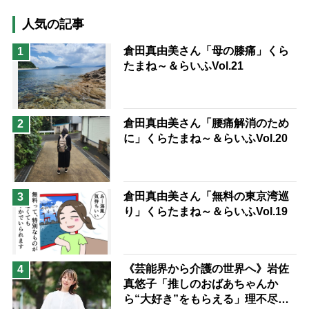
猫が母になつきません
人気の記事
息子の遠距離介護サバイバル術
倉田真由美さん「母の膝痛」くら
1
たまね～＆らいふVol.21
兄がボケました
便利なサービス
予防法
倉田真由美さん「腰痛解消のため
2
に」くらたまね～＆らいふVol.20
倉田真由美さん「無料の東京湾巡
3
り」くらたまね～＆らいふVol.19
《芸能界から介護の世界へ》岩佐
4
真悠子「推しのおばあちゃんか
ら“大好き”をもらえる」理不尽さ