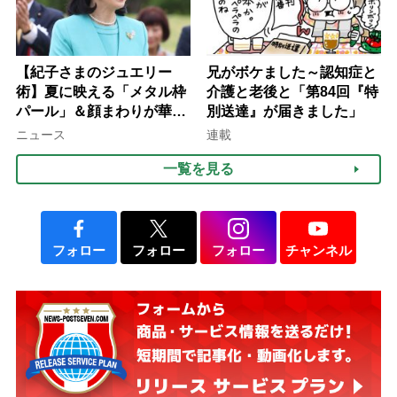
【紀子さまのジュエリー
兄がボケました～認知症と
術】夏に映える「メタル枠
介護と老後と「第84回『特
パール」＆顔まわりが華や
別送達』が届きました」
ぐ「揺れる一粒」の使い分
ニュース
連載
け方
一覧を見る
フォロー
フォロー
フォロー
チャンネル