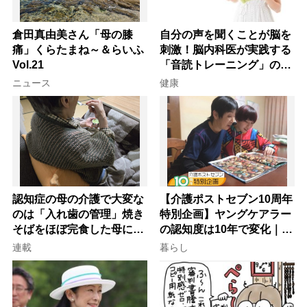
倉田真由美さん「母の膝
自分の声を聞くことが脳を
痛」くらたまね～＆らいふ
刺激！脳内科医が実践する
Vol.21
「音読トレーニング」の極
意
ニュース
健康
認知症の母の介護で大変な
【介護ポストセブン10周年
のは「入れ歯の管理」焼き
特別企画】ヤングケアラー
そばをほぼ完食した母に息
の認知度は10年で変化｜流
子が血の気が引いた理由
行語大賞にノミネート、法
連載
暮らし
律にも明記されたが果たし
て現在は？