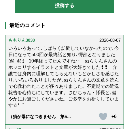
最近のコメント
ももりん3030
2026-08-07
いろいろあって､しばらく訪問していなかったので､今
日になって500回が最終話と知り､愕然となりました
(@_@;) 10年経ってたんですね･･ ぬらりんさんの
ホッコリするイラストと文章が大好きでした❢❢ 介
護では身内に理解してもらえないもどかしさを感じた
り､いろいろありましたが､ぬらりんさんの文章を読ん
で心救われたことが多々ありました。不定期での近況
報告を心待ちにしています。さびちゃん・隊長と､健
やかにお過ごしくださいね。ご多幸をお祈りしていま
す☆*゜
+6
（猫が母になつきません 第500
話「ありがとう」【最終話】）