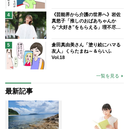
《芸能界から介護の世界へ》岩佐
4
真悠子「推しのおばあちゃんか
ら“大好き”をもらえる」理不尽さ
も吹き飛ぶ“やりがい”、介護の現
場は「愛おしい」
倉田真由美さん「塗り絵にハマる
5
友人」くらたまね～＆らいふ
Vol.18
一覧を見る
最新記事