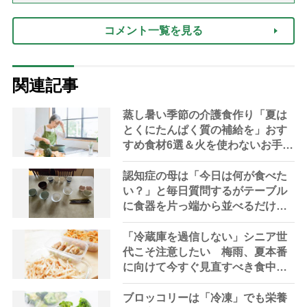
コメント一覧を見る
関連記事
蒸し暑い季節の介護食作り「夏は
とくにたんぱく質の補給を」おす
すめ食材6選＆火を使わないお手軽
レシピ3選【管理栄養士提案】
認知症の母は「今日は何が食べた
い？」と毎日質問するがテーブル
に食器を片っ端から並べるだけ―
困った息子の対処法とものがない
現在の台所の意味
「冷蔵庫を過信しない」シニア世
代こそ注意したい 梅雨、夏本番
に向けて今すぐ見直すべき食中毒
対策を家事アドバイザーが指南
ブロッコリーは「冷凍」でも栄養