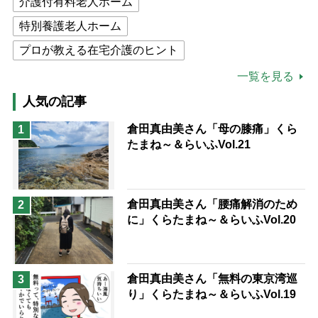
介護付有料老人ホーム
特別養護老人ホーム
プロが教える在宅介護のヒント
公的介護保険制度
介護食
一覧を見る
高木ブー
ケアマネジャー
人気の記事
猫が母になつきません
倉田真由美さん「母の膝痛」くら
1
たまね～＆らいふVol.21
息子の遠距離介護サバイバル術
兄がボケました
便利なサービス
予防法
倉田真由美さん「腰痛解消のため
2
に」くらたまね～＆らいふVol.20
倉田真由美さん「無料の東京湾巡
3
り」くらたまね～＆らいふVol.19