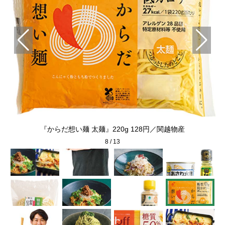
G
『からだ想い麺 太麺』220g 128円／関越物産
8
/
13