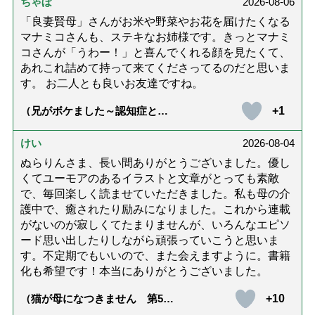
ちゃぼ
2026-08-06
「良妻賢母」さんがお米や野菜やお花を届けたくなる
マナミコさんも、ステキなお姉様です。きっとマナミ
コさんが「うわー！」と喜んでくれる顔を見たくて、
あれこれ詰めて持って来てくださってるのだと思いま
す。 お二人とも良いお友達ですね。
+1
（兄がボケました～認知症と介
護と老後と「第84回『特別送
達』が届きました」）
けい
2026-08-04
ぬらりんさま、長い間ありがとうございました。優し
くてユーモアのあるイラストと文章がとっても素敵
で、毎回楽しく読ませていただきました。私も母の介
護中で、癒されたり励みになりました。これから連載
がないのが寂しくてたまりませんが、いろんなエピソ
ード思い出したりしながら頑張っていこうと思いま
す。不定期でもいいので、また会えますように。書籍
化も希望です！本当にありがとうございました。
+10
（猫が母になつきません 第500
話「ありがとう」【最終話】）