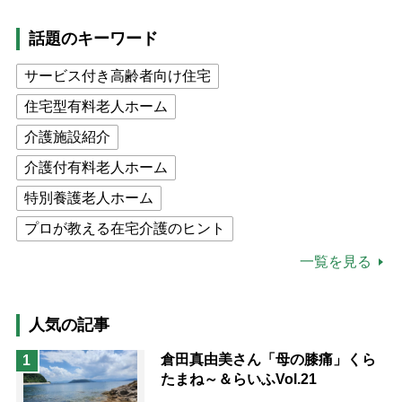
話題のキーワード
サービス付き高齢者向け住宅
住宅型有料老人ホーム
介護施設紹介
介護付有料老人ホーム
特別養護老人ホーム
プロが教える在宅介護のヒント
公的介護保険制度
介護食
一覧を見る
高木ブー
ケアマネジャー
猫が母になつきません
人気の記事
息子の遠距離介護サバイバル術
倉田真由美さん「母の膝痛」くら
1
たまね～＆らいふVol.21
兄がボケました
便利なサービス