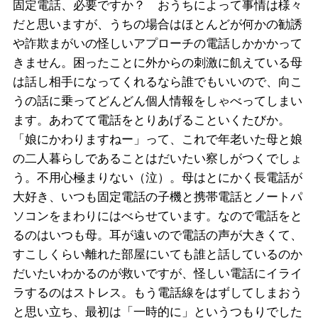
固定電話、必要ですか？ おうちによって事情は様々
だと思いますが、うちの場合はほとんどが何かの勧誘
や詐欺まがいの怪しいアプローチの電話しかかかって
きません。困ったことに外からの刺激に飢えている母
は話し相手になってくれるなら誰でもいいので、向こ
うの話に乗ってどんどん個人情報をしゃべってしまい
ます。あわてて電話をとりあげることいくたびか。
「娘にかわりますねー」って、これで年老いた母と娘
の二人暮らしであることはだいたい察しがつくでしょ
う。不用心極まりない（泣）。母はとにかく長電話が
大好き、いつも固定電話の子機と携帯電話とノートパ
ソコンをまわりにはべらせています。なので電話をと
るのはいつも母。耳が遠いので電話の声が大きくて、
すこしくらい離れた部屋にいても誰と話しているのか
だいたいわかるのが救いですが、怪しい電話にイライ
ラするのはストレス。もう電話線をはずしてしまおう
と思い立ち、最初は「一時的に」というつもりでした