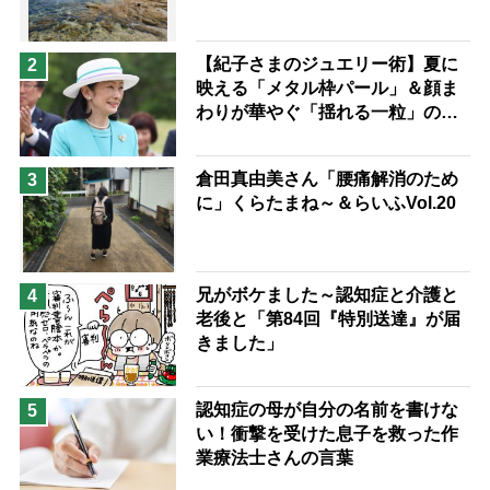
予防法
【紀子さまのジュエリー術】夏に
2
映える「メタル枠パール」＆顔ま
わりが華やぐ「揺れる一粒」の使
い分け方
倉田真由美さん「腰痛解消のため
3
に」くらたまね～＆らいふVol.20
兄がボケました～認知症と介護と
4
老後と「第84回『特別送達』が届
きました」
認知症の母が自分の名前を書けな
5
い！衝撃を受けた息子を救った作
業療法士さんの言葉