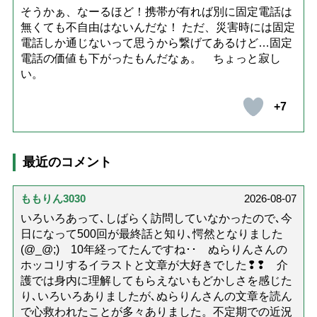
そうかぁ、なーるほど！携帯が有れば別に固定電話は
無くても不自由はないんだな！ ただ、災害時には固定
電話しか通じないって思うから繋げてあるけど…固定
電話の価値も下がったもんだなぁ。 ちょっと寂し
い。
+7
最近のコメント
ももりん3030
2026-08-07
いろいろあって､しばらく訪問していなかったので､今
日になって500回が最終話と知り､愕然となりました
(@_@;) 10年経ってたんですね･･ ぬらりんさんの
ホッコリするイラストと文章が大好きでした❢❢ 介
護では身内に理解してもらえないもどかしさを感じた
り､いろいろありましたが､ぬらりんさんの文章を読ん
で心救われたことが多々ありました。不定期での近況