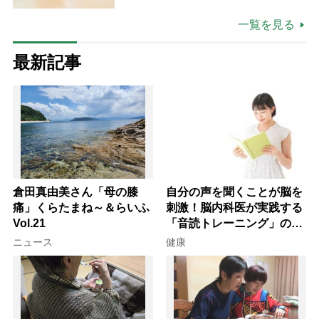
一覧を見る
最新記事
倉田真由美さん「母の膝
自分の声を聞くことが脳を
痛」くらたまね～＆らいふ
刺激！脳内科医が実践する
Vol.21
「音読トレーニング」の極
意
ニュース
健康