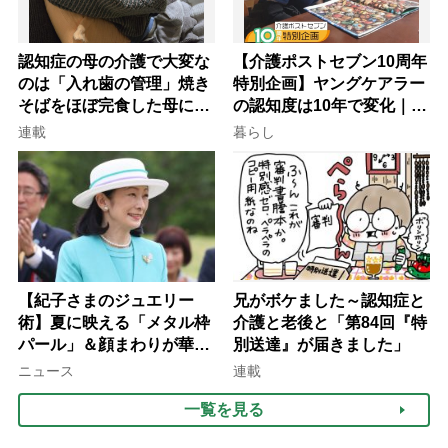
認知症の母の介護で大変な
【介護ポストセブン10周年
のは「入れ歯の管理」焼き
特別企画】ヤングケアラー
そばをほぼ完食した母に息
の認知度は10年で変化｜流
子が血の気が引いた理由
行語大賞にノミネート、法
連載
暮らし
律にも明記されたが果たし
て現在は？
【紀子さまのジュエリー
兄がボケました～認知症と
術】夏に映える「メタル枠
介護と老後と「第84回『特
パール」＆顔まわりが華や
別送達』が届きました」
ぐ「揺れる一粒」の使い分
ニュース
連載
け方
一覧を見る