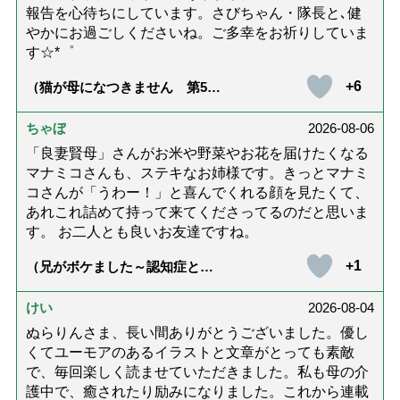
報告を心待ちにしています。さびちゃん・隊長と､健
やかにお過ごしくださいね。ご多幸をお祈りしていま
す☆*゜
+6
（猫が母になつきません 第500
話「ありがとう」【最終話】）
ちゃぼ
2026-08-06
「良妻賢母」さんがお米や野菜やお花を届けたくなる
マナミコさんも、ステキなお姉様です。きっとマナミ
コさんが「うわー！」と喜んでくれる顔を見たくて、
あれこれ詰めて持って来てくださってるのだと思いま
す。 お二人とも良いお友達ですね。
+1
（兄がボケました～認知症と介
護と老後と「第84回『特別送
達』が届きました」）
けい
2026-08-04
ぬらりんさま、長い間ありがとうございました。優し
くてユーモアのあるイラストと文章がとっても素敵
で、毎回楽しく読ませていただきました。私も母の介
護中で、癒されたり励みになりました。これから連載