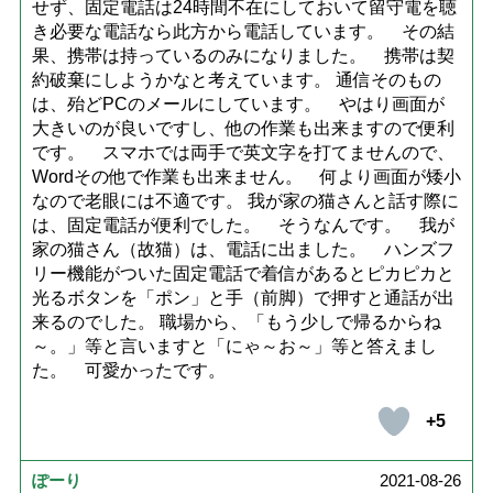
せず、固定電話は24時間不在にしておいて留守電を聴
き必要な電話なら此方から電話しています。 その結
果、携帯は持っているのみになりました。 携帯は契
約破棄にしようかなと考えています。 通信そのもの
は、殆どPCのメールにしています。 やはり画面が
大きいのが良いですし、他の作業も出来ますので便利
です。 スマホでは両手で英文字を打てませんので、
Wordその他で作業も出来ません。 何より画面が矮小
なので老眼には不適です。 我が家の猫さんと話す際に
は、固定電話が便利でした。 そうなんです。 我が
家の猫さん（故猫）は、電話に出ました。 ハンズフ
リー機能がついた固定電話で着信があるとピカピカと
光るボタンを「ポン」と手（前脚）で押すと通話が出
来るのでした。 職場から、「もう少しで帰るからね
～。」等と言いますと「にゃ～お～」等と答えまし
た。 可愛かったです。
+5
ぽーり
2021-08-26