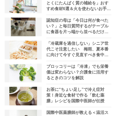
とくにたんぱく質の補給を」おす
すめ食材6選＆火を使わないお手軽
レシピ3選【管理栄養士提案】
認知症の母は「今日は何が食べた
い？」と毎日質問するがテーブル
に食器を片っ端から並べるだけ―
困った息子の対処法とものがない
現在の台所の意味
「冷蔵庫を過信しない」シニア世
代こそ注意したい 梅雨、夏本番
に向けて今すぐ見直すべき食中毒
対策を家事アドバイザーが指南
ブロッコリーは「冷凍」でも栄養
価は変わらない？介護食に活用す
るときのコツを解説
お茶に“ちょい足し”で冷え症対
策！身近な食材で作る「飲む薬
膳」レシピを国際中医師が伝授
国際中医薬膳師が教える＜温活ス