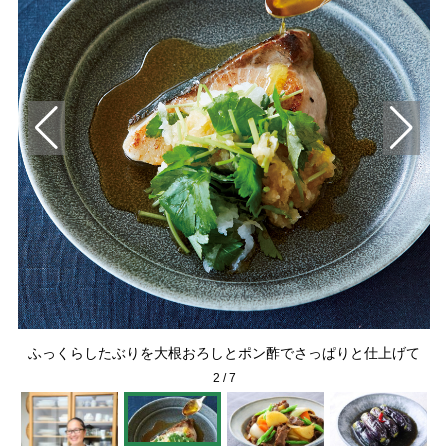
たス
た
ふっくらしたぶりを大根おろしとポン酢でさっぱりと仕上げて
2
/
7