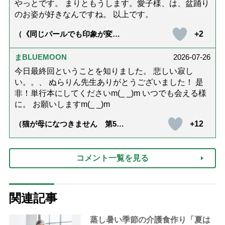
やっとです。 まりともうします。愛子様、は、盆踊り
のお姿が好きなんですね。 以上です。
+2
（《同じパールでも印象が変
化》皇后雅子さまに学ぶ「大人
の夏ネックレス」上品＆涼しげ
に見せる4つの法則）
まBLUEMOON
2026-07-26
今日最終回ということを知りました。 悲しい寂し
い。。、 ぬらりん先生ありがとうございました！ 是
非！単行本にしてくださいm(_ _)m いつでも会える様
に。 お願いしますm(_ _)m
+12
（猫が母になつきません 第500
話「ありがとう」【最終話】）
コメント一覧を見る
関連記事
蒸し暑い季節の介護食作り「夏は