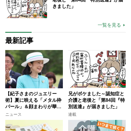
きました」
一覧を見る
最新記事
【紀子さまのジュエリー
兄がボケました～認知症と
術】夏に映える「メタル枠
介護と老後と「第84回『特
パール」＆顔まわりが華や
別送達』が届きました」
ぐ「揺れる一粒」の使い分
ニュース
連載
け方