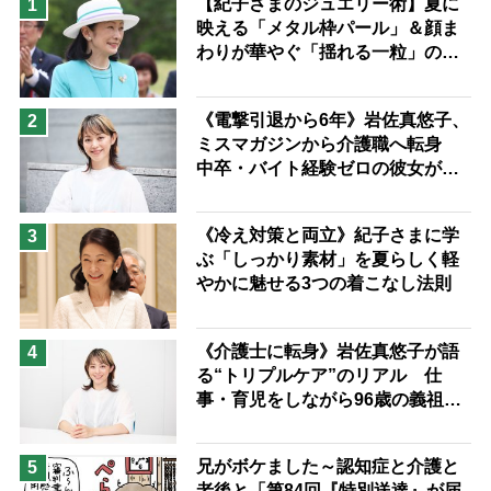
【紀子さまのジュエリー術】夏に
1
映える「メタル枠パール」＆顔ま
息子の遠距離介護サバイバル術
わりが華やぐ「揺れる一粒」の使
兄がボケました
便利なサービス
い分け方
予防法
《電撃引退から6年》岩佐真悠子、
2
ミスマガジンから介護職へ転身
中卒・バイト経験ゼロの彼女が見
つけた“居場所”「社会の役に立ち
ながら自分らしくいられる」
《冷え対策と両立》紀子さまに学
3
ぶ「しっかり素材」を夏らしく軽
やかに魅せる3つの着こなし法則
《介護士に転身》岩佐真悠子が語
4
る“トリプルケア”のリアル 仕
事・育児をしながら96歳の義祖母
と同居して介護 プロだから言え
る「家での介護は“雑”でも気にし
兄がボケました～認知症と介護と
5
ない」
老後と「第84回『特別送達』が届