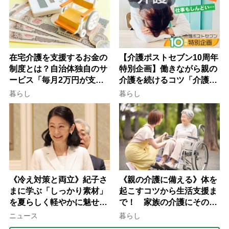
在宅介護を支援するお金の
【介護ポストセブン10周年
制度とは？自治体独自のサ
特別企画】働きながら親の
ービス「毎月2万円が支給
介護を続けるコツ「介護は
される」ケースも【FP解
10年以上続くことも…3つ
暮らし
暮らし
説】
のフェーズに分けて考えて
みよう」【社会福祉士解
説】
《冷え対策と両立》紀子さ
《親の介護に備える》体を
まに学ぶ「しっかり素材」
起こすコツから生活支援ま
を夏らしく軽やかに魅せる
で！ 家族の介護にそのま
3つの着こなし法則
ま活かせる2つの資格
ニュース
暮らし