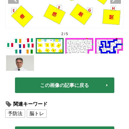
2
/
5
この画像の記事に戻る
関連キーワード
予防法
脳トレ