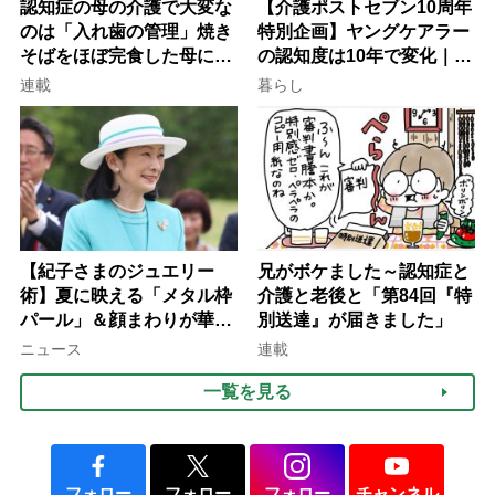
認知症の母の介護で大変な
【介護ポストセブン10周年
のは「入れ歯の管理」焼き
特別企画】ヤングケアラー
そばをほぼ完食した母に息
の認知度は10年で変化｜流
子が血の気が引いた理由
行語大賞にノミネート、法
連載
暮らし
律にも明記されたが果たし
て現在は？
【紀子さまのジュエリー
兄がボケました～認知症と
術】夏に映える「メタル枠
介護と老後と「第84回『特
パール」＆顔まわりが華や
別送達』が届きました」
ぐ「揺れる一粒」の使い分
ニュース
連載
け方
一覧を見る
フォロー
フォロー
フォロー
チャンネル