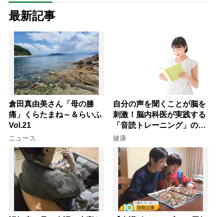
最新記事
倉田真由美さん「母の膝
自分の声を聞くことが脳を
痛」くらたまね～＆らいふ
刺激！脳内科医が実践する
Vol.21
「音読トレーニング」の極
意
ニュース
健康