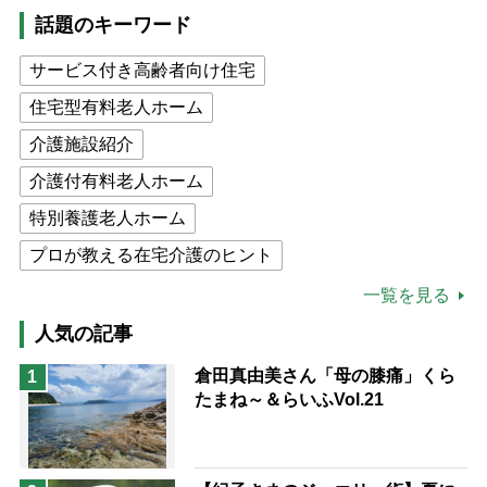
話題のキーワード
サービス付き高齢者向け住宅
住宅型有料老人ホーム
介護施設紹介
介護付有料老人ホーム
特別養護老人ホーム
プロが教える在宅介護のヒント
公的介護保険制度
介護食
一覧を見る
高木ブー
ケアマネジャー
人気の記事
猫が母になつきません
倉田真由美さん「母の膝痛」くら
1
たまね～＆らいふVol.21
息子の遠距離介護サバイバル術
兄がボケました
便利なサービス
予防法