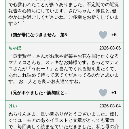
で心救われたことが多々ありました。不定期での近況
報告を心待ちにしています。さびちゃん・隊長と､健
やかにお過ごしくださいね。ご多幸をお祈りしていま
す☆*゜
+6
（猫が母になつきません 第500
話「ありがとう」【最終話】）
ちゃぼ
2026-08-06
「良妻賢母」さんがお米や野菜やお花を届けたくなる
マナミコさんも、ステキなお姉様です。きっとマナミ
コさんが「うわー！」と喜んでくれる顔を見たくて、
あれこれ詰めて持って来てくださってるのだと思いま
す。 お二人とも良いお友達ですね。
+1
（兄がボケました～認知症と介
護と老後と「第84回『特別送
達』が届きました」）
けい
2026-08-04
ぬらりんさま、長い間ありがとうございました。優し
くてユーモアのあるイラストと文章がとっても素敵
で、毎回楽しく読ませていただきました。私も母の介