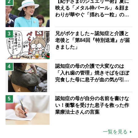
【紀子さまのジュエリー術】夏に
2
映える「メタル枠パール」＆顔ま
わりが華やぐ「揺れる一粒」の使
い分け方
兄がボケました～認知症と介護と
3
老後と「第84回『特別送達』が届
きました」
認知症の母の介護で大変なのは
4
「入れ歯の管理」焼きそばをほぼ
完食した母に息子が血の気が引い
た理由
認知症の母が自分の名前を書けな
5
い！衝撃を受けた息子を救った作
業療法士さんの言葉
一覧を見る