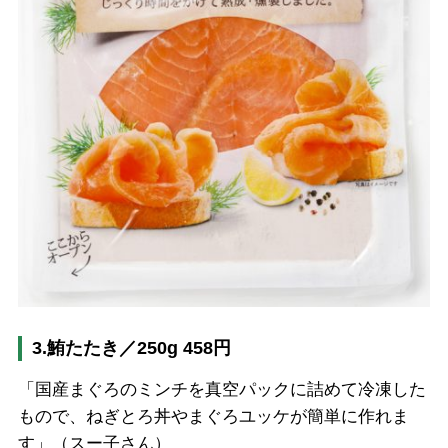
3.鮪たたき／250g 458円
「国産まぐろのミンチを真空パックに詰めて冷凍した
もので、ねぎとろ丼やまぐろユッケが簡単に作れま
す」（スー子さん）