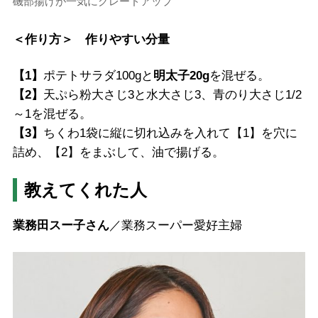
磯部揚げが一気にグレードアップ
＜作り方＞ 作りやすい分量
【1】
ポテトサラダ100gと
明太子20g
を混ぜる。
【2】
天ぷら粉大さじ3と水大さじ3、青のり大さじ1/2
～1を混ぜる。
【3】
ちくわ1袋に縦に切れ込みを入れて【1】を穴に
詰め、【2】をまぶして、油で揚げる。
教えてくれた人
業務田スー子さん
／業務スーパー愛好主婦