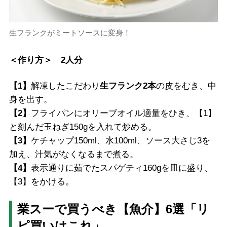
生フランクがミートソースに変身！
＜作り方＞ 2人分
【1】
解凍したこだわり
生フランク2本
の皮をむき、中
身を出す。
【2】
フライパンにオリーブオイル適量をひき、【1】
と刻んだ玉ねぎ150gを入れて炒める。
【3】
ケチャップ150ml、水100ml、ソース大さじ3を
加え、汁気がなくなるまで煮る。
【4】
表示通りに茹でたスパゲティ160gを皿に盛り、
【3】をかける。
業スーで買うべき【魚介】6選「リ
ピ買いはこれ」