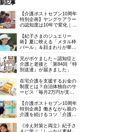
新記事
【介護ポストセブン10周年
特別企画】ヤングケアラー
の認知度は10年で変化｜流
行語大賞にノミネート、法
律にも明記されたが果たし
【紀子さまのジュエリー
て現在は？
術】夏に映える「メタル枠
磯部揚げが一気にグレードアップ
パール」＆顔まわりが華や
ぐ「揺れる一粒」の使い分
け方
兄がボケました～認知症と
介護と老後と「第84回『特
別送達』が届きました」
在宅介護を支援するお金の
制度とは？自治体独自のサ
ービス「毎月2万円が支給
される」ケースも【FP解
説】
【介護ポストセブン10周年
特別企画】働きながら親の
介護を続けるコツ「介護は
10年以上続くことも…3つ
のフェーズに分けて考えて
《冷え対策と両立》紀子さ
みよう」【社会福祉士解
まに学ぶ「しっかり素材」