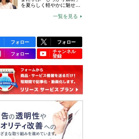
説】
を夏らしく軽やかに魅せる
3つの着こなし法則
一覧を見る
フォロー
フォロー
チャンネル
フォロー
登録