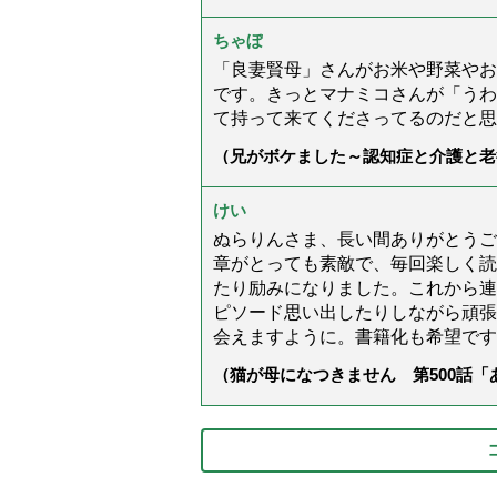
ちゃぼ
「良妻賢母」さんがお米や野菜やお
です。きっとマナミコさんが「うわ
て持って来てくださってるのだと思
（兄がボケました～認知症と介護と老
た」）
けい
ぬらりんさま、長い間ありがとうご
章がとっても素敵で、毎回楽しく読
たり励みになりました。これから連
ピソード思い出したりしながら頑張
会えますように。書籍化も希望です
（猫が母になつきません 第500話