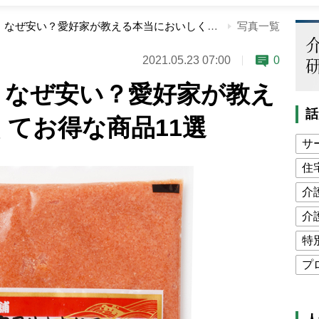
「業務スーパー」なぜ安い？愛好家が教える本当においしくてお得な商品11選
写真一覧
2021.05.23 07:00
0
」なぜ安い？愛好家が教え
話
てお得な商品11選
サ
住
介
介
特
プ
公
高