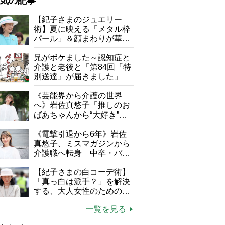
気の記事
が母になつきません
【紀子さまのジュエリー
術】夏に映える「メタル枠
子の遠距離介護サバイバル術
パール」＆顔まわりが華や
がボケました
便利なサービス
ぐ「揺れる一粒」の使い分
け方
兄がボケました～認知症と
防法
介護と老後と「第84回『特
別送達』が届きました」
《芸能界から介護の世界
へ》岩佐真悠子「推しのお
ばあちゃんから“大好き”を
もらえる」理不尽さも吹き
飛ぶ“やりがい”、介護の現
《電撃引退から6年》岩佐
場は「愛おしい」
真悠子、ミスマガジンから
介護職へ転身 中卒・バイ
ト経験ゼロの彼女が見つけ
た“居場所”「社会の役に立
【紀子さまの白コーデ術】
ちながら自分らしくいられ
「真っ白は派手？」を解決
る」
する、大人女性のための上
品夏スタイル4つのコツ
一覧を見る