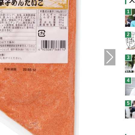
人
猫
1
息
兄
2
予
3
4
5