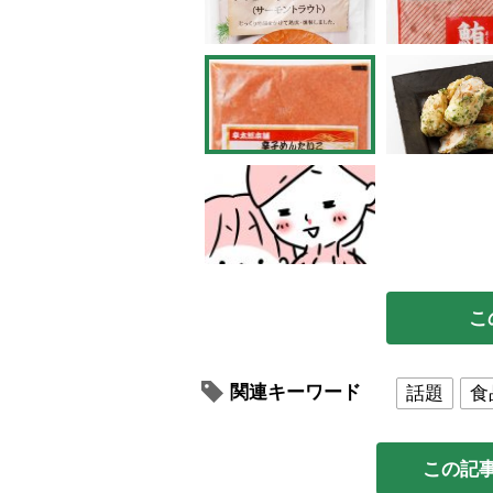
こ
関連キーワード
話題
食
この記