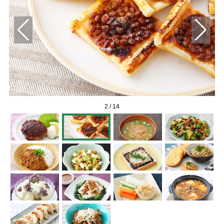
2
/
14