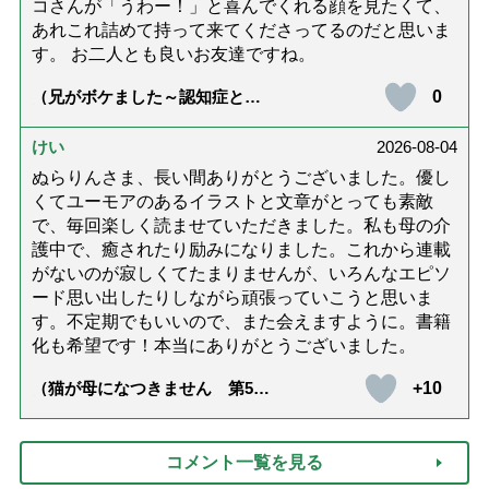
コさんが「うわー！」と喜んでくれる顔を見たくて、
あれこれ詰めて持って来てくださってるのだと思いま
す。 お二人とも良いお友達ですね。
0
（兄がボケました～認知症と介
護と老後と「第84回『特別送
達』が届きました」）
けい
2026-08-04
ぬらりんさま、長い間ありがとうございました。優し
くてユーモアのあるイラストと文章がとっても素敵
で、毎回楽しく読ませていただきました。私も母の介
護中で、癒されたり励みになりました。これから連載
がないのが寂しくてたまりませんが、いろんなエピソ
ード思い出したりしながら頑張っていこうと思いま
す。不定期でもいいので、また会えますように。書籍
化も希望です！本当にありがとうございました。
+10
（猫が母になつきません 第500
話「ありがとう」【最終話】）
コメント一覧を見る