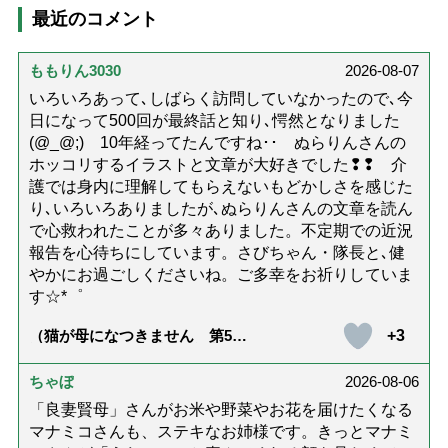
最近のコメント
ももりん3030
2026-08-07
いろいろあって､しばらく訪問していなかったので､今
日になって500回が最終話と知り､愕然となりました
(@_@;) 10年経ってたんですね･･ ぬらりんさんの
ホッコリするイラストと文章が大好きでした❢❢ 介
護では身内に理解してもらえないもどかしさを感じた
り､いろいろありましたが､ぬらりんさんの文章を読ん
で心救われたことが多々ありました。不定期での近況
報告を心待ちにしています。さびちゃん・隊長と､健
やかにお過ごしくださいね。ご多幸をお祈りしていま
す☆*゜
+3
（猫が母になつきません 第500
話「ありがとう」【最終話】）
ちゃぼ
2026-08-06
「良妻賢母」さんがお米や野菜やお花を届けたくなる
マナミコさんも、ステキなお姉様です。きっとマナミ