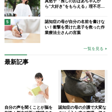
真悠子「推しのおばあちゃんか
ら“大好き”をもらえる」理不尽さ
も吹き飛ぶ“やりがい”、介護の現
場は「愛おしい」
認知症の母が自分の名前を書けな
5
い！衝撃を受けた息子を救った作
業療法士さんの言葉
一覧を見る
最新記事
自分の声を聞くことが脳を
認知症の母の介護で大変な