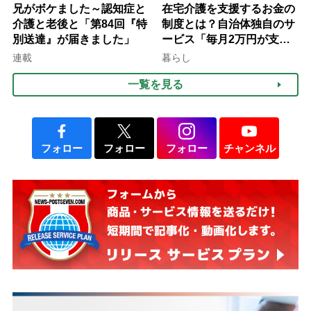
兄がボケました～認知症と
在宅介護を支援するお金の
介護と老後と「第84回『特
制度とは？自治体独自のサ
別送達』が届きました」
ービス「毎月2万円が支給
される」ケースも【FP解
連載
暮らし
説】
一覧を見る
フォロー
フォロー
フォロー
チャンネル