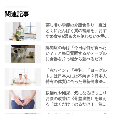
関連記事
蒸し暑い季節の介護食作り「夏は
とくにたんぱく質の補給を」おす
すめ食材6選＆火を使わないお手軽
レシピ3選【管理栄養士提案】
認知症の母は「今日は何が食べた
い？」と毎日質問するがテーブル
に食器を片っ端から並べるだけ―
困った息子の対処法とものがない
現在の台所の意味
「赤ワイン」「牛乳」「ヨーグル
ト」は日本人には不向き？日本人
特有の体質に合った最新健康法を
内科医が指南
尿漏れや頻尿、気になるぽっこり
お腹の改善に《骨盤底筋》を鍛え
る「はくだけ！のるだけ！」注目
アイテム3選