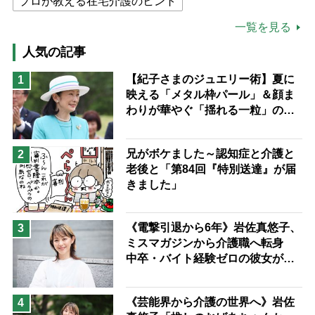
プロが教える在宅介護のヒント
公的介護保険制度
介護食
一覧を見る
高木ブー
ケアマネジャー
人気の記事
猫が母になつきません
【紀子さまのジュエリー術】夏に
1
映える「メタル枠パール」＆顔ま
息子の遠距離介護サバイバル術
わりが華やぐ「揺れる一粒」の使
兄がボケました
便利なサービス
い分け方
予防法
兄がボケました～認知症と介護と
2
老後と「第84回『特別送達』が届
きました」
《電撃引退から6年》岩佐真悠子、
3
ミスマガジンから介護職へ転身
中卒・バイト経験ゼロの彼女が見
つけた“居場所”「社会の役に立ち
ながら自分らしくいられる」
《芸能界から介護の世界へ》岩佐
4