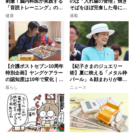
刺激！脳内科医が実践する
のは「入れ歯の管理」焼き
「音読トレーニング」の極
そばをほぼ完食した母に息
意
子が血の気が引いた理由
健康
連載
【介護ポストセブン10周年
【紀子さまのジュエリー
特別企画】ヤングケアラー
術】夏に映える「メタル枠
の認知度は10年で変化｜流
パール」＆顔まわりが華や
行語大賞にノミネート、法
ぐ「揺れる一粒」の使い分
暮らし
ニュース
律にも明記されたが果たし
け方
て現在は？