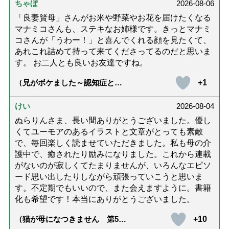
ちゃぼ
2026-08-06
「良妻賢母」さんがお米や野菜やお花を届けたくなる
マナミコさんも、ステキなお姉様です。きっとマナミ
コさんが「うわー！」と喜んでくれる顔を見たくて、
あれこれ詰めて持って来てくださってるのだと思いま
す。 お二人とも良いお友達ですね。
+1
（兄がボケました～認知症と介
護と老後と「第84回『特別送
達』が届きました」）
けい
2026-08-04
ぬらりんさま、長い間ありがとうございました。優し
くてユーモアのあるイラストと文章がとっても素敵
で、毎回楽しく読ませていただきました。私も母の介
護中で、癒されたり励みになりました。これから連載
がないのが寂しくてたまりませんが、いろんなエピソ
ード思い出したりしながら頑張っていこうと思いま
す。不定期でもいいので、また会えますように。書籍
化も希望です！本当にありがとうございました。
+10
（猫が母になつきません 第500
話「ありがとう」【最終話】）