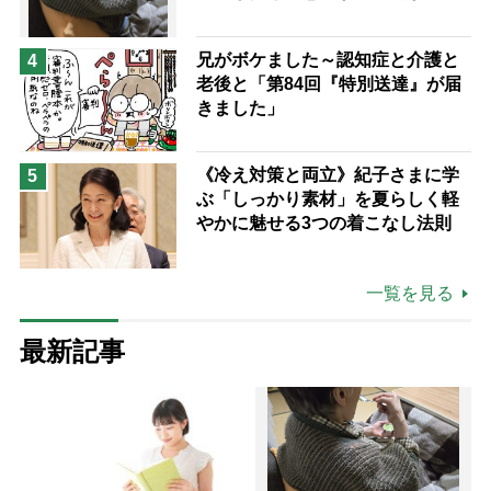
た理由
兄がボケました～認知症と介護と
4
老後と「第84回『特別送達』が届
きました」
《冷え対策と両立》紀子さまに学
5
ぶ「しっかり素材」を夏らしく軽
やかに魅せる3つの着こなし法則
一覧を見る
最新記事