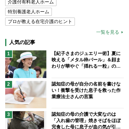
介護付有料老人ホーム
特別養護老人ホーム
プロが教える在宅介護のヒント
公的介護保険制度
介護食
一覧を見る
高木ブー
ケアマネジャー
人気の記事
猫が母になつきません
【紀子さまのジュエリー術】夏に
1
映える「メタル枠パール」＆顔ま
息子の遠距離介護サバイバル術
わりが華やぐ「揺れる一粒」の使
兄がボケました
便利なサービス
い分け方
予防法
認知症の母が自分の名前を書けな
2
い！衝撃を受けた息子を救った作
業療法士さんの言葉
認知症の母の介護で大変なのは
3
「入れ歯の管理」焼きそばをほぼ
完食した母に息子が血の気が引い