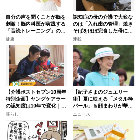
自分の声を聞くことが脳を
認知症の母の介護で大変な
刺激！脳内科医が実践する
のは「入れ歯の管理」焼き
「音読トレーニング」の極
そばをほぼ完食した母に息
意
子が血の気が引いた理由
健康
連載
【介護ポストセブン10周年
【紀子さまのジュエリー
特別企画】ヤングケアラー
術】夏に映える「メタル枠
の認知度は10年で変化｜流
パール」＆顔まわりが華や
行語大賞にノミネート、法
ぐ「揺れる一粒」の使い分
暮らし
ニュース
律にも明記されたが果たし
け方
て現在は？