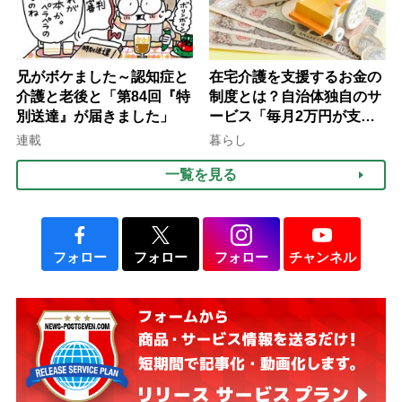
兄がボケました～認知症と
在宅介護を支援するお金の
介護と老後と「第84回『特
制度とは？自治体独自のサ
別送達』が届きました」
ービス「毎月2万円が支給
される」ケースも【FP解
連載
暮らし
説】
一覧を見る
フォロー
フォロー
フォロー
チャンネル