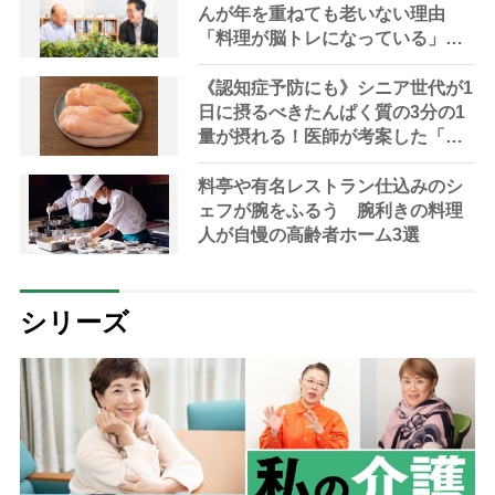
んが年を重ねても老いない理由
「料理が脳トレになっている」と
脳トレの権威が解説
《認知症予防にも》シニア世代が1
日に摂るべきたんぱく質の3分の1
量が摂れる！医師が考案した「長
生きスープ」レシピを紹介
料亭や有名レストラン仕込みのシ
ェフが腕をふるう 腕利きの料理
人が自慢の高齢者ホーム3選
シリーズ