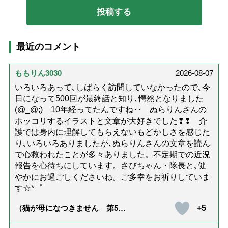
最近のコメント
ももりん3030
2026-08-07
いろいろあって､しばらく訪問していなかったので､今
日になって500回が最終話と知り､愕然となりました
(@_@;) 10年経ってたんですね･･ ぬらりんさんの
ホッコリするイラストと文章が大好きでした❢❢ 介
護では身内に理解してもらえないもどかしさを感じた
り､いろいろありましたが､ぬらりんさんの文章を読ん
で心救われたことが多々ありました。不定期での近況
報告を心待ちにしています。さびちゃん・隊長と､健
やかにお過ごしくださいね。ご多幸をお祈りしていま
す☆*゜
+5
（猫が母になつきません 第500
話「ありがとう」【最終話】）