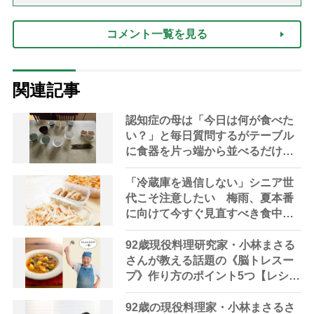
コメント一覧を見る
関連記事
認知症の母は「今日は何が食べた
い？」と毎日質問するがテーブル
に食器を片っ端から並べるだけ―
困った息子の対処法とものがない
現在の台所の意味
「冷蔵庫を過信しない」シニア世
代こそ注意したい 梅雨、夏本番
に向けて今すぐ見直すべき食中毒
対策を家事アドバイザーが指南
92歳現役料理研究家・小林まさる
さんが教える話題の《脳トレスー
プ》作り方のポイント5つ【レシピ
公開】
92歳の現役料理家・小林まさるさ