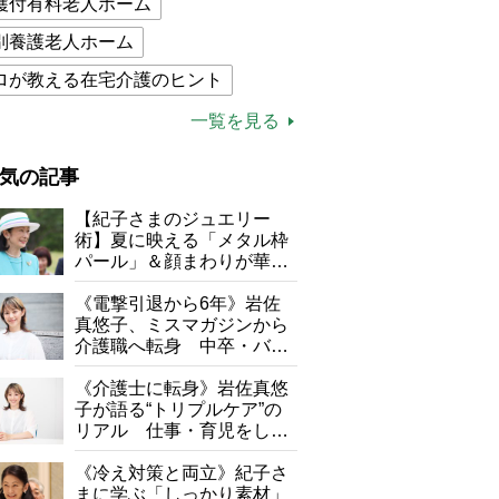
護付有料老人ホーム
別養護老人ホーム
ロが教える在宅介護のヒント
的介護保険制度
介護食
一覧を見る
木ブー
ケアマネジャー
気の記事
が母になつきません
【紀子さまのジュエリー
子の遠距離介護サバイバル術
術】夏に映える「メタル枠
パール」＆顔まわりが華や
がボケました
便利なサービス
ぐ「揺れる一粒」の使い分
け方
《電撃引退から6年》岩佐
防法
真悠子、ミスマガジンから
介護職へ転身 中卒・バイ
ト経験ゼロの彼女が見つけ
た“居場所”「社会の役に立
《介護士に転身》岩佐真悠
ちながら自分らしくいられ
子が語る“トリプルケア”の
る」
リアル 仕事・育児をしな
がら96歳の義祖母と同居し
て介護 プロだから言える
《冷え対策と両立》紀子さ
「家での介護は“雑”でも気
まに学ぶ「しっかり素材」