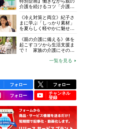
特別企画】働きながら親の
介護を続けるコツ「介護は
10年以上続くことも…3つ
のフェーズに分けて考えて
《冷え対策と両立》紀子さ
みよう」【社会福祉士解
まに学ぶ「しっかり素材」
説】
を夏らしく軽やかに魅せる
3つの着こなし法則
《親の介護に備える》体を
起こすコツから生活支援ま
で！ 家族の介護にそのま
ま活かせる2つの資格
一覧を見る
フォロー
フォロー
チャンネル
フォロー
登録