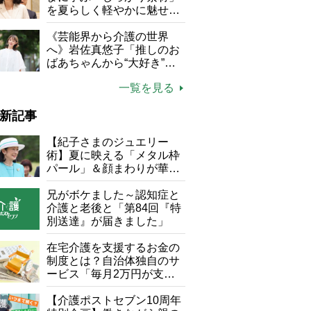
にしない」
を夏らしく軽やかに魅せる
3つの着こなし法則
《芸能界から介護の世界
へ》岩佐真悠子「推しのお
ばあちゃんから“大好き”を
もらえる」理不尽さも吹き
一覧を見る
飛ぶ“やりがい”、介護の現
場は「愛おしい」
新記事
【紀子さまのジュエリー
術】夏に映える「メタル枠
パール」＆顔まわりが華や
ぐ「揺れる一粒」の使い分
け方
兄がボケました～認知症と
介護と老後と「第84回『特
別送達』が届きました」
在宅介護を支援するお金の
制度とは？自治体独自のサ
ービス「毎月2万円が支給
される」ケースも【FP解
説】
【介護ポストセブン10周年