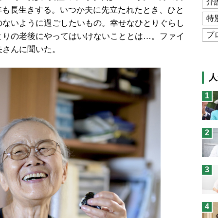
介
り6年も長生きする。いつか夫に先立たれたとき、ひと
特
のないように過ごしたいもの。幸せなひとりぐらし
プ
とりの老後にやってはいけないこととは…。ファイ
矢さんに聞いた。
公
高
人
猫
1
息
兄
2
予
3
4