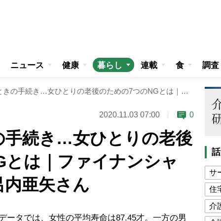
ニュース
健康
暮らし
連載
食
調査
夫が死んだときの手続き…女ひとりの老後のための7つのNGとは｜ファイナンシャルプランナー風呂内亜矢さん
2020.11.03 07:00
0
の手続き…女ひとりの老後
話
Gとは｜ファイナンシャ
サ
呂内亜矢さん
住
介
ータでは、女性の平均寿命は87.45才。一方の男