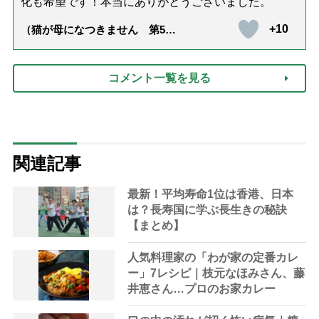
化も希望です！本当にありがとうございました。
+10
（猫が母になつきません 第500
話「ありがとう」【最終話】）
コメント一覧を見る
関連記事
最新！平均寿命1位は香港、日本
は？長寿国に学ぶ長生きの秘訣
【まとめ】
人気料理家の「わが家の定番カレ
ー」7レシピ｜枝元なほみさん、藤
井恵さん…プロのお家カレー