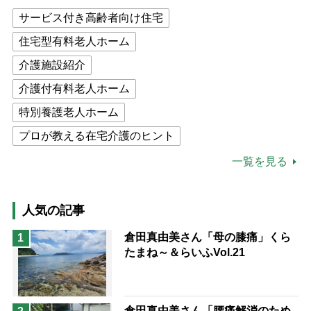
サービス付き高齢者向け住宅
住宅型有料老人ホーム
介護施設紹介
介護付有料老人ホーム
特別養護老人ホーム
プロが教える在宅介護のヒント
公的介護保険制度
介護食
一覧を見る
高木ブー
ケアマネジャー
猫が母になつきません
人気の記事
息子の遠距離介護サバイバル術
倉田真由美さん「母の膝痛」くら
1
たまね～＆らいふVol.21
兄がボケました
便利なサービス
予防法
倉田真由美さん「腰痛解消のため