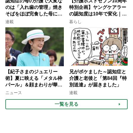
認知症の母の介護で大変な
【介護ポストセブン10周年
のは「入れ歯の管理」焼き
特別企画】ヤングケアラー
そばをほぼ完食した母に息
の認知度は10年で変化｜流
子が血の気が引いた理由
行語大賞にノミネート、法
連載
暮らし
律にも明記されたが果たし
て現在は？
【紀子さまのジュエリー
兄がボケました～認知症と
術】夏に映える「メタル枠
介護と老後と「第84回『特
パール」＆顔まわりが華や
別送達』が届きました」
ぐ「揺れる一粒」の使い分
ニュース
連載
け方
一覧を見る