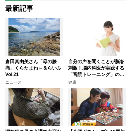
最新記事
倉田真由美さん「母の膝
自分の声を聞くことが脳を
痛」くらたまね～＆らいふ
刺激！脳内科医が実践する
Vol.21
「音読トレーニング」の極
意
ニュース
健康