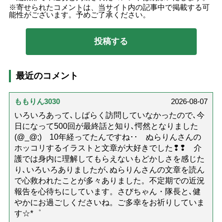
寄せられたコメントは、当サイト内の記事中で掲載する可
能性がございます。予めご了承ください。
最近のコメント
ももりん3030
2026-08-07
いろいろあって､しばらく訪問していなかったので､今
日になって500回が最終話と知り､愕然となりました
(@_@;) 10年経ってたんですね･･ ぬらりんさんの
ホッコリするイラストと文章が大好きでした❢❢ 介
護では身内に理解してもらえないもどかしさを感じた
り､いろいろありましたが､ぬらりんさんの文章を読ん
で心救われたことが多々ありました。不定期での近況
報告を心待ちにしています。さびちゃん・隊長と､健
やかにお過ごしくださいね。ご多幸をお祈りしていま
す☆*゜