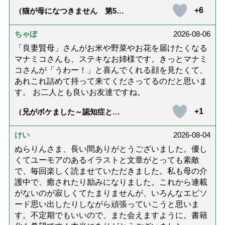
+6
（猫が母になつきません 第500
話「ありがとう」【最終話】）
ちゃぼ
2026-08-06
「良妻賢母」さんがお米や野菜やお花を届けたくなる
マナミコさんも、ステキなお姉様です。きっとマナミ
コさんが「うわー！」と喜んでくれる顔を見たくて、
あれこれ詰めて持って来てくださってるのだと思いま
す。 お二人とも良いお友達ですね。
+1
（兄がボケました～認知症と介
護と老後と「第84回『特別送
達』が届きました」）
けい
2026-08-04
ぬらりんさま、長い間ありがとうございました。優し
くてユーモアのあるイラストと文章がとっても素敵
で、毎回楽しく読ませていただきました。私も母の介
護中で、癒されたり励みになりました。これから連載
がないのが寂しくてたまりませんが、いろんなエピソ
ード思い出したりしながら頑張っていこうと思いま
す。不定期でもいいので、また会えますように。書籍