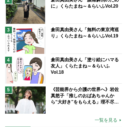
2
に」くらたまね～＆らいふVol.20
倉田真由美さん「無料の東京湾巡
3
り」くらたまね～＆らいふVol.19
倉田真由美さん「塗り絵にハマる
4
友人」くらたまね～＆らいふ
Vol.18
《芸能界から介護の世界へ》岩佐
5
真悠子「推しのおばあちゃんか
ら“大好き”をもらえる」理不尽さ
も吹き飛ぶ“やりがい”、介護の現
場は「愛おしい」
一覧を見る