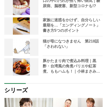
口の中の汚れが招く怖い病気｜糖
尿病、脳梗塞、新型コロナも!?
家族に迷惑をかけず、自分らしい
最期を…「エンディングノート」
書き方5つのポイント
猫が母になつきません 第218話
「さわれない」
豚かたまり肉で煮込み料理｜黒
酢・台湾風の角煮バリエや紅茶
煮、ももハムも！｜小林まさみさ
ん
シリーズ