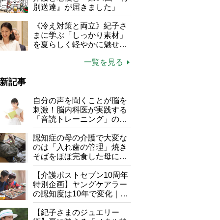
別送達』が届きました」
《冷え対策と両立》紀子さ
まに学ぶ「しっかり素材」
を夏らしく軽やかに魅せる
3つの着こなし法則
一覧を見る
新記事
自分の声を聞くことが脳を
刺激！脳内科医が実践する
「音読トレーニング」の極
意
認知症の母の介護で大変な
のは「入れ歯の管理」焼き
そばをほぼ完食した母に息
子が血の気が引いた理由
【介護ポストセブン10周年
特別企画】ヤングケアラー
の認知度は10年で変化｜流
行語大賞にノミネート、法
律にも明記されたが果たし
【紀子さまのジュエリー