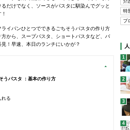
介
けるだけでなく、ソースがパスタに馴染んでグッと
特
す！
プ
ライパンひとつでできるごちそうパスタの作り方
公
り方から、スープパスタ、ショートパスタなど、バ
高
必見！早速、本日のランチにいかが？
人
猫
1
息
兄
そうパスタ ：基本の作り方
2
予
入れる
3
4