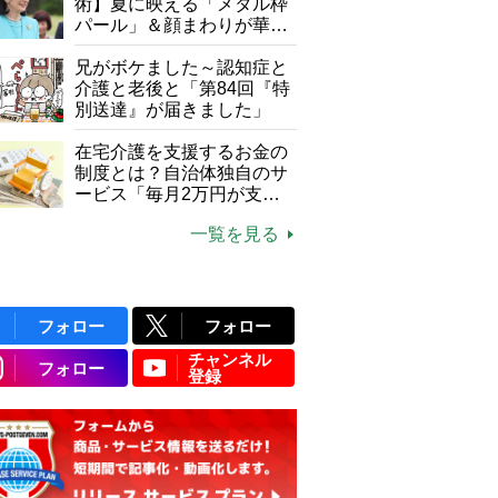
て現在は？
術】夏に映える「メタル枠
パール」＆顔まわりが華や
ぐ「揺れる一粒」の使い分
け方
兄がボケました～認知症と
介護と老後と「第84回『特
別送達』が届きました」
在宅介護を支援するお金の
制度とは？自治体独自のサ
ービス「毎月2万円が支給
される」ケースも【FP解
一覧を見る
説】
フォロー
フォロー
チャンネル
フォロー
登録