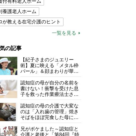
護付有料老人ホーム
別養護老人ホーム
ロが教える在宅介護のヒント
的介護保険制度
介護食
一覧を見る
木ブー
ケアマネジャー
気の記事
が母になつきません
【紀子さまのジュエリー
子の遠距離介護サバイバル術
術】夏に映える「メタル枠
パール」＆顔まわりが華や
がボケました
便利なサービス
ぐ「揺れる一粒」の使い分
け方
認知症の母が自分の名前を
防法
書けない！衝撃を受けた息
子を救った作業療法士さん
の言葉
認知症の母の介護で大変な
のは「入れ歯の管理」焼き
そばをほぼ完食した母に息
子が血の気が引いた理由
兄がボケました～認知症と
介護と老後と「第84回『特