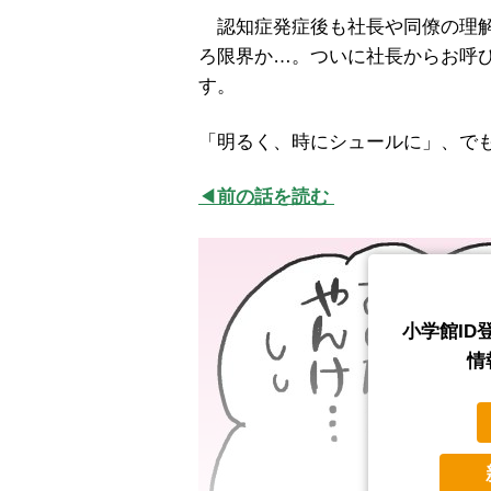
認知症発症後も社長や同僚の理解
ろ限界か…。ついに社長からお呼
す。
「明るく、時にシュールに」、で
◀
前の話を読む
小学館ID
情