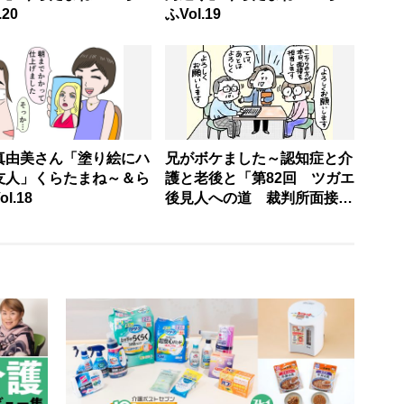
.20
ふVol.19
真由美さん「塗り絵にハ
兄がボケました～認知症と介
友人」くらたまね～＆ら
護と老後と「第82回 ツガエ
l.18
後見人への道 裁判所面接
編」