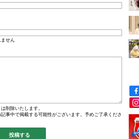
社長様からお説教をくらったあの日（参照記事：第
勤させ続けました。もう会社を辞めなければならな
れません
もう少し…、あと少し…と更なる限界に挑みまし
でフォローしなければならないマイナス社員であ
し続ける会社がこの不景気でどれだけが苦しいかも
病気を理由に辞めろと言えないことにつけ込んだの
終わるまでは」と心で手を合わせながら、兄を毎日
トは削除いたします。
の記事中で掲載する可能性がございます。予めご了承くださ
様はどれだけ“厚かましい妹”と思ったことでしょ
えてくださいました。仏様のようです。