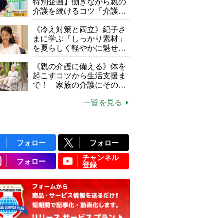
特別企画】働きながら親の
介護を続けるコツ「介護は
10年以上続くことも…3つ
のフェーズに分けて考えて
《冷え対策と両立》紀子さ
みよう」【社会福祉士解
まに学ぶ「しっかり素材」
説】
を夏らしく軽やかに魅せる
3つの着こなし法則
《親の介護に備える》体を
起こすコツから生活支援ま
で！ 家族の介護にそのま
ま活かせる2つの資格
一覧を見る
フォロー
フォロー
チャンネル
フォロー
登録