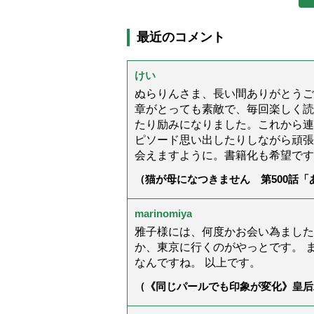
思えば、社長様との攻防は、兄が
最近のコメント
けい
ぬらりんさま、長い間ありがとうご
章がとっても素敵で、毎回楽しく読
たり励みになりました。これから連
ピソード思い出したりしながら頑張
会えますように。書籍化も希望です
（猫が母になつきません 第500話
marinomiya
雅子様には、何度かお会い為ました
か、東京に行くのがやっとです。 
なんですね。 以上です。
（《同じパールでも印象が変化》皇后
ス」上品＆涼しげに見せる4つの法則