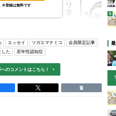
※登録は無料です
5
わ
エッセイ
ツガエマナミコ
会員限定記事
最
ました
若年性認知症
事へのコメントはこちら！
ついに社長から最後通牒