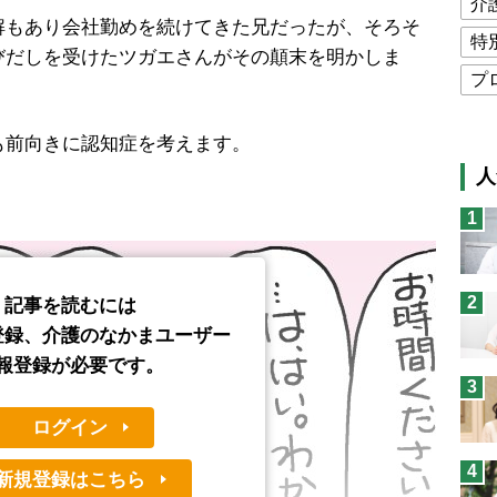
介
もあり会社勤めを続けてきた兄だったが、そろそ
特
びだしを受けたツガエさんがその顛末を明かしま
プ
公
も前向きに認知症を考えます。
高
人
猫
1
息
兄
2
記事を読むには
予
登録、介護のなかまユーザー
報登録が必要です。
3
ログイン
4
新規登録はこちら