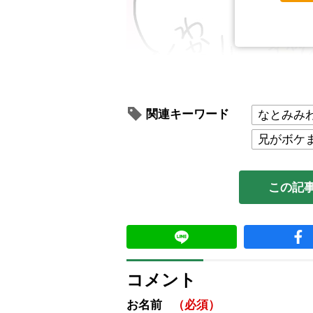
関連キーワード
なとみみ
兄がボケ
この記
コメント
兄の会社勤め。
お名前
（必須）