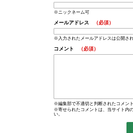
か!?
ニックネーム可
メールアドレス
（必須）
2019年の正月明け、兄妹揃って
15回）からも、わたくしは兄を出
入力されたメールアドレスは公開さ
いのは重々承知していましたが、
た。
コメント
（必須）
兄は、生産性がないどころか周り
ることも、そんな兄にお給料を出
わかっていながら、会社側からは
でございます。
「せめてマンションの買い替えが
編集部で不適切と判断されたコメン
寄せられたコメントは、当サイト内
会社に送り込んだわたくしを、社長
い。
う。でも社長様は見事、期待に応