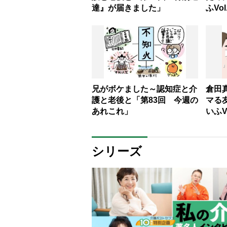
達』が届きました」
ふVol
兄がボケました～認知症と介
倉田
護と老後と「第83回 今週の
マる
あれこれ」
いふVo
シリーズ