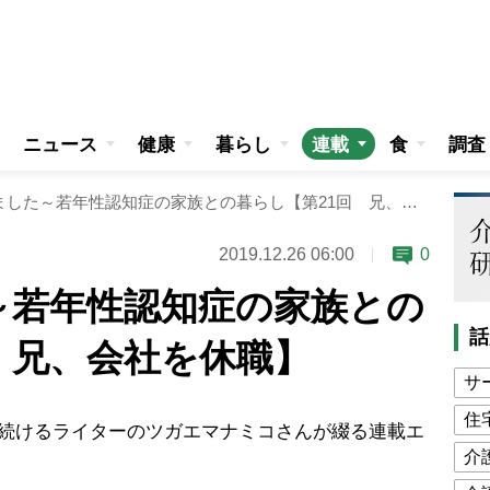
ニュース
健康
暮らし
連載
食
調査
兄がボケました～若年性認知症の家族との暮らし【第21回 兄、会社を休職】
2019.12.26 06:00
0
～若年性認知症の家族との
話
 兄、会社を休職】
サ
住
続けるライターのツガエマナミコさんが綴る連載エ
介