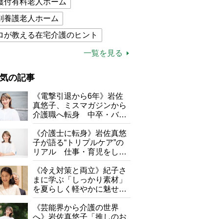
護付有料老人ホーム
別養護老人ホーム
ロが教える在宅介護のヒント
的介護保険制度
介護食
一覧を見る
木ブー
ケアマネジャー
気の記事
が母になつきません
《電撃引退から6年》岩佐
子の遠距離介護サバイバル術
真悠子、ミスマガジンから
介護職へ転身 中卒・バイ
がボケました
便利なサービス
ト経験ゼロの彼女が見つけ
た“居場所”「社会の役に立
《介護士に転身》岩佐真悠
防法
ちながら自分らしくいられ
子が語る“トリプルケア”の
る」
リアル 仕事・育児をしな
がら96歳の義祖母と同居し
て介護 プロだから言える
《冷え対策と両立》紀子さ
「家での介護は“雑”でも気
まに学ぶ「しっかり素材」
にしない」
を夏らしく軽やかに魅せる
3つの着こなし法則
《芸能界から介護の世界
へ》岩佐真悠子「推しのお