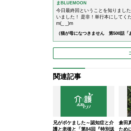
まBLUEMOON
今日最終回ということを知りました
いました！ 是非！単行本にしてくださ
m(_ _)m
（猫が母になつきません 第500話
関連記事
兄がボケました～認知症と介
倉田
護と老後と「第84回『特別送
ため