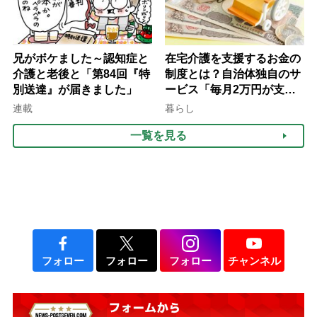
兄がボケました～認知症と
在宅介護を支援するお金の
介護と老後と「第84回『特
制度とは？自治体独自のサ
別送達』が届きました」
ービス「毎月2万円が支給
される」ケースも【FP解
連載
暮らし
説】
一覧を見る
フォロー
フォロー
フォロー
チャンネル