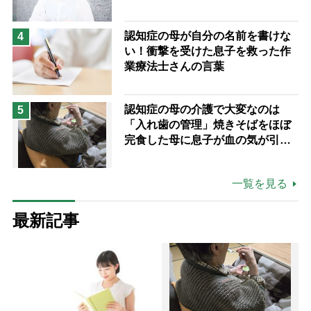
つけた“居場所”「社会の役に立ち
ながら自分らしくいられる」
認知症の母が自分の名前を書けな
4
い！衝撃を受けた息子を救った作
業療法士さんの言葉
認知症の母の介護で大変なのは
5
「入れ歯の管理」焼きそばをほぼ
完食した母に息子が血の気が引い
た理由
一覧を見る
最新記事