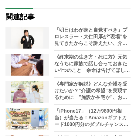
関連記事
「明日はわが身と自覚すべき」プ
ロレスラー・大仁田厚が“現場”を
見てきたからこそ訴えたい、介護
制度のリアルと業界へのエール
《終末期の生き方・死に方》元気
なうちに家族で話し合っておきた
い4つのこと 余命は告げてほしい
か、延命治療を望むか
《専門家が解説》どんな介護を受
けたいか？”介護の希望”を実現す
るために ”施設か在宅か”、お金
のことなど元気なうちからしてお
くべきこと
「iPhone17」（12万9800円相
当）が当たる！Amazonギフトカ
ード1000円分のダブルチャンスも
30名様に