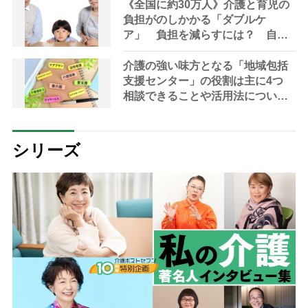
《全国に約30万人》介護と育児の
負担がのしかかる「ダブルケ
ア」 負担を減らすには？ 自治
体の相談窓口や無理なく続ける工
夫について解説
介護の強い味方となる「地域包括
支援センター」の役割は主に4つ
相談できることや活用法について
解説
シリーズ