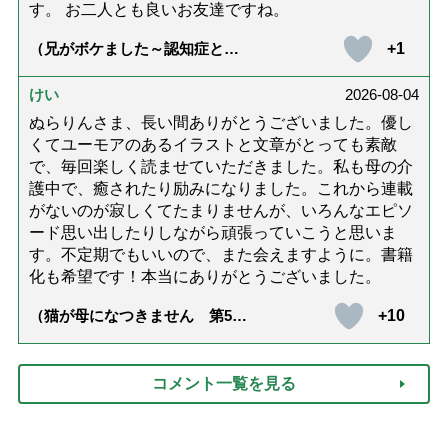
す。 お二人とも良いお友達ですね。
+1
（兄がボケました～認知症と介
護と老後と「第84回『特別送
達』が届きました」）
けい
2026-08-04
ぬらりんさま、長い間ありがとうございました。優し
くてユーモアのあるイラストと文章がとっても素敵
で、毎回楽しく読ませていただきました。私も母の介
護中で、癒されたり励みになりました。これから連載
がないのが寂しくてたまりませんが、いろんなエピソ
ード思い出したりしながら頑張っていこうと思いま
す。不定期でもいいので、また会えますように。書籍
化も希望です！本当にありがとうございました。
+10
（猫が母になつきません 第500
話「ありがとう」【最終話】）
コメント一覧を見る