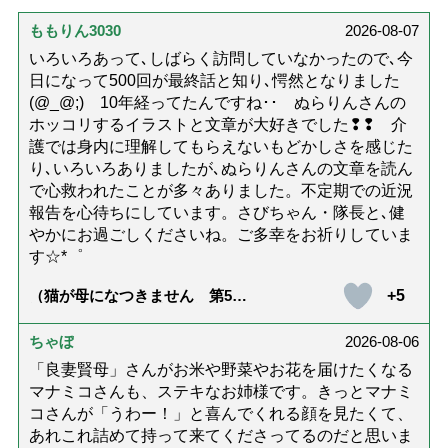
ももりん3030
2026-08-07
いろいろあって､しばらく訪問していなかったので､今
日になって500回が最終話と知り､愕然となりました
(@_@;) 10年経ってたんですね･･ ぬらりんさんの
ホッコリするイラストと文章が大好きでした❢❢ 介
護では身内に理解してもらえないもどかしさを感じた
り､いろいろありましたが､ぬらりんさんの文章を読ん
で心救われたことが多々ありました。不定期での近況
報告を心待ちにしています。さびちゃん・隊長と､健
やかにお過ごしくださいね。ご多幸をお祈りしていま
す☆*゜
+5
（猫が母になつきません 第500
話「ありがとう」【最終話】）
ちゃぼ
2026-08-06
「良妻賢母」さんがお米や野菜やお花を届けたくなる
マナミコさんも、ステキなお姉様です。きっとマナミ
コさんが「うわー！」と喜んでくれる顔を見たくて、
あれこれ詰めて持って来てくださってるのだと思いま