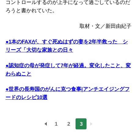
コントロールするのが上手になって過ごしているのだ
ろうと書かれていた。
取材・文／新田由紀子
●1本のFAXが、すぐ死ぬはずの妻を2年半救った シ
リーズ「大切な家族との日々
●認知症の母が発症して7年が経過。変化したこと、変
わらぬこと
●世界の長寿国のがんに克つ食事|アンチエイジングフ
ードのレシピ10選
1
2
3