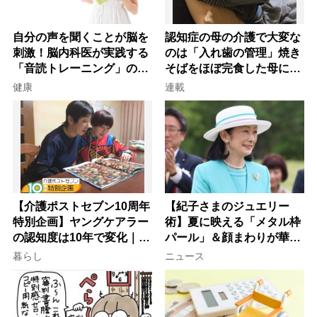
自分の声を聞くことが脳を
認知症の母の介護で大変な
刺激！脳内科医が実践する
のは「入れ歯の管理」焼き
「音読トレーニング」の極
そばをほぼ完食した母に息
意
子が血の気が引いた理由
健康
連載
【介護ポストセブン10周年
【紀子さまのジュエリー
特別企画】ヤングケアラー
術】夏に映える「メタル枠
の認知度は10年で変化｜流
パール」＆顔まわりが華や
行語大賞にノミネート、法
ぐ「揺れる一粒」の使い分
暮らし
ニュース
律にも明記されたが果たし
け方
て現在は？