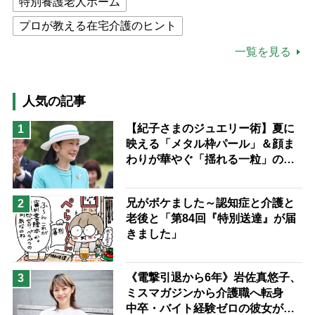
特別養護老人ホーム
プロが教える在宅介護のヒント
公的介護保険制度
介護食
一覧を見る
高木ブー
ケアマネジャー
猫が母になつきません
人気の記事
息子の遠距離介護サバイバル術
【紀子さまのジュエリー術】夏に
1
映える「メタル枠パール」＆顔ま
兄がボケました
便利なサービス
わりが華やぐ「揺れる一粒」の使
予防法
い分け方
兄がボケました～認知症と介護と
2
老後と「第84回『特別送達』が届
きました」
《電撃引退から6年》岩佐真悠子、
3
ミスマガジンから介護職へ転身
中卒・バイト経験ゼロの彼女が見