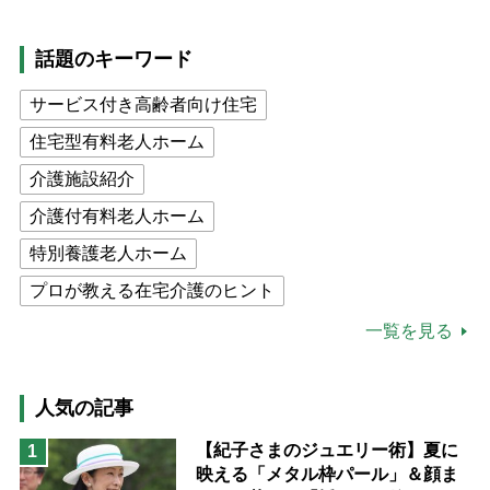
話題のキーワード
サービス付き高齢者向け住宅
住宅型有料老人ホーム
介護施設紹介
介護付有料老人ホーム
特別養護老人ホーム
プロが教える在宅介護のヒント
公的介護保険制度
介護食
一覧を見る
高木ブー
ケアマネジャー
猫が母になつきません
人気の記事
息子の遠距離介護サバイバル術
【紀子さまのジュエリー術】夏に
1
映える「メタル枠パール」＆顔ま
兄がボケました
便利なサービス