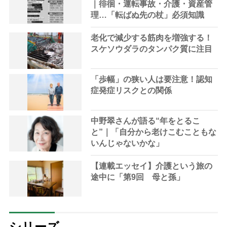
｜徘徊・運転事故・介護・資産管
理…「転ばぬ先の杖」必須知識
老化で減少する筋肉を増強する！
スケソウダラのタンパク質に注目
「歩幅」の狭い人は要注意！認知
症発症リスクとの関係
中野翠さんが語る“年をとるこ
と”｜「自分から老けこむこともな
いんじゃないかな」
【連載エッセイ】介護という旅の
途中に「第9回 母と孫」
シリーズ