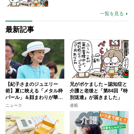
一覧を見る
最新記事
【紀子さまのジュエリー
兄がボケました～認知症と
術】夏に映える「メタル枠
介護と老後と「第84回『特
パール」＆顔まわりが華や
別送達』が届きました」
ぐ「揺れる一粒」の使い分
ニュース
連載
け方