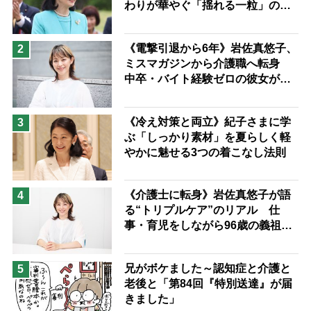
わりが華やぐ「揺れる一粒」の使
予防法
い分け方
《電撃引退から6年》岩佐真悠子、
2
ミスマガジンから介護職へ転身
中卒・バイト経験ゼロの彼女が見
つけた“居場所”「社会の役に立ち
ながら自分らしくいられる」
《冷え対策と両立》紀子さまに学
3
ぶ「しっかり素材」を夏らしく軽
やかに魅せる3つの着こなし法則
《介護士に転身》岩佐真悠子が語
4
る“トリプルケア”のリアル 仕
事・育児をしながら96歳の義祖母
と同居して介護 プロだから言え
る「家での介護は“雑”でも気にし
兄がボケました～認知症と介護と
5
ない」
老後と「第84回『特別送達』が届
きました」