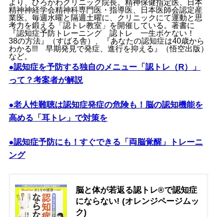
より、ひろかわクリニック院長。精神保健指定医、日本
精神神経学会精神科専門医・指導医、日本医師会認定産
業医。毎週水曜と隔週土曜に、クリニックにて運動と思
考力を鍛える「認トレ教室」を開催している。著書に
『認知症予防トレーニング 認トレ 一生ボケない！
38の方法』（すばる舎）、『あなたの認知症は40歳から
わかる!!! 早期発見で発症、進行を抑える』（悟空出版）
など。
●認知症を予防する独自のメニュー「認トレ（R）」
って？考案者が解説
●老人性難聴は認知症発症の危険も！脳の認知機能を
高める「耳トレ」で対策を
●認知症予防にも！すぐできる「両脳覚醒」トレーニ
ング
脳と体が若返る認トレ®で認知症
にならない! (オレンジページムッ
ク)