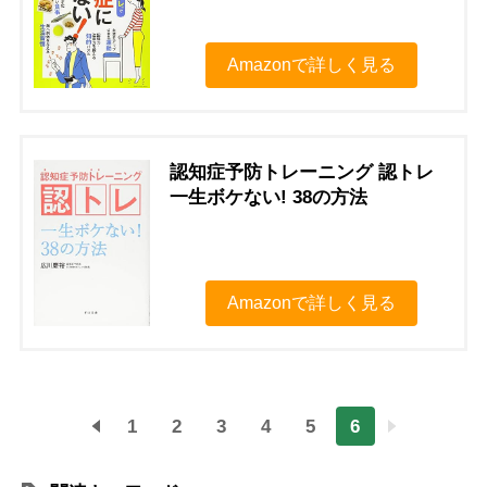
Amazonで詳しく見る
認知症予防トレーニング 認トレ
一生ボケない! 38の方法
Amazonで詳しく見る
1
2
3
4
5
6