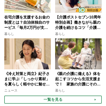
在宅介護を支援するお金の
【介護ポストセブン10周年
制度とは？自治体独自のサ
特別企画】働きながら親の
ービス「毎月2万円が支給
介護を続けるコツ「介護は
される」ケースも【FP解
10年以上続くことも…3つ
暮らし
暮らし
説】
のフェーズに分けて考えて
みよう」【社会福祉士解
説】
《冷え対策と両立》紀子さ
《親の介護に備える》体を
まに学ぶ「しっかり素材」
起こすコツから生活支援ま
を夏らしく軽やかに魅せる
で！ 家族の介護にそのま
3つの着こなし法則
ま活かせる2つの資格
ニュース
暮らし
一覧を見る