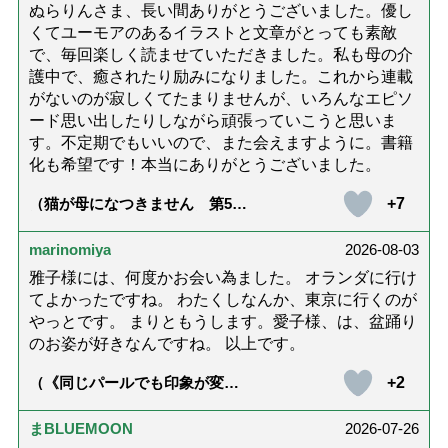
ぬらりんさま、長い間ありがとうございました。優し
くてユーモアのあるイラストと文章がとっても素敵
で、毎回楽しく読ませていただきました。私も母の介
護中で、癒されたり励みになりました。これから連載
がないのが寂しくてたまりませんが、いろんなエピソ
ード思い出したりしながら頑張っていこうと思いま
す。不定期でもいいので、また会えますように。書籍
化も希望です！本当にありがとうございました。
+7
（猫が母になつきません 第500
話「ありがとう」【最終話】）
marinomiya
2026-08-03
雅子様には、何度かお会い為ました。 オランダに行け
てよかったですね。 わたくしなんか、東京に行くのが
やっとです。 まりともうします。愛子様、は、盆踊り
のお姿が好きなんですね。 以上です。
+2
（《同じパールでも印象が変
化》皇后雅子さまに学ぶ「大人
の夏ネックレス」上品＆涼しげ
に見せる4つの法則）
まBLUEMOON
2026-07-26