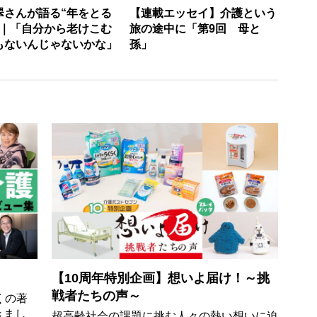
翠さんが語る“年をとる
【連載エッセイ】介護という
”｜「自分から老けこむ
旅の途中に「第9回 母と
もないんじゃないかな」
孫」
【10周年特別企画】想いよ届け！～挑
戦者たちの声～
くの著
きまし
超高齢社会の課題に挑む人々の熱い想いに迫