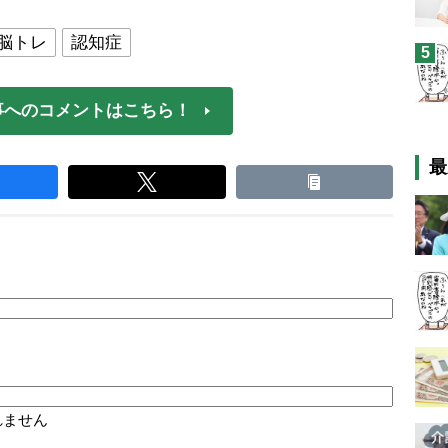
脳トレ
認知症
5
事へのコメントはこちら！
最
れません