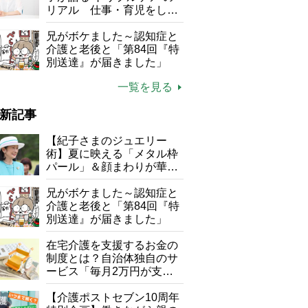
リアル 仕事・育児をしな
がら96歳の義祖母と同居し
て介護 プロだから言える
兄がボケました～認知症と
「家での介護は“雑”でも気
介護と老後と「第84回『特
にしない」
別送達』が届きました」
一覧を見る
新記事
【紀子さまのジュエリー
術】夏に映える「メタル枠
パール」＆顔まわりが華や
ぐ「揺れる一粒」の使い分
け方
兄がボケました～認知症と
介護と老後と「第84回『特
別送達』が届きました」
在宅介護を支援するお金の
制度とは？自治体独自のサ
ービス「毎月2万円が支給
される」ケースも【FP解
説】
【介護ポストセブン10周年