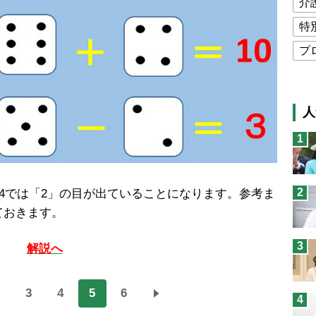
介
特
プ
公
高
人
猫
1
息
兄
2
4では「2」の目が出ていることになります。参考ま
予
ておきます。
3
解説へ
3
4
5
6
4