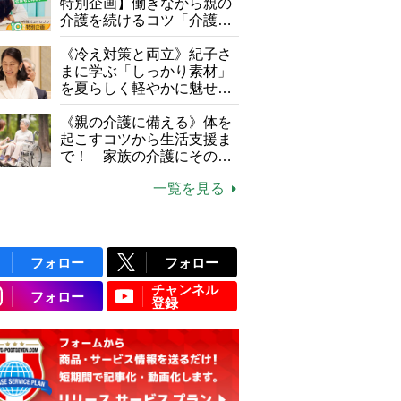
特別企画】働きながら親の
介護を続けるコツ「介護は
10年以上続くことも…3つ
のフェーズに分けて考えて
《冷え対策と両立》紀子さ
みよう」【社会福祉士解
まに学ぶ「しっかり素材」
説】
を夏らしく軽やかに魅せる
3つの着こなし法則
《親の介護に備える》体を
起こすコツから生活支援ま
で！ 家族の介護にそのま
ま活かせる2つの資格
一覧を見る
フォロー
フォロー
チャンネル
フォロー
登録