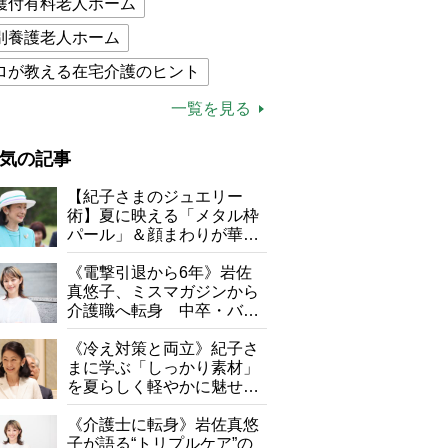
護付有料老人ホーム
別養護老人ホーム
ロが教える在宅介護のヒント
的介護保険制度
介護食
一覧を見る
木ブー
ケアマネジャー
気の記事
が母になつきません
【紀子さまのジュエリー
子の遠距離介護サバイバル術
術】夏に映える「メタル枠
パール」＆顔まわりが華や
がボケました
便利なサービス
ぐ「揺れる一粒」の使い分
け方
《電撃引退から6年》岩佐
防法
真悠子、ミスマガジンから
介護職へ転身 中卒・バイ
ト経験ゼロの彼女が見つけ
た“居場所”「社会の役に立
《冷え対策と両立》紀子さ
ちながら自分らしくいられ
まに学ぶ「しっかり素材」
る」
を夏らしく軽やかに魅せる
3つの着こなし法則
《介護士に転身》岩佐真悠
子が語る“トリプルケア”の