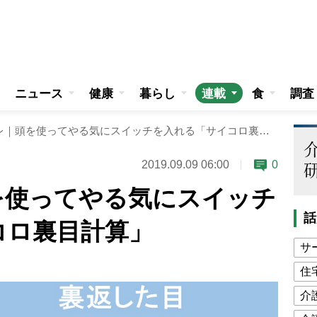
ニュース
健康
暮らし
連載
食
調査
週刊脳トレ｜頭を使ってやる気にスイッチを入れる「サイコロ裏目計算」
2019.09.09 06:00
0
を使ってやる気にスイッチ
話
コロ裏目計算」
サ
住
介