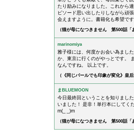
たり励みになりました。これから連
ピソード思い出したりしながら頑張
会えますように。書籍化も希望です
（猫が母になつきません 第500話
marinomiya
雅子様には、何度かお会い為ました
か、東京に行くのがやっとです。 
なんですね。 以上です。
（《同じパールでも印象が変化》皇后
ス」上品＆涼しげに見せる4つの法則
まBLUEMOON
今日最終回ということを知りました
いました！ 是非！単行本にしてくださ
m(_ _)m
（猫が母になつきません 第500話