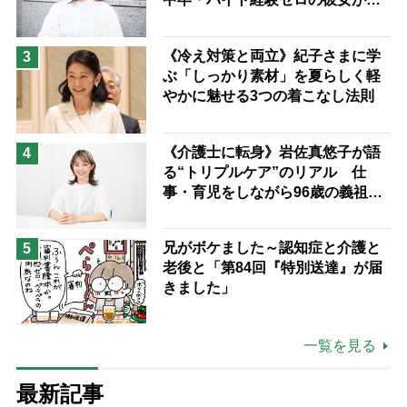
つけた“居場所”「社会の役に立ち
ながら自分らしくいられる」
《冷え対策と両立》紀子さまに学
3
ぶ「しっかり素材」を夏らしく軽
やかに魅せる3つの着こなし法則
《介護士に転身》岩佐真悠子が語
4
る“トリプルケア”のリアル 仕
事・育児をしながら96歳の義祖母
と同居して介護 プロだから言え
る「家での介護は“雑”でも気にし
兄がボケました～認知症と介護と
5
ない」
老後と「第84回『特別送達』が届
きました」
一覧を見る
最新記事