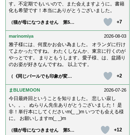
す。不定期でもいいので、また会えますように。書籍
化も希望です！本当にありがとうございました。
+7
（猫が母になつきません 第500
話「ありがとう」【最終話】）
marinomiya
2026-08-03
雅子様には、何度かお会い為ました。 オランダに行け
てよかったですね。 わたくしなんか、東京に行くのが
やっとです。 まりともうします。愛子様、は、盆踊り
のお姿が好きなんですね。 以上です。
+2
（《同じパールでも印象が変
化》皇后雅子さまに学ぶ「大人
の夏ネックレス」上品＆涼しげ
に見せる4つの法則）
まBLUEMOON
2026-07-26
今日最終回ということを知りました。 悲しい寂し
い。。、 ぬらりん先生ありがとうございました！ 是
非！単行本にしてくださいm(_ _)m いつでも会える様
に。 お願いしますm(_ _)m
+12
（猫が母になつきません 第500
話「ありがとう」【最終話】）