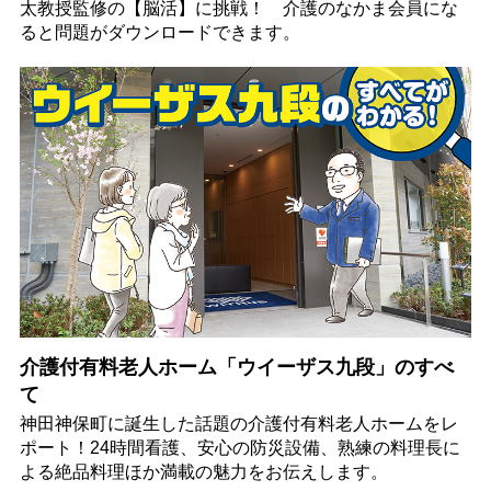
太教授監修の【脳活】に挑戦！ 介護のなかま会員にな
ると問題がダウンロードできます。
介護付有料老人ホーム「ウイーザス九段」のすべ
て
神田神保町に誕生した話題の介護付有料老人ホームをレ
ポート！24時間看護、安心の防災設備、熟練の料理長に
よる絶品料理ほか満載の魅力をお伝えします。