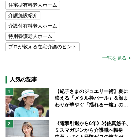
住宅型有料老人ホーム
介護施設紹介
介護付有料老人ホーム
特別養護老人ホーム
プロが教える在宅介護のヒント
公的介護保険制度
介護食
一覧を見る
高木ブー
ケアマネジャー
猫が母になつきません
人気の記事
息子の遠距離介護サバイバル術
【紀子さまのジュエリー術】夏に
1
映える「メタル枠パール」＆顔ま
兄がボケました
便利なサービス
わりが華やぐ「揺れる一粒」の使
予防法
い分け方
《電撃引退から6年》岩佐真悠子、
2
ミスマガジンから介護職へ転身
中卒・バイト経験ゼロの彼女が見