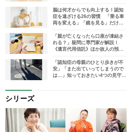
脳は何才からでも向上する！認知
症を遠ざける26の習慣 「乗る車
両を変える」「鏡を見る」だけで
も脳は刺激される
「親が亡くなったら口座が凍結さ
れる？」疑問に専門家が解説！
《遺言代用信託》ほか故人の預金
を引き出す方法やサービス
「認知症の母親のひとり歩きが不
安」「また出ていってしまうので
は…」知っておきたい4つの見守り
方法やサービスを専門家が解説
シリーズ