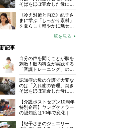
そばをほぼ完食した母に息
子が血の気が引いた理由
《冷え対策と両立》紀子さ
まに学ぶ「しっかり素材」
を夏らしく軽やかに魅せる
3つの着こなし法則
一覧を見る
新記事
自分の声を聞くことが脳を
刺激！脳内科医が実践する
「音読トレーニング」の極
意
認知症の母の介護で大変な
のは「入れ歯の管理」焼き
そばをほぼ完食した母に息
子が血の気が引いた理由
【介護ポストセブン10周年
特別企画】ヤングケアラー
の認知度は10年で変化｜流
行語大賞にノミネート、法
律にも明記されたが果たし
【紀子さまのジュエリー