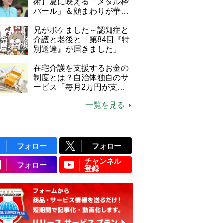
て現在は？
術】夏に映える「メタル枠
パール」＆顔まわりが華や
ぐ「揺れる一粒」の使い分
け方
兄がボケました～認知症と
介護と老後と「第84回『特
別送達』が届きました」
在宅介護を支援するお金の
制度とは？自治体独自のサ
ービス「毎月2万円が支給
される」ケースも【FP解
一覧を見る
説】
フォロー
フォロー
チャンネル
フォロー
登録