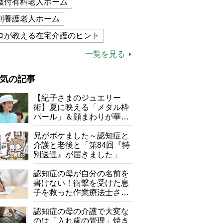
護付有料老人ホーム
別養護老人ホーム
ロが教える在宅介護のヒント
的介護保険制度
介護食
一覧を見る
木ブー
ケアマネジャー
気の記事
が母になつきません
【紀子さまのジュエリー
子の遠距離介護サバイバル術
術】夏に映える「メタル枠
パール」＆顔まわりが華や
がボケました
便利なサービス
ぐ「揺れる一粒」の使い分
け方
兄がボケました～認知症と
防法
介護と老後と「第84回『特
別送達』が届きました」
認知症の母が自分の名前を
書けない！衝撃を受けた息
子を救った作業療法士さん
の言葉
認知症の母の介護で大変な
のは「入れ歯の管理」焼き