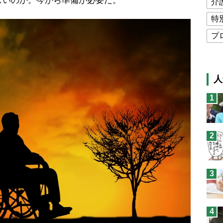
しいのか。今から準備が必要だ。
介
特
プ
公
高
人
猫
1
息
兄
2
予
3
4