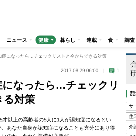
ニュース
健康
暮らし
連載
食
調査
知症になったら…チェックリストと今からできる対策
2017.08.29 06:00
1
症になったら…チェックリ
話
きる対策
サ
住
65才以上の高齢者の5人に1人が認知症になるとい
介
が、あなた自身が認知症になることも充分にあり得