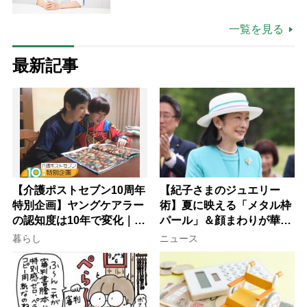
と同居して介護 プロだから言え
る「家での介護は“雑”でも気にし
一覧を見る
ない」
最新記事
【介護ポストセブン10周年
【紀子さまのジュエリー
特別企画】ヤングケアラー
術】夏に映える「メタル枠
の認知度は10年で変化｜流
パール」＆顔まわりが華や
行語大賞にノミネート、法
ぐ「揺れる一粒」の使い分
暮らし
ニュース
律にも明記されたが果たし
け方
て現在は？