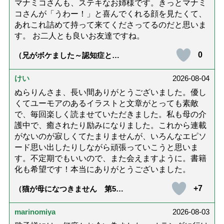
マナミコさんも、ステキなお姉様です。きっとマナミ
コさんが「うわー！」と喜んでくれる顔を見たくて、
あれこれ詰めて持って来てくださってるのだと思いま
す。 お二人とも良いお友達ですね。
0
（兄がボケました～認知症と介
護と老後と「第84回『特別送
達』が届きました」）
けい
2026-08-04
ぬらりんさま、長い間ありがとうございました。優し
くてユーモアのあるイラストと文章がとっても素敵
で、毎回楽しく読ませていただきました。私も母の介
護中で、癒されたり励みになりました。これから連載
がないのが寂しくてたまりませんが、いろんなエピソ
ード思い出したりしながら頑張っていこうと思いま
す。不定期でもいいので、また会えますように。書籍
化も希望です！本当にありがとうございました。
+7
（猫が母になつきません 第500
話「ありがとう」【最終話】）
marinomiya
2026-08-03