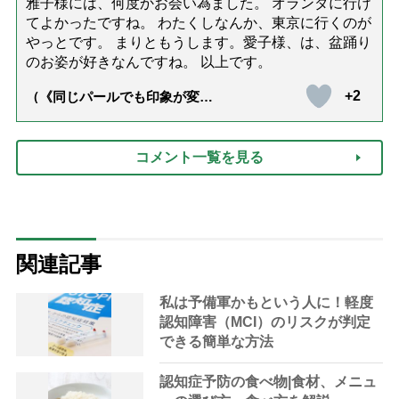
雅子様には、何度かお会い為ました。 オランダに行け
てよかったですね。 わたくしなんか、東京に行くのが
やっとです。 まりともうします。愛子様、は、盆踊り
のお姿が好きなんですね。 以上です。
+2
（《同じパールでも印象が変
化》皇后雅子さまに学ぶ「大人
の夏ネックレス」上品＆涼しげ
に見せる4つの法則）
コメント一覧を見る
関連記事
私は予備軍かもという人に！軽度
認知障害（MCI）のリスクが判定
できる簡単な方法
認知症予防の食べ物|食材、メニュ