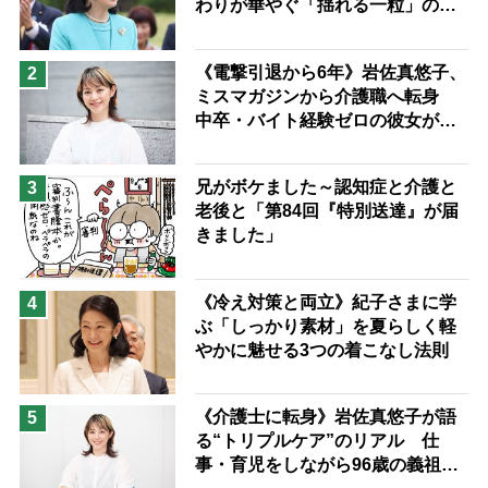
わりが華やぐ「揺れる一粒」の使
予防法
い分け方
《電撃引退から6年》岩佐真悠子、
2
ミスマガジンから介護職へ転身
中卒・バイト経験ゼロの彼女が見
つけた“居場所”「社会の役に立ち
ながら自分らしくいられる」
兄がボケました～認知症と介護と
3
老後と「第84回『特別送達』が届
きました」
《冷え対策と両立》紀子さまに学
4
ぶ「しっかり素材」を夏らしく軽
やかに魅せる3つの着こなし法則
《介護士に転身》岩佐真悠子が語
5
る“トリプルケア”のリアル 仕
事・育児をしながら96歳の義祖母