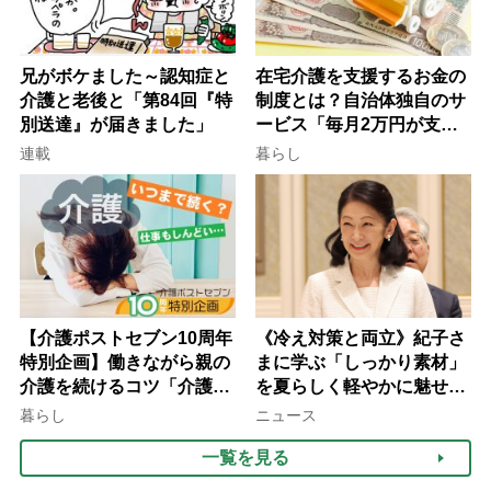
兄がボケました～認知症と
在宅介護を支援するお金の
介護と老後と「第84回『特
制度とは？自治体独自のサ
別送達』が届きました」
ービス「毎月2万円が支給
される」ケースも【FP解
連載
暮らし
説】
【介護ポストセブン10周年
《冷え対策と両立》紀子さ
特別企画】働きながら親の
まに学ぶ「しっかり素材」
介護を続けるコツ「介護は
を夏らしく軽やかに魅せる
10年以上続くことも…3つ
3つの着こなし法則
暮らし
ニュース
のフェーズに分けて考えて
一覧を見る
みよう」【社会福祉士解
説】