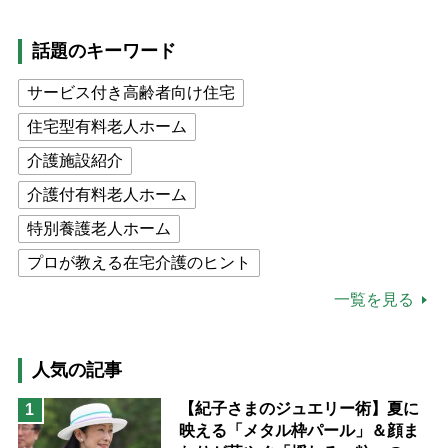
話題のキーワード
サービス付き高齢者向け住宅
住宅型有料老人ホーム
介護施設紹介
介護付有料老人ホーム
特別養護老人ホーム
プロが教える在宅介護のヒント
公的介護保険制度
介護食
一覧を見る
高木ブー
ケアマネジャー
猫が母になつきません
人気の記事
息子の遠距離介護サバイバル術
【紀子さまのジュエリー術】夏に
1
映える「メタル枠パール」＆顔ま
兄がボケました
便利なサービス