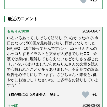
+10
最近のコメント
ももりん3030
2026-08-07
いろいろあって､しばらく訪問していなかったので､今
日になって500回が最終話と知り､愕然となりました
(@_@;) 10年経ってたんですね･･ ぬらりんさんの
ホッコリするイラストと文章が大好きでした❢❢ 介
護では身内に理解してもらえないもどかしさを感じた
り､いろいろありましたが､ぬらりんさんの文章を読ん
で心救われたことが多々ありました。不定期での近況
報告を心待ちにしています。さびちゃん・隊長と､健
やかにお過ごしくださいね。ご多幸をお祈りしていま
す☆*゜
+1
（猫が母になつきません 第500
話「ありがとう」【最終話】）
ちゃぼ
2026-08-06