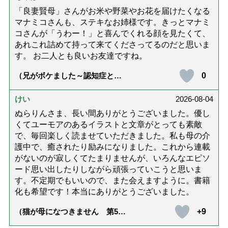
「良妻賢母」さんがお米や野菜やお花を届けたくなる
マナミコさんも、ステキなお姉様です。きっとマナミ
コさんが「うわー！」と喜んでくれる顔を見たくて、
あれこれ詰めて持って来てくださってるのだと思いま
す。 お二人とも良いお友達ですね。
0
（兄がボケました～認知症と介
護と老後と「第84回『特別送
達』が届きました」）
けい
2026-08-04
ぬらりんさま、長い間ありがとうございました。優し
くてユーモアのあるイラストと文章がとっても素敵
で、毎回楽しく読ませていただきました。私も母の介
護中で、癒されたり励みになりました。これから連載
がないのが寂しくてたまりませんが、いろんなエピソ
ード思い出したりしながら頑張っていこうと思いま
す。不定期でもいいので、また会えますように。書籍
化も希望です！本当にありがとうございました。
+9
（猫が母になつきません 第500
話「ありがとう」【最終話】）