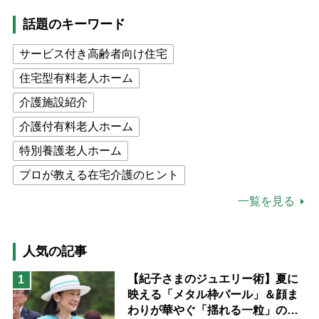
話題のキーワード
サービス付き高齢者向け住宅
住宅型有料老人ホーム
介護施設紹介
介護付有料老人ホーム
特別養護老人ホーム
プロが教える在宅介護のヒント
公的介護保険制度
介護食
一覧を見る
高木ブー
ケアマネジャー
猫が母になつきません
人気の記事
息子の遠距離介護サバイバル術
【紀子さまのジュエリー術】夏に
1
映える「メタル枠パール」＆顔ま
兄がボケました
便利なサービス
わりが華やぐ「揺れる一粒」の使