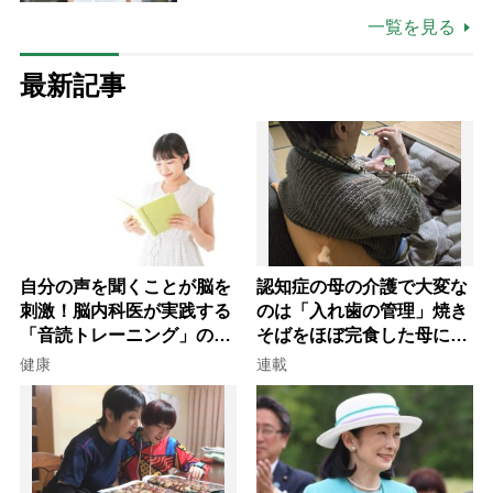
場は「愛おしい」
一覧を見る
最新記事
自分の声を聞くことが脳を
認知症の母の介護で大変な
刺激！脳内科医が実践する
のは「入れ歯の管理」焼き
「音読トレーニング」の極
そばをほぼ完食した母に息
意
子が血の気が引いた理由
健康
連載