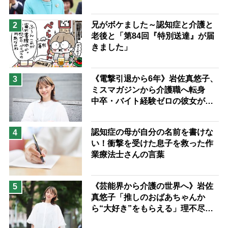
予防法
い分け方
兄がボケました～認知症と介護と
2
老後と「第84回『特別送達』が届
きました」
《電撃引退から6年》岩佐真悠子、
3
ミスマガジンから介護職へ転身
中卒・バイト経験ゼロの彼女が見
つけた“居場所”「社会の役に立ち
ながら自分らしくいられる」
認知症の母が自分の名前を書けな
4
い！衝撃を受けた息子を救った作
業療法士さんの言葉
《芸能界から介護の世界へ》岩佐
5
真悠子「推しのおばあちゃんか
ら“大好き”をもらえる」理不尽さ
も吹き飛ぶ“やりがい”、介護の現