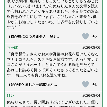
護では身内に理解してもらえないもどかしさを感じた
り､いろいろありましたが､ぬらりんさんの文章を読ん
で心救われたことが多々ありました。不定期での近況
報告を心待ちにしています。さびちゃん・隊長と､健
やかにお過ごしくださいね。ご多幸をお祈りしていま
す☆*゜
+5
（猫が母になつきません 第500
話「ありがとう」【最終話】）
ちゃぼ
2026-08-06
「良妻賢母」さんがお米や野菜やお花を届けたくなる
マナミコさんも、ステキなお姉様です。きっとマナミ
コさんが「うわー！」と喜んでくれる顔を見たくて、
あれこれ詰めて持って来てくださってるのだと思いま
す。 お二人とも良いお友達ですね。
+1
（兄がボケました～認知症と介
護と老後と「第84回『特別送
達』が届きました」）
けい
2026-08-04
ぬらりんさま、長い間ありがとうございました。優し