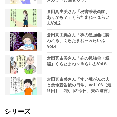
倉田真由美さん「秘書兼漫画家、
ありかも？」くらたまね～＆らい
ふVol.2
倉田真由美さん「株の勉強会に誘
われる」くらたまね～＆らいふ
Vol.4
倉田真由美さん「株の勉強会・続
編」くらたまね～＆らいふVol.6
倉田真由美さん「すい臓がんの夫
と余命宣告後の日常」Vol.106【最
終回】「2度目の命日、夫の遺言」
シリーズ