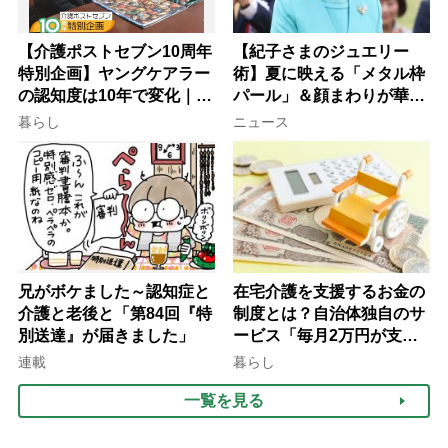
【介護ポストセブン10周年
【紀子さまのジュエリー
特別企画】ヤングケアラー
術】夏に映える「メタル枠
の認知度は10年で変化｜流
パール」＆顔まわりが華や
行語大賞にノミネート、法
ぐ「揺れる一粒」の使い分
暮らし
ニュース
律にも明記されたが果たし
け方
て現在は？
兄がボケました～認知症と
在宅介護を支援するお金の
介護と老後と「第84回『特
制度とは？自治体独自のサ
別送達』が届きました」
ービス「毎月2万円が支給
される」ケースも【FP解
連載
暮らし
説】
一覧を見る