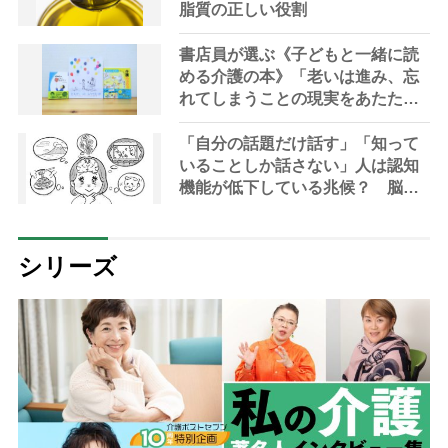
脂質の正しい役割
書店員が選ぶ《子どもと一緒に読
める介護の本》「老いは進み、忘
れてしまうことの現実をあたたか
く描く」名著3選
「自分の話題だけ話す」「知って
いることしか話さない」人は認知
機能が低下している兆候？ 脳の
機能を向上させる会話メソッド
【専門家解説】
シリーズ