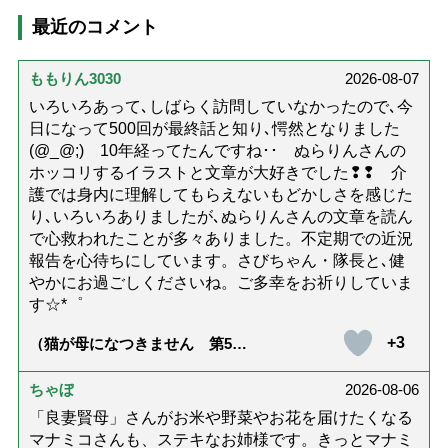
最近のコメント
ももりん3030
2026-08-07
いろいろあって､しばらく訪問していなかったので､今
日になって500回が最終話と知り､愕然となりました
(@_@;) 10年経ってたんですね･･ ぬらりんさんの
ホッコリするイラストと文章が大好きでした❢❢ 介
護では身内に理解してもらえないもどかしさを感じた
り､いろいろありましたが､ぬらりんさんの文章を読ん
で心救われたことが多々ありました。不定期での近況
報告を心待ちにしています。さびちゃん・隊長と､健
やかにお過ごしくださいね。ご多幸をお祈りしていま
す☆*゜
+3
（猫が母になつきません 第500
話「ありがとう」【最終話】）
ちゃぼ
2026-08-06
「良妻賢母」さんがお米や野菜やお花を届けたくなる
マナミコさんも、ステキなお姉様です。きっとマナミ