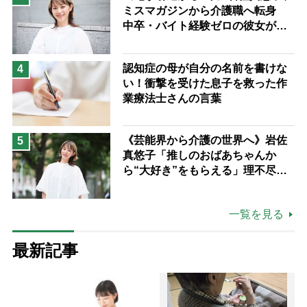
ミスマガジンから介護職へ転身
中卒・バイト経験ゼロの彼女が見
つけた“居場所”「社会の役に立ち
ながら自分らしくいられる」
認知症の母が自分の名前を書けな
4
い！衝撃を受けた息子を救った作
業療法士さんの言葉
《芸能界から介護の世界へ》岩佐
5
真悠子「推しのおばあちゃんか
ら“大好き”をもらえる」理不尽さ
も吹き飛ぶ“やりがい”、介護の現
場は「愛おしい」
一覧を見る
最新記事