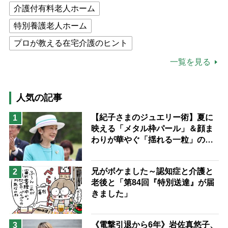
介護付有料老人ホーム
特別養護老人ホーム
プロが教える在宅介護のヒント
公的介護保険制度
介護食
一覧を見る
高木ブー
ケアマネジャー
猫が母になつきません
人気の記事
息子の遠距離介護サバイバル術
【紀子さまのジュエリー術】夏に
1
映える「メタル枠パール」＆顔ま
兄がボケました
便利なサービス
わりが華やぐ「揺れる一粒」の使
予防法
い分け方
兄がボケました～認知症と介護と
2
老後と「第84回『特別送達』が届
きました」
《電撃引退から6年》岩佐真悠子、
3