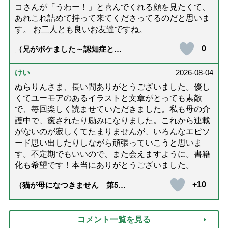
コさんが「うわー！」と喜んでくれる顔を見たくて、
あれこれ詰めて持って来てくださってるのだと思いま
す。 お二人とも良いお友達ですね。
0
（兄がボケました～認知症と介
護と老後と「第84回『特別送
達』が届きました」）
けい
2026-08-04
ぬらりんさま、長い間ありがとうございました。優し
くてユーモアのあるイラストと文章がとっても素敵
で、毎回楽しく読ませていただきました。私も母の介
護中で、癒されたり励みになりました。これから連載
がないのが寂しくてたまりませんが、いろんなエピソ
ード思い出したりしながら頑張っていこうと思いま
す。不定期でもいいので、また会えますように。書籍
化も希望です！本当にありがとうございました。
+10
（猫が母になつきません 第500
話「ありがとう」【最終話】）
コメント一覧を見る