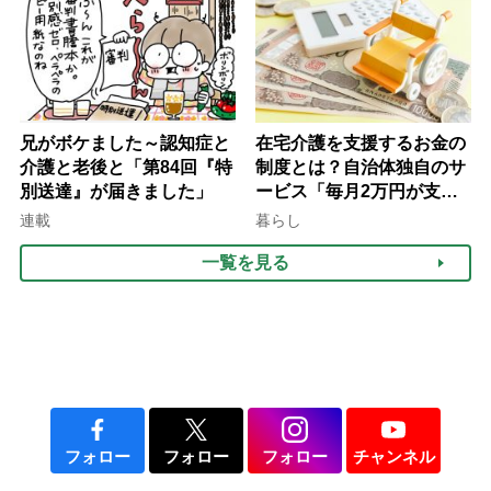
て現在は？
兄がボケました～認知症と
在宅介護を支援するお金の
介護と老後と「第84回『特
制度とは？自治体独自のサ
別送達』が届きました」
ービス「毎月2万円が支給
される」ケースも【FP解
連載
暮らし
説】
一覧を見る
フォロー
フォロー
フォロー
チャンネル