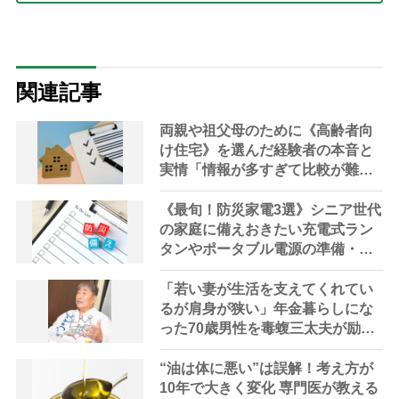
関連記事
両親や祖父母のために《高齢者向
け住宅》を選んだ経験者の本音と
実情「情報が多すぎて比較が難し
い」調査レポート
《最旬！防災家電3選》シニア世代
の家庭に備えおきたい充電式ラン
タンやポータブル電源の準備・選
び方を家電のプロが解説
「若い妻が生活を支えてくれてい
るが肩身が狭い」年金暮らしにな
った70歳男性を毒蝮三太夫が励ま
す｜「マムちゃんの毒入り相談
室」第75回
“油は体に悪い”は誤解！考え方が
10年で大きく変化 専門医が教える