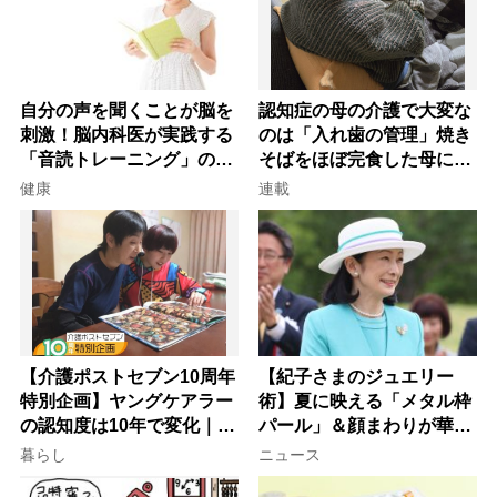
自分の声を聞くことが脳を
認知症の母の介護で大変な
刺激！脳内科医が実践する
のは「入れ歯の管理」焼き
「音読トレーニング」の極
そばをほぼ完食した母に息
意
子が血の気が引いた理由
健康
連載
【介護ポストセブン10周年
【紀子さまのジュエリー
特別企画】ヤングケアラー
術】夏に映える「メタル枠
の認知度は10年で変化｜流
パール」＆顔まわりが華や
行語大賞にノミネート、法
ぐ「揺れる一粒」の使い分
暮らし
ニュース
律にも明記されたが果たし
け方