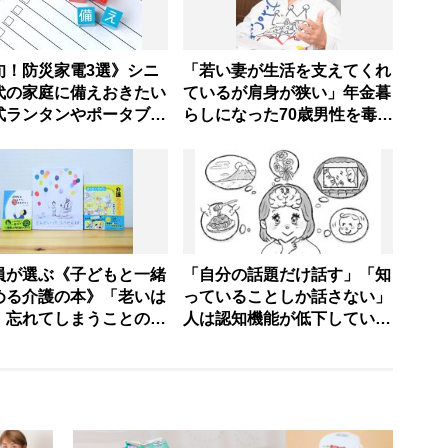
旬！防災家電3選》シニ
「若い妻が生活を支えてくれ
代の家庭に備えおきたい
ているが肩身が狭い」年金暮
式ランタンやポータブル
らしになった70歳男性を毒蝮
の準備・選び方を家電の
三太夫が励ます｜「マムちゃ
が解説
んの毒入り相談室」第75回
員が選ぶ《子どもと一緒
「自分の話題だけ話す」「知
める介護の本》「老いは
っていることしか話さない」
、忘れてしまうことの現
人は認知機能が低下している
あたたかく描く」名著3
兆候？ 脳の機能を向上させ
る会話メソッド【専門家解
説】