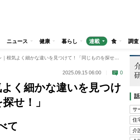
ニュース
健康
暮らし
連載
食
調査
週刊脳トレ｜根気よく細かな違いを見つけて！「同じものを探せ！」
2025.09.15 06:00
0
気よく細かな違いを見つけ
話
を探せ！」
サ
住
べて
介