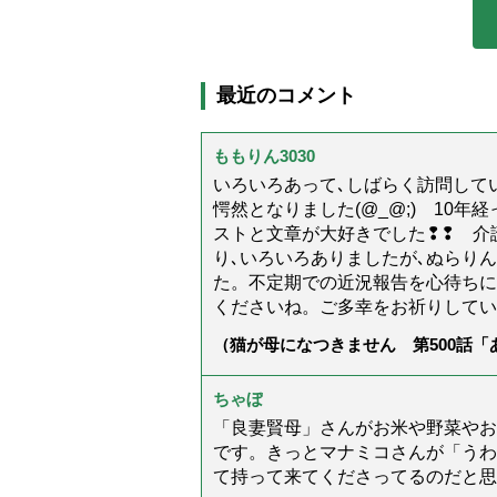
最近のコメント
ももりん3030
いろいろあって､しばらく訪問してい
愕然となりました(@_@;) 10
ストと文章が大好きでした❢❢ 介
り､いろいろありましたが､ぬらり
た。不定期での近況報告を心待ちに
くださいね。ご多幸をお祈りしてい
（猫が母になつきません 第500話
ちゃぼ
「良妻賢母」さんがお米や野菜やお
です。きっとマナミコさんが「うわ
て持って来てくださってるのだと思