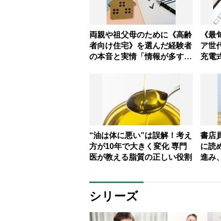
両親や祖父母のために《高齢
《最
者向け住宅》を選んだ経験者
ア世
の本音と実情「情報が多すぎ
充電
て比較が難しい」調査レポー
電源
ト
プロ
“油は体に悪い”は誤解！考え
書店
方が10年で大きく変化 専門
に読
医が教える脂質の正しい役割
進み
実を
選
シリーズ