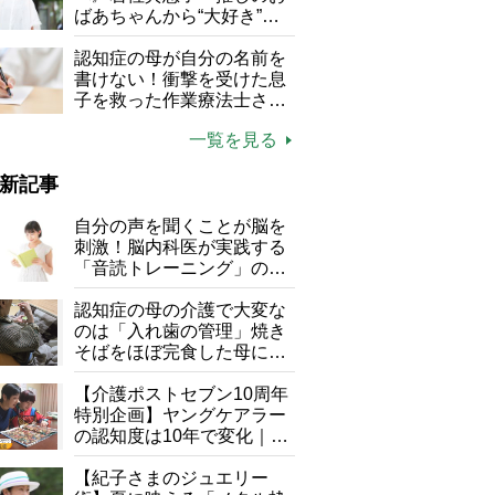
る」
ばあちゃんから“大好き”を
もらえる」理不尽さも吹き
飛ぶ“やりがい”、介護の現
認知症の母が自分の名前を
場は「愛おしい」
書けない！衝撃を受けた息
子を救った作業療法士さん
の言葉
一覧を見る
新記事
自分の声を聞くことが脳を
刺激！脳内科医が実践する
「音読トレーニング」の極
意
認知症の母の介護で大変な
のは「入れ歯の管理」焼き
そばをほぼ完食した母に息
子が血の気が引いた理由
【介護ポストセブン10周年
特別企画】ヤングケアラー
の認知度は10年で変化｜流
行語大賞にノミネート、法
律にも明記されたが果たし
【紀子さまのジュエリー