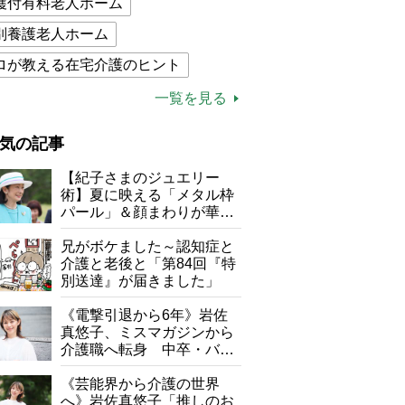
護付有料老人ホーム
別養護老人ホーム
ロが教える在宅介護のヒント
的介護保険制度
介護食
一覧を見る
木ブー
ケアマネジャー
気の記事
が母になつきません
【紀子さまのジュエリー
子の遠距離介護サバイバル術
術】夏に映える「メタル枠
パール」＆顔まわりが華や
がボケました
便利なサービス
ぐ「揺れる一粒」の使い分
け方
兄がボケました～認知症と
防法
介護と老後と「第84回『特
別送達』が届きました」
《電撃引退から6年》岩佐
真悠子、ミスマガジンから
介護職へ転身 中卒・バイ
ト経験ゼロの彼女が見つけ
た“居場所”「社会の役に立
《芸能界から介護の世界
ちながら自分らしくいられ
へ》岩佐真悠子「推しのお