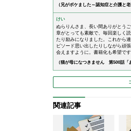
（兄がボケました～認知症と介護と老
た」）
けい
ぬらりんさま、長い間ありがとうご
章がとっても素敵で、毎回楽しく読
たり励みになりました。これから連
ピソード思い出したりしながら頑張
会えますように。書籍化も希望です
（猫が母になつきません 第500話
関連記事