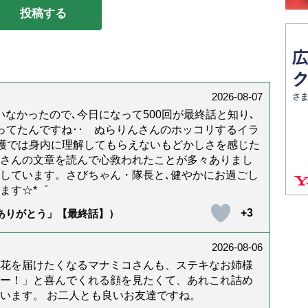
2026-08-07
なかったので､今日になって500回が最終話と知り､
年経ってたんですね･･ ぬらりんさんのホッコリするイラ
護では身内に理解してもらえないもどかしさを感じた
んさんの文章を読んで心救われたことが多々ありまし
しています。さびちゃん・隊長と､健やかにお過ごし
ます☆*゜
+3
「ありがとう」【最終話】）
2026-08-06
花を届けたくなるマナミコさんも、ステキなお姉様
ー！」と喜んでくれる顔を見たくて、あれこれ詰め
います。 お二人とも良いお友達ですね。