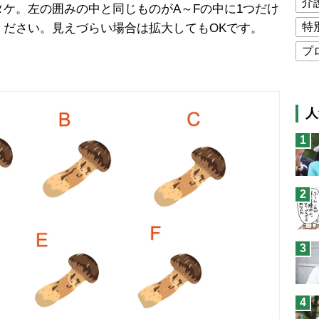
介
ケ。左の囲みの中と同じものがA～Fの中に1つだけ
特
ください。見えづらい場合は拡大してもOKです。
プ
公
高
人
猫
1
息
兄
2
予
3
4