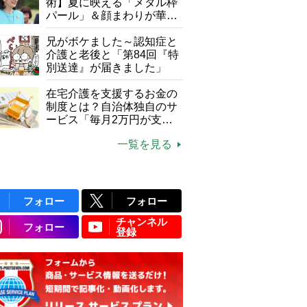
て現在は？
術】夏に映える「メタル枠
パール」＆顔まわりが華や
ぐ「揺れる一粒」の使い分
け方
兄がボケました～認知症と
介護と老後と「第84回『特
別送達』が届きました」
在宅介護を支援するお金の
制度とは？自治体独自のサ
ービス「毎月2万円が支給
される」ケースも【FP解
一覧を見る
説】
フォロー
フォロー
チャンネル
フォロー
登録