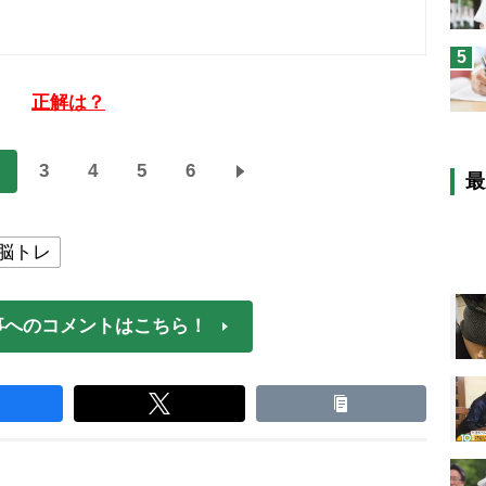
5
正解は？
3
4
5
6
最
脳トレ
事へのコメントはこちら！