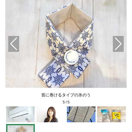
も
首に巻けるタイプの氷のう
5
/
5