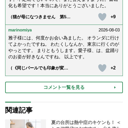
化も希望です！本当にありがとうございました。
+9
（猫が母になつきません 第500
話「ありがとう」【最終話】）
marinomiya
2026-08-03
雅子様には、何度かお会い為ました。 オランダに行け
てよかったですね。 わたくしなんか、東京に行くのが
やっとです。 まりともうします。愛子様、は、盆踊り
のお姿が好きなんですね。 以上です。
+2
（《同じパールでも印象が変
化》皇后雅子さまに学ぶ「大人
の夏ネックレス」上品＆涼しげ
に見せる4つの法則）
コメント一覧を見る
関連記事
夏の台所は熱中症のキケンも！ ＜