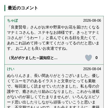
最近のコメント
ちゃぼ
2026-08-06
「良妻賢母」さんがお米や野菜やお花を届けたくなる
マナミコさんも、ステキなお姉様です。きっとマナミ
コさんが「うわー！」と喜んでくれる顔を見たくて、
あれこれ詰めて持って来てくださってるのだと思いま
す。 お二人とも良いお友達ですね。
0
（兄がボケました～認知症と介
護と老後と「第84回『特別送
達』が届きました」）
けい
2026-08-04
ぬらりんさま、長い間ありがとうございました。優し
くてユーモアのあるイラストと文章がとっても素敵
で、毎回楽しく読ませていただきました。私も母の介
護中で、癒されたり励みになりました。これから連載
がないのが寂しくてたまりませんが、いろんなエピソ
ード思い出したりしながら頑張っていこうと思いま
す。不定期でもいいので、また会えますように。書籍