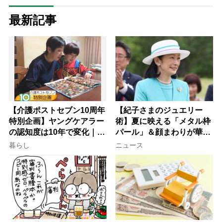
最新記事
【介護ポストセブン10周年
【紀子さまのジュエリー
特別企画】ヤングケアラー
術】夏に映える「メタル枠
の認知度は10年で変化｜流
パール」＆顔まわりが華や
行語大賞にノミネート、法
ぐ「揺れる一粒」の使い分
暮らし
ニュース
律にも明記されたが果たし
け方
て現在は？