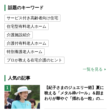
話題のキーワード
サービス付き高齢者向け住宅
住宅型有料老人ホーム
介護施設紹介
介護付有料老人ホーム
特別養護老人ホーム
プロが教える在宅介護のヒント
公的介護保険制度
介護食
一覧を見る
高木ブー
ケアマネジャー
人気の記事
猫が母になつきません
【紀子さまのジュエリー術】夏に
1
映える「メタル枠パール」＆顔ま
息子の遠距離介護サバイバル術
わりが華やぐ「揺れる一粒」の使
兄がボケました
便利なサービス
い分け方
予防法