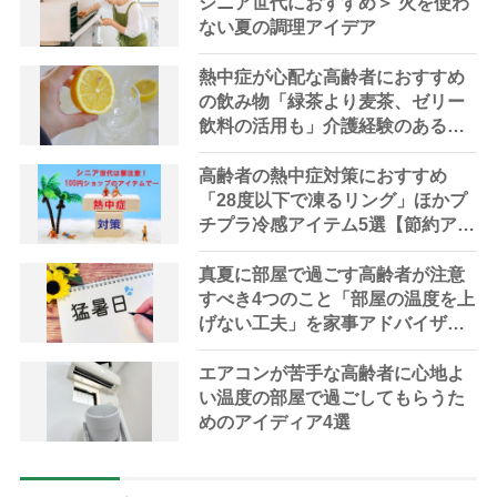
シニア世代におすすめ＞ 火を使わ
ない夏の調理アイデア
熱中症が心配な高齢者におすすめ
の飲み物「緑茶より麦茶、ゼリー
飲料の活用も」介護経験のある社
会福祉士が実践する夏の水分補給
法
高齢者の熱中症対策におすすめ
「28度以下で凍るリング」ほかプ
チプラ冷感アイテム5選【節約アド
バイザー厳選】
真夏に部屋で過ごす高齢者が注意
すべき4つのこと「部屋の温度を上
げない工夫」を家事アドバイザー
が指南
エアコンが苦手な高齢者に心地よ
い温度の部屋で過ごしてもらうた
めのアイディア4選