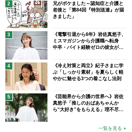
兄がボケました～認知症と介護と
2
老後と「第84回『特別送達』が届
きました」
《電撃引退から6年》岩佐真悠子、
3
ミスマガジンから介護職へ転身
中卒・バイト経験ゼロの彼女が見
つけた“居場所”「社会の役に立ち
ながら自分らしくいられる」
《冷え対策と両立》紀子さまに学
4
ぶ「しっかり素材」を夏らしく軽
やかに魅せる3つの着こなし法則
《芸能界から介護の世界へ》岩佐
5
真悠子「推しのおばあちゃんか
ら“大好き”をもらえる」理不尽さ
も吹き飛ぶ“やりがい”、介護の現
場は「愛おしい」
一覧を見る