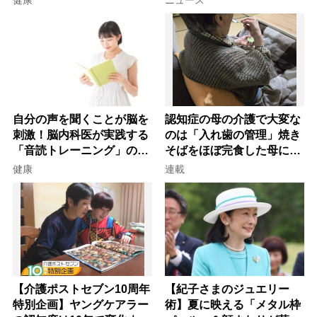
自分の声を聞くことが脳を
認知症の母の介護で大変な
刺激！脳内科医が実践する
のは「入れ歯の管理」焼き
「音読トレーニング」の極
そばをほぼ完食した母に息
意
子が血の気が引いた理由
健康
連載
【介護ポストセブン10周年
【紀子さまのジュエリー
特別企画】ヤングケアラー
術】夏に映える「メタル枠