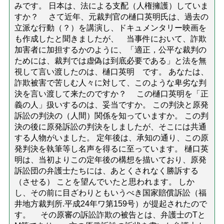
みです。 日本は、法による支配（人権擁護）していま
すか？ さて近年、元裁判官の樋口英明氏は、過去の
立派な行動（？）を講演し、ドキュメンタリー映画を
も作成したと聞きましたが、 当事件において、詐欺
加害者に加担するかのように、「適正，公平な裁判の
ためには、裁判では虚偽は到底必要である」と法を無
視して言い渡したのは、樋口英明 です。 あなたは、
詐欺被害で苦しむ人々に対して、このような卑劣な判
決を言い渡して来たのですか？ この樋口英明を「正
義の人」扱いするのは、妥当ですか。 この判決と原発
訴訟の判決の（人間）関係を知っていますか。 この判
決の後に原発訴訟の判決をしましたが、そこには共通
する人物がいました。 定年後は、承知の通り、この原
発判決を執筆等し名声を得るに至っています。 樋口英
明は、当初よりこの定年後の構想を描いており、原発
訴訟団の弁護士たちには、あとくされなく勝訴する
（させる） ことを望んでいたと思われます。 しか
し、その前に目ざわりともいうべき国家賠償訴訟（福
井地方裁判所.平成24年ワ第159号）が提起されたので
す。 その原審の訴訟詐欺の被告とは、弁護士のTと