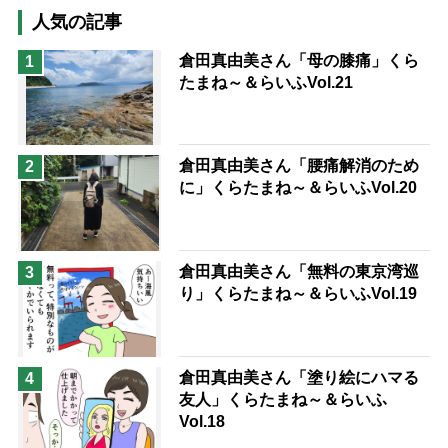
猫が母になつきません
人気の記事
息子の遠距離介護サバイバル術
倉田真由美さん「母の膝痛」くら
1
たまね～＆らいふVol.21
兄がボケました
便利なサービス
予防法
倉田真由美さん「腰痛解消のため
2
に」くらたまね～＆らいふVol.20
倉田真由美さん「無料の東京湾巡
3
り」くらたまね～＆らいふVol.19
倉田真由美さん「塗り絵にハマる
4
友人」くらたまね～＆らいふ
Vol.18