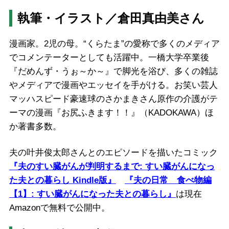
執筆・イラスト／
倉田真由美
さん
漫画家。2児の母。“くらたま”の愛称で多くのメディア
でコメンテーターとしても活躍中。一橋大学卒業後
『だめんず・うぉ～か～』で脚光を浴び、多くの雑誌
やメディアで漫画やエッセイを手がける。お笑い芸人
マッハスピード豪速球のさかまきさん原作の介護がテ
ーマの漫画『お尻ふきます！！』（KADOKAWA）ほ
か著書多数。
夫の叶井俊太郎さんとのエピソードを描いたコミック
『夫のすい臓がんが判明するまで: すい臓がんになっ
た夫との暮らし Kindle版』
『夫の日常 食べ物編
【1】: すい臓がんになった夫との暮らし』
は現在
Amazonで無料で公開中。