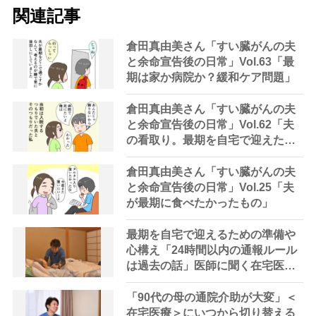
関連記事
倉田真由美さん「すい臓がんの夫
と余命宣告後の日常」Vol.63「最
期は家か病院か？緩和ケア問題」
倉田真由美さん「すい臓がんの夫
と余命宣告後の日常」Vol.62「夫
の看取り。最期を自宅で迎えた理
由」
倉田真由美さん「すい臓がんの夫
と余命宣告後の日常」Vol.25「夫
が最期に食べたかったもの」
最期を自宅で迎えるための準備や
心構え「24時間以内の通報ルール
は過去の話」医師に聞く在宅医療
と看取りの最新事情
「90代の母の通院介助が大変」＜
在宅医療＞にいつから切り替える