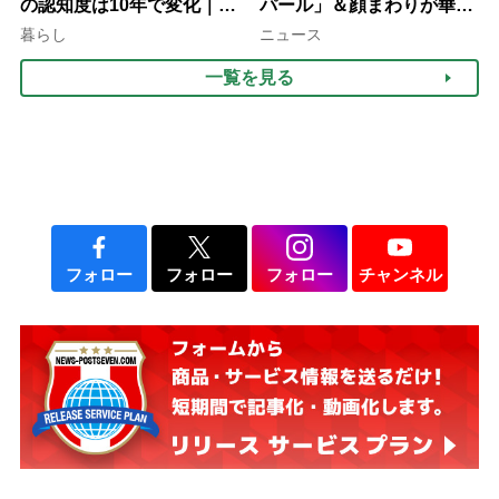
の認知度は10年で変化｜流
パール」＆顔まわりが華や
行語大賞にノミネート、法
ぐ「揺れる一粒」の使い分
暮らし
ニュース
律にも明記されたが果たし
け方
一覧を見る
て現在は？
フォロー
フォロー
フォロー
チャンネル