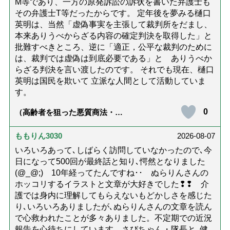
M等であり、一方の原発訴訟の訴状を書いた弁護士も
その弁護士T等だったからです。 定年後を夢みる樋口
英明は、当然「虚偽事実を主張して裁判所をだまし、
本来ありうべからざる内容の確定判決を取得した」と
批難すべきところ、逆に「適正，公平な裁判のために
は、裁判では虚偽は到底必要である」と ありうべか
らざる判決を言い渡したのです。 それでも現在、樋口
英明は国民を欺いて 立派な人間として活動していま
す。
0
（高齢者を狙った悪質商法・訪
問詐欺の種類と実例9選｜騙され
ないための4つの対策「騙されや
すい人の特徴は？」【社会福祉
ももりん3030
2026-08-07
士解説】）
いろいろあって､しばらく訪問していなかったので､今
日になって500回が最終話と知り､愕然となりました
(@_@;) 10年経ってたんですね･･ ぬらりんさんの
ホッコリするイラストと文章が大好きでした❢❢ 介
護では身内に理解してもらえないもどかしさを感じた
り､いろいろありましたが､ぬらりんさんの文章を読ん
で心救われたことが多々ありました。不定期での近況
報告を心待ちにしています。さびちゃん・隊長と､健