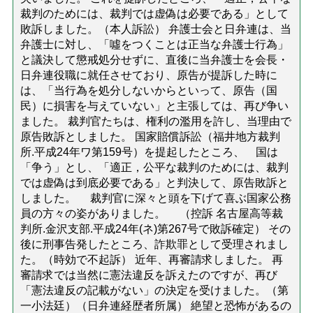
裁判のためには、裁判では虚偽は必要である」として
敗訴しました。（本人訴訟） 弁護士会と日弁連は、当
弁護士に対し、「噓をつくことは正当な弁護士行為」
と議決して懲戒処分せずに、直後に当弁護士を会長・
日弁連役職に就任させており、原告が提訴した時に
は、「当行為を処分しないからといって、原告（国
民）に損害を与えていない」と主張しては、再び争い
ました。 裁判官たちは、権利の濫用を許し、当理由で
原告敗訴としました。 国家賠償訴訟（福井地方裁判
所.平成24年ワ第159号）を提起したところ、 国は
「争う」とし、「適正，公平な裁判のためには、裁判
では虚偽は到底必要である」と判決して、原告敗訴と
しました。 裁判官に深々と頭を下げて喜ぶ国家公務
員の方々の姿がありました。 （控訴 名古屋高等裁
判所.金沢支部.平成24年(ネ)第267号で敗訴確定） その
後に刑事告発したところ、詐欺罪として受理されまし
た。（時効で不起訴） 近年、再審請求しました。 再
審請求では当然に憲法違反を訴えたのですが、再び
「憲法違反の記載がない」の決定を受けました。（第
一小法廷）（日弁連経歴者所属） 絶望と恐怖があるの