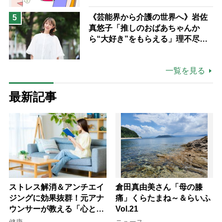
《芸能界から介護の世界へ》岩佐
5
真悠子「推しのおばあちゃんか
ら“大好き”をもらえる」理不尽さ
も吹き飛ぶ“やりがい”、介護の現
場は「愛おしい」
一覧を見る
最新記事
ストレス解消＆アンチエイ
倉田真由美さん「母の膝
ジングに効果抜群！元アナ
痛」くらたまね～＆らいふ
ウンサーが教える「心と体
Vol.21
を元気にする音読の習慣」
健康
ニュース