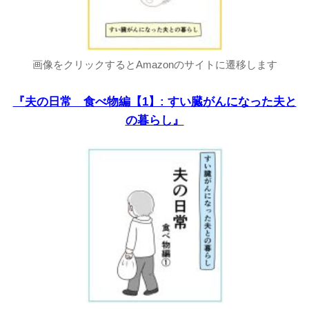
画像をクリックするとAmazonのサイトに遷移します
『夫の日常 食べ物編【1】: すい臓がんになった夫と
の暮らし』