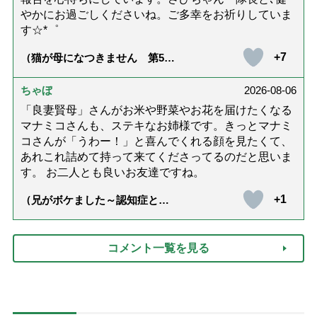
やかにお過ごしくださいね。ご多幸をお祈りしていま
す☆*゜
+7
（猫が母になつきません 第500
話「ありがとう」【最終話】）
ちゃぼ
2026-08-06
「良妻賢母」さんがお米や野菜やお花を届けたくなる
マナミコさんも、ステキなお姉様です。きっとマナミ
コさんが「うわー！」と喜んでくれる顔を見たくて、
あれこれ詰めて持って来てくださってるのだと思いま
す。 お二人とも良いお友達ですね。
+1
（兄がボケました～認知症と介
護と老後と「第84回『特別送
達』が届きました」）
コメント一覧を見る