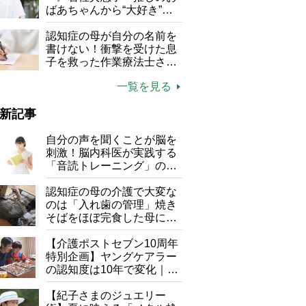
る」
ばあちゃんから“大好き”を
もらえる」理不尽さも吹き
飛ぶ“やりがい”、介護の現
認知症の母が自分の名前を
場は「愛おしい」
書けない！衝撃を受けた息
子を救った作業療法士さん
の言葉
一覧を見る
新記事
自分の声を聞くことが脳を
刺激！脳内科医が実践する
「音読トレーニング」の極
意
認知症の母の介護で大変な
のは「入れ歯の管理」焼き
そばをほぼ完食した母に息
子が血の気が引いた理由
【介護ポストセブン10周年
特別企画】ヤングケアラー
の認知度は10年で変化｜流
行語大賞にノミネート、法
律にも明記されたが果たし
【紀子さまのジュエリー