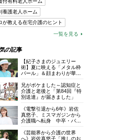
護付有料老人ホーム
別養護老人ホーム
ロが教える在宅介護のヒント
的介護保険制度
介護食
一覧を見る
木ブー
ケアマネジャー
気の記事
が母になつきません
【紀子さまのジュエリー
子の遠距離介護サバイバル術
術】夏に映える「メタル枠
パール」＆顔まわりが華や
がボケました
便利なサービス
ぐ「揺れる一粒」の使い分
け方
兄がボケました～認知症と
防法
介護と老後と「第84回『特
別送達』が届きました」
《電撃引退から6年》岩佐
真悠子、ミスマガジンから
介護職へ転身 中卒・バイ
ト経験ゼロの彼女が見つけ
た“居場所”「社会の役に立
《芸能界から介護の世界
ちながら自分らしくいられ
へ》岩佐真悠子「推しのお