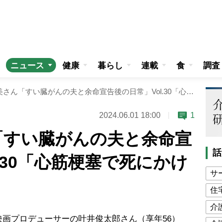
ニュース
健康
暮らし
連載
食
調査
倉田真由美さん「すい臓がんの夫と余命宣告後の日常」Vol.30「心筋梗塞で死にかけた夫」
2024.06.01 18:00
1
「すい臓がんの夫と余命宣
話
.30「心筋梗塞で死にかけ
サ
住
介
画プロデューサーの叶井俊太郎さん（享年56）