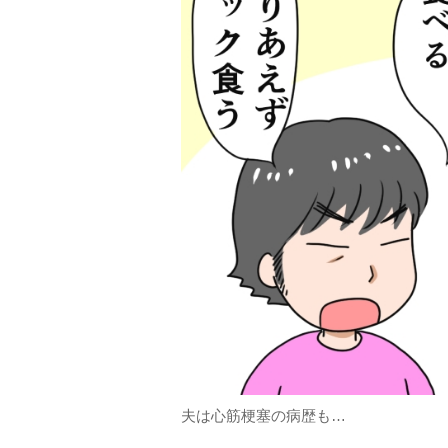
夫は心筋梗塞の病歴も…