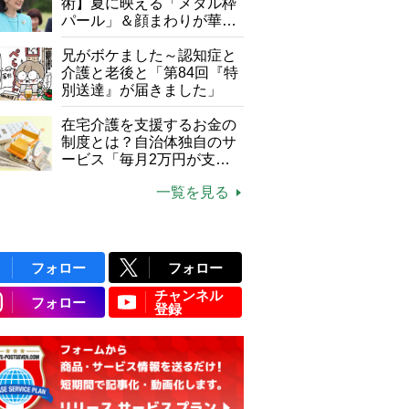
て現在は？
術】夏に映える「メタル枠
パール」＆顔まわりが華や
ぐ「揺れる一粒」の使い分
け方
兄がボケました～認知症と
介護と老後と「第84回『特
別送達』が届きました」
在宅介護を支援するお金の
制度とは？自治体独自のサ
ービス「毎月2万円が支給
される」ケースも【FP解
一覧を見る
説】
フォロー
フォロー
チャンネル
フォロー
登録