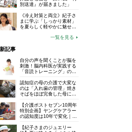
別送達』が届きました」
《冷え対策と両立》紀子さ
まに学ぶ「しっかり素材」
を夏らしく軽やかに魅せる
3つの着こなし法則
一覧を見る
新記事
自分の声を聞くことが脳を
刺激！脳内科医が実践する
「音読トレーニング」の極
意
認知症の母の介護で大変な
のは「入れ歯の管理」焼き
そばをほぼ完食した母に息
子が血の気が引いた理由
【介護ポストセブン10周年
特別企画】ヤングケアラー
の認知度は10年で変化｜流
行語大賞にノミネート、法
律にも明記されたが果たし
【紀子さまのジュエリー