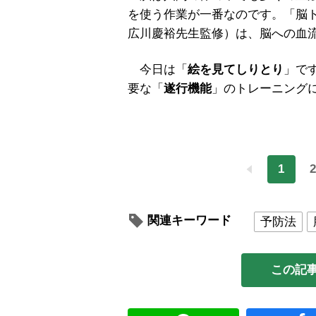
を使う作業が一番なのです。「脳
広川慶裕先生監修）は、脳への血
今日は「
絵を見てしりとり
」で
要な「
遂行機能
」のトレーニング
1
2
関連キーワード
予防法
この記