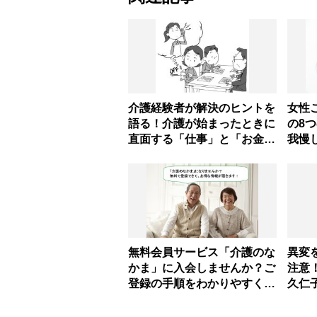
介護経験者が解決のヒントを
女性
語る！介護が始まったときに
の8
直面する「仕事」と「お金」
我慢
の悩み
も」
無料会員サービス「介護のな
異変
かま」に入会しませんか？ご
注意
登録の手順をわかりやすく解
久仁
説します