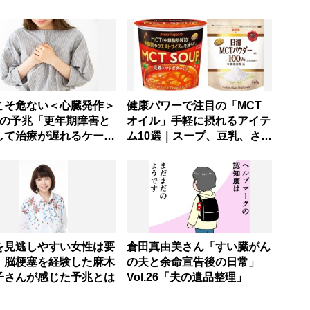
こそ危ない＜心臓発作＞
健康パワーで注目の「MCT
つの予兆「更年期障害と
オイル」手軽に摂れるアイテ
して治療が遅れるケース
ム10選｜スープ、豆乳、さば
缶にも！
を見逃しやすい女性は要
倉田真由美さん「すい臓がん
！脳梗塞を経験した麻木
の夫と余命宣告後の日常」
子さんが感じた予兆とは
Vol.26「夫の遺品整理」