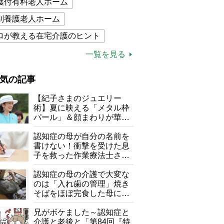
護付有料老人ホーム
別養護老人ホーム
ロが教える在宅介護のヒント
的介護保険制度
介護食
一覧を見る
木ブー
ケアマネジャー
気の記事
が母になつきません
【紀子さまのジュエリー
子の遠距離介護サバイバル術
術】夏に映える「メタル枠
パール」＆顔まわりが華や
がボケました
便利なサービス
ぐ「揺れる一粒」の使い分
け方
認知症の母が自分の名前を
防法
書けない！衝撃を受けた息
子を救った作業療法士さん
の言葉
認知症の母の介護で大変な
のは「入れ歯の管理」焼き
そばをほぼ完食した母に息
子が血の気が引いた理由
兄がボケました～認知症と
介護と老後と「第84回『特