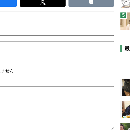
5
最
れません