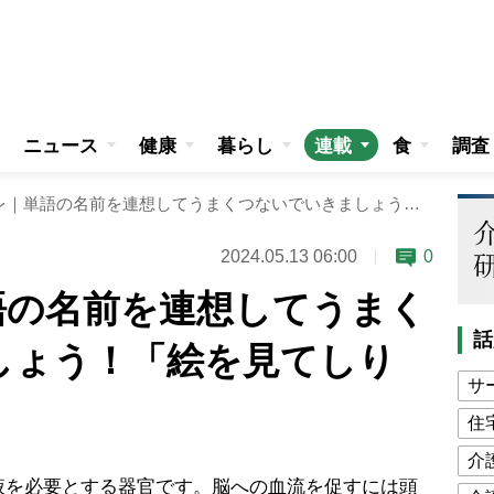
ニュース
健康
暮らし
連載
食
調査
週刊脳トレ｜単語の名前を連想してうまくつないでいきましょう！「絵を見てしりとり」
2024.05.13 06:00
0
語の名前を連想してうまく
話
しょう！「絵を見てしり
サ
住
介
を必要とする器官です。脳への血流を促すには頭