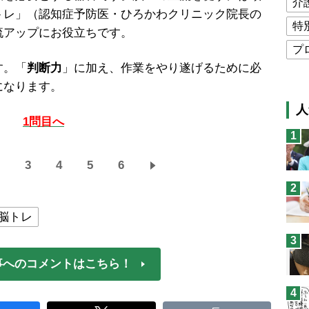
介
トレ」（認知症予防医・ひろかわクリニック院長の
特
流アップにお役立ちです。
プ
す。「
判断力
」に加え、作業をやり遂げるために必
公
になります。
高
人
猫
1問目へ
1
息
3
4
5
6
兄
2
予
脳トレ
3
事へのコメントはこちら！
4