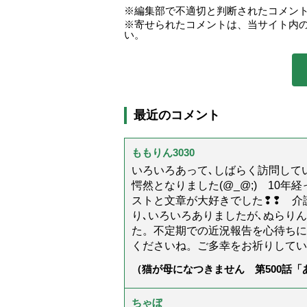
編集部で不適切と判断されたコメン
寄せられたコメントは、当サイト内
い。
最近のコメント
ももりん3030
いろいろあって､しばらく訪問してい
愕然となりました(@_@;) 10
ストと文章が大好きでした❢❢ 介
り､いろいろありましたが､ぬらり
た。不定期での近況報告を心待ちに
くださいね。ご多幸をお祈りしてい
（猫が母になつきません 第500話
ちゃぼ