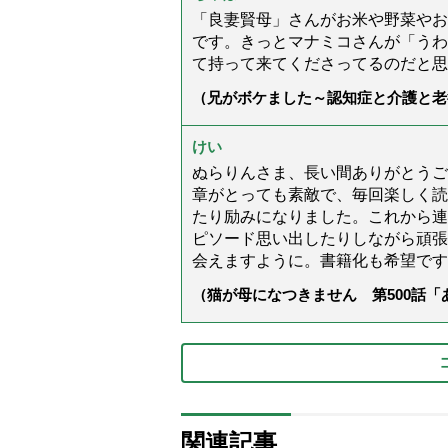
「良妻賢母」さんがお米や野菜やお
です。きっとマナミコさんが「うわ
て持って来てくださってるのだと思
（兄がボケました～認知症と介護と老
た」）
けい
ぬらりんさま、長い間ありがとうご
章がとっても素敵で、毎回楽しく読
たり励みになりました。これから連
ピソード思い出したりしながら頑張
会えますように。書籍化も希望です
（猫が母になつきません 第500話
関連記事