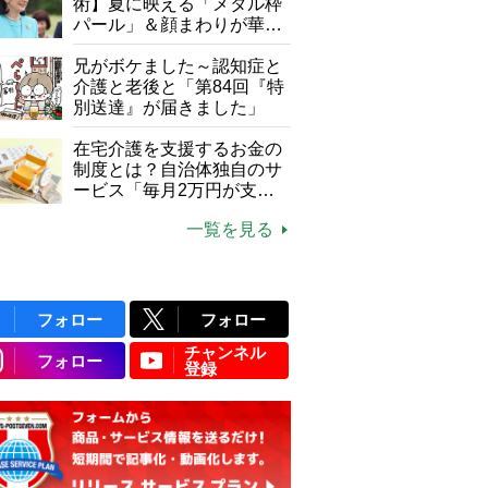
て現在は？
術】夏に映える「メタル枠
パール」＆顔まわりが華や
ぐ「揺れる一粒」の使い分
け方
兄がボケました～認知症と
介護と老後と「第84回『特
別送達』が届きました」
在宅介護を支援するお金の
制度とは？自治体独自のサ
ービス「毎月2万円が支給
される」ケースも【FP解
一覧を見る
説】
フォロー
フォロー
チャンネル
フォロー
登録