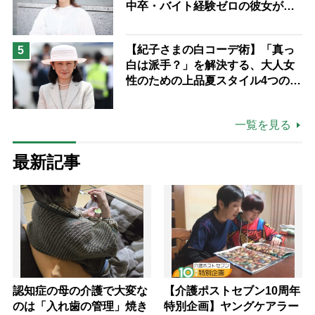
中卒・バイト経験ゼロの彼女が見
つけた“居場所”「社会の役に立ち
ながら自分らしくいられる」
【紀子さまの白コーデ術】「真っ
5
白は派手？」を解決する、大人女
性のための上品夏スタイル4つのコ
ツ
一覧を見る
最新記事
認知症の母の介護で大変な
【介護ポストセブン10周年
のは「入れ歯の管理」焼き
特別企画】ヤングケアラー