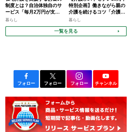
制度とは？自治体独自のサ
特別企画】働きながら親の
ービス「毎月2万円が支給
介護を続けるコツ「介護は
される」ケースも【FP解
10年以上続くことも…3つ
暮らし
暮らし
説】
のフェーズに分けて考えて
一覧を見る
みよう」【社会福祉士解
説】
フォロー
フォロー
フォロー
チャンネル