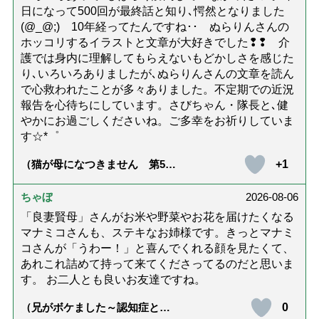
日になって500回が最終話と知り､愕然となりました
(@_@;) 10年経ってたんですね･･ ぬらりんさんの
ホッコリするイラストと文章が大好きでした❢❢ 介
護では身内に理解してもらえないもどかしさを感じた
り､いろいろありましたが､ぬらりんさんの文章を読ん
で心救われたことが多々ありました。不定期での近況
報告を心待ちにしています。さびちゃん・隊長と､健
やかにお過ごしくださいね。ご多幸をお祈りしていま
す☆*゜
+1
（猫が母になつきません 第500
話「ありがとう」【最終話】）
ちゃぼ
2026-08-06
「良妻賢母」さんがお米や野菜やお花を届けたくなる
マナミコさんも、ステキなお姉様です。きっとマナミ
コさんが「うわー！」と喜んでくれる顔を見たくて、
あれこれ詰めて持って来てくださってるのだと思いま
す。 お二人とも良いお友達ですね。
0
（兄がボケました～認知症と介
護と老後と「第84回『特別送