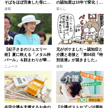
そばをほぼ完食した母に息
の認知度は10年で変化｜流
子が血の気が引いた理由
行語大賞にノミネート、法
連載
暮らし
律にも明記されたが果たし
て現在は？
【紀子さまのジュエリー
兄がボケました～認知症と
術】夏に映える「メタル枠
介護と老後と「第84回『特
パール」＆顔まわりが華や
別送達』が届きました」
ぐ「揺れる一粒」の使い分
ニュース
連載
け方
在宅介護を支援するお金の
【介護ポストセブン10周年