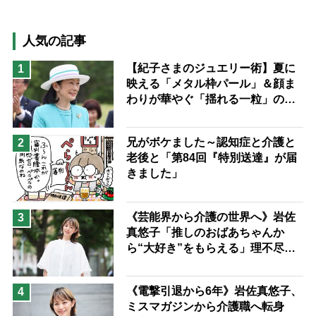
高木ブー
ケアマネジャー
猫が母になつきません
人気の記事
息子の遠距離介護サバイバル術
【紀子さまのジュエリー術】夏に
1
映える「メタル枠パール」＆顔ま
兄がボケました
便利なサービス
わりが華やぐ「揺れる一粒」の使
予防法
い分け方
兄がボケました～認知症と介護と
2
老後と「第84回『特別送達』が届
きました」
《芸能界から介護の世界へ》岩佐
3
真悠子「推しのおばあちゃんか
ら“大好き”をもらえる」理不尽さ
も吹き飛ぶ“やりがい”、介護の現
場は「愛おしい」
《電撃引退から6年》岩佐真悠子、
4
ミスマガジンから介護職へ転身