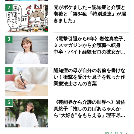
兄がボケました～認知症と介護と
2
老後と「第84回『特別送達』が届
きました」
《電撃引退から6年》岩佐真悠子、
3
ミスマガジンから介護職へ転身
中卒・バイト経験ゼロの彼女が見
つけた“居場所”「社会の役に立ち
ながら自分らしくいられる」
認知症の母が自分の名前を書けな
4
い！衝撃を受けた息子を救った作
業療法士さんの言葉
《芸能界から介護の世界へ》岩佐
5
真悠子「推しのおばあちゃんか
ら“大好き”をもらえる」理不尽さ
も吹き飛ぶ“やりがい”、介護の現
場は「愛おしい」