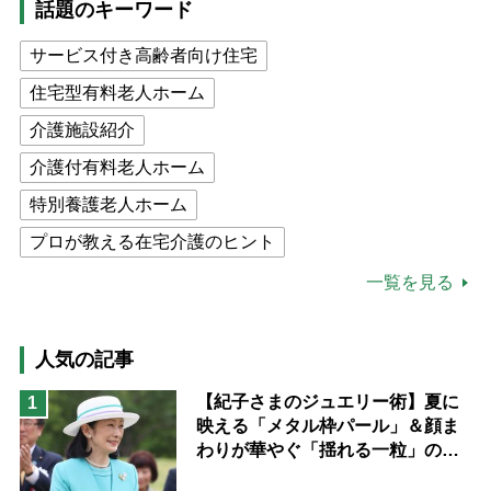
話題のキーワード
サービス付き高齢者向け住宅
住宅型有料老人ホーム
介護施設紹介
介護付有料老人ホーム
特別養護老人ホーム
プロが教える在宅介護のヒント
公的介護保険制度
介護食
一覧を見る
高木ブー
ケアマネジャー
猫が母になつきません
人気の記事
息子の遠距離介護サバイバル術
【紀子さまのジュエリー術】夏に
1
映える「メタル枠パール」＆顔ま
兄がボケました
便利なサービス
わりが華やぐ「揺れる一粒」の使
予防法
い分け方