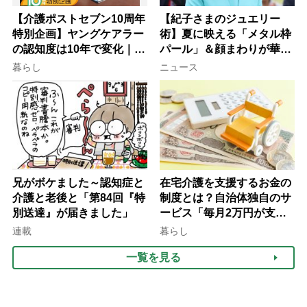
【介護ポストセブン10周年
【紀子さまのジュエリー
特別企画】ヤングケアラー
術】夏に映える「メタル枠
の認知度は10年で変化｜流
パール」＆顔まわりが華や
行語大賞にノミネート、法
ぐ「揺れる一粒」の使い分
暮らし
ニュース
律にも明記されたが果たし
け方
て現在は？
兄がボケました～認知症と
在宅介護を支援するお金の
介護と老後と「第84回『特
制度とは？自治体独自のサ
別送達』が届きました」
ービス「毎月2万円が支給
される」ケースも【FP解
連載
暮らし
説】
一覧を見る