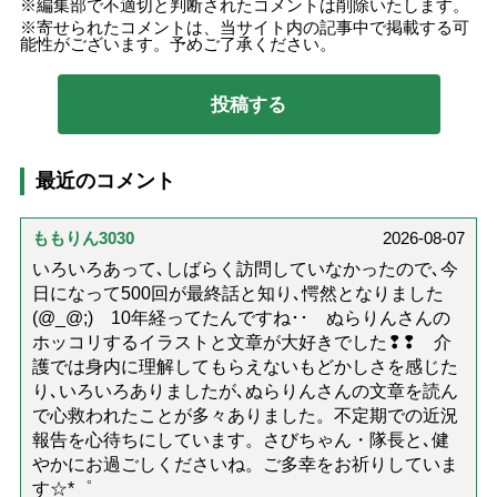
編集部で不適切と判断されたコメントは削除いたします。
寄せられたコメントは、当サイト内の記事中で掲載する可
能性がございます。予めご了承ください。
最近のコメント
ももりん3030
2026-08-07
いろいろあって､しばらく訪問していなかったので､今
日になって500回が最終話と知り､愕然となりました
(@_@;) 10年経ってたんですね･･ ぬらりんさんの
ホッコリするイラストと文章が大好きでした❢❢ 介
護では身内に理解してもらえないもどかしさを感じた
り､いろいろありましたが､ぬらりんさんの文章を読ん
で心救われたことが多々ありました。不定期での近況
報告を心待ちにしています。さびちゃん・隊長と､健
やかにお過ごしくださいね。ご多幸をお祈りしていま
す☆*゜