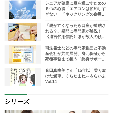
シニアが健康に夏を過ごすための
５つの心得「エアコンは節約しす
ぎない」「ネックリングの併用で
電気代をお得に」【節約＆家事ア
ドバイザー解説】
「親が亡くなったら口座が凍結さ
れる？」疑問に専門家が解説！
《遺言代用信託》ほか故人の預金
を引き出す方法やサービス
司法書士などの専門家集団と不動
産会社が共同展開、身元保証から
死後事務まで担う「終身サポー
ト」の提供を開始
倉田真由美さん「15年以上乗り続
けた愛車」くらたまね～＆らいふ
Vol.14
シリーズ