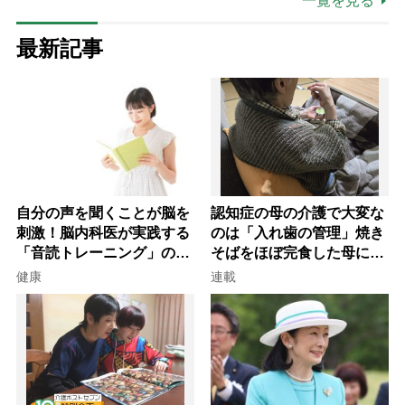
一覧を見る
最新記事
自分の声を聞くことが脳を
認知症の母の介護で大変な
刺激！脳内科医が実践する
のは「入れ歯の管理」焼き
「音読トレーニング」の極
そばをほぼ完食した母に息
意
子が血の気が引いた理由
健康
連載