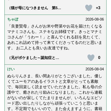
+3
（猫が母になつきません 第500
話「ありがとう」【最終話】）
ちゃぼ
2026-08-06
「良妻賢母」さんがお米や野菜やお花を届けたくなる
マナミコさんも、ステキなお姉様です。きっとマナミ
コさんが「うわー！」と喜んでくれる顔を見たくて、
あれこれ詰めて持って来てくださってるのだと思いま
す。 お二人とも良いお友達ですね。
0
（兄がボケました～認知症と介
護と老後と「第84回『特別送
達』が届きました」）
けい
2026-08-04
ぬらりんさま、長い間ありがとうございました。優し
くてユーモアのあるイラストと文章がとっても素敵
で、毎回楽しく読ませていただきました。私も母の介
護中で、癒されたり励みになりました。これから連載
がないのが寂しくてたまりませんが、いろんなエピソ
ード思い出したりしながら頑張っていこうと思いま
す。不定期でもいいので、また会えますように。書籍