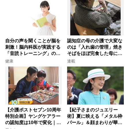
自分の声を聞くことが脳を
認知症の母の介護で大変な
刺激！脳内科医が実践する
のは「入れ歯の管理」焼き
「音読トレーニング」の極
そばをほぼ完食した母に息
意
子が血の気が引いた理由
健康
連載
【介護ポストセブン10周年
【紀子さまのジュエリー
特別企画】ヤングケアラー
術】夏に映える「メタル枠
の認知度は10年で変化｜流
パール」＆顔まわりが華や
行語大賞にノミネート、法
ぐ「揺れる一粒」の使い分