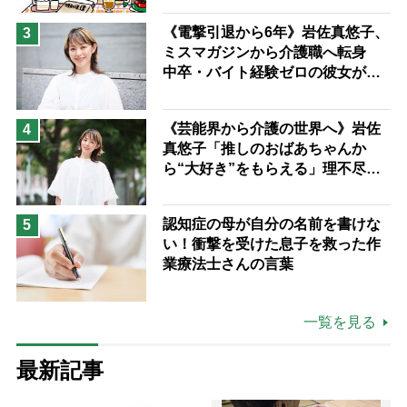
《電撃引退から6年》岩佐真悠子、
3
ミスマガジンから介護職へ転身
中卒・バイト経験ゼロの彼女が見
つけた“居場所”「社会の役に立ち
ながら自分らしくいられる」
《芸能界から介護の世界へ》岩佐
4
真悠子「推しのおばあちゃんか
ら“大好き”をもらえる」理不尽さ
も吹き飛ぶ“やりがい”、介護の現
場は「愛おしい」
認知症の母が自分の名前を書けな
5
い！衝撃を受けた息子を救った作
業療法士さんの言葉
一覧を見る
最新記事