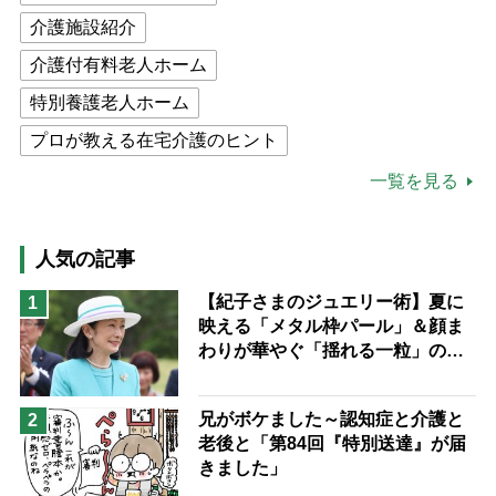
介護施設紹介
介護付有料老人ホーム
特別養護老人ホーム
プロが教える在宅介護のヒント
公的介護保険制度
介護食
一覧を見る
高木ブー
ケアマネジャー
猫が母になつきません
人気の記事
息子の遠距離介護サバイバル術
【紀子さまのジュエリー術】夏に
1
映える「メタル枠パール」＆顔ま
兄がボケました
便利なサービス
わりが華やぐ「揺れる一粒」の使
予防法
い分け方
兄がボケました～認知症と介護と
2
老後と「第84回『特別送達』が届
きました」