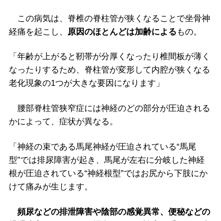
この病気は、脊椎の脊柱管が狭くなることで坐骨神
経痛を起こし、
原因のほとんどは加齢による
もの。
「年齢が上がると靭帯が分厚くなったり椎間板が薄く
なったりするため、脊柱管が変形して内腔が狭くなる
老化現象の1つが大きな要因になります」
腰部脊柱管狭窄症には神経のどの部分が圧迫される
かによって、症状が異なる。
「神経の束である馬尾神経が圧迫されている“馬尾
型”では排尿障害が起き、馬尾が左右に分岐した神経
根が圧迫されている“神経根型”ではお尻から下肢にか
けて痛みが生じます。
頻尿などの排泄障害や陰部の感覚異常、便秘などの