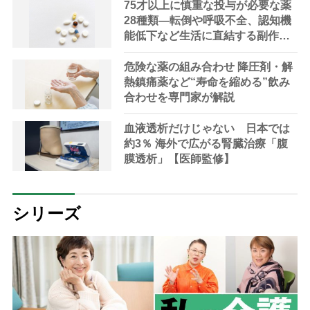
75才以上に慎重な投与が必要な薬
28種類―転倒や呼吸不全、認知機
能低下など生活に直結する副作用
を専門家が解説
危険な薬の組み合わせ 降圧剤・解
熱鎮痛薬など“寿命を縮める”飲み
合わせを専門家が解説
血液透析だけじゃない 日本では
約3％ 海外で広がる腎臓治療「腹
膜透析」【医師監修】
シリーズ