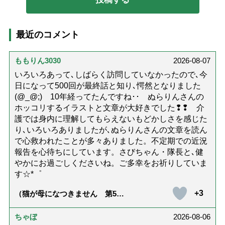
最近のコメント
ももりん3030
2026-08-07
いろいろあって､しばらく訪問していなかったので､今
日になって500回が最終話と知り､愕然となりました
(@_@;) 10年経ってたんですね･･ ぬらりんさんの
ホッコリするイラストと文章が大好きでした❢❢ 介
護では身内に理解してもらえないもどかしさを感じた
り､いろいろありましたが､ぬらりんさんの文章を読ん
で心救われたことが多々ありました。不定期での近況
報告を心待ちにしています。さびちゃん・隊長と､健
やかにお過ごしくださいね。ご多幸をお祈りしていま
す☆*゜
+3
（猫が母になつきません 第500
話「ありがとう」【最終話】）
ちゃぼ
2026-08-06