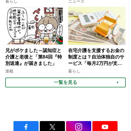
暮らし
ニュース
律にも明記されたが果たし
け方
て現在は？
兄がボケました～認知症と
在宅介護を支援するお金の
介護と老後と「第84回『特
制度とは？自治体独自のサ
別送達』が届きました」
ービス「毎月2万円が支給
される」ケースも【FP解
連載
暮らし
説】
一覧を見る