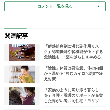
コメント一覧を見る
関連記事
「解熱鎮痛剤に潜む副作用リス
ク」認知機能や腎機能が低下する
危険性も “薬を減らし＆やめる”3
ステップを断薬専門医が解説
「陰性」体質は要注意。体の内側
から温める“飲むカイロ”習慣で冷
え対策
「家族のように寄り添う暮らし
を」介護・看護のサポートが充実
した障がい者共同住宅「ヨリソイ
ハウス」開設【大阪市西成区】