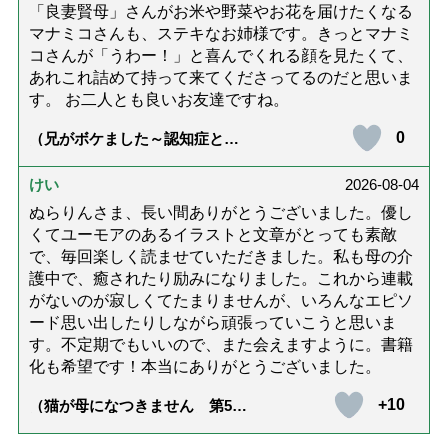
「良妻賢母」さんがお米や野菜やお花を届けたくなる
マナミコさんも、ステキなお姉様です。きっとマナミ
コさんが「うわー！」と喜んでくれる顔を見たくて、
あれこれ詰めて持って来てくださってるのだと思いま
す。 お二人とも良いお友達ですね。
0
（兄がボケました～認知症と介
護と老後と「第84回『特別送
達』が届きました」）
けい
2026-08-04
ぬらりんさま、長い間ありがとうございました。優し
くてユーモアのあるイラストと文章がとっても素敵
で、毎回楽しく読ませていただきました。私も母の介
護中で、癒されたり励みになりました。これから連載
がないのが寂しくてたまりませんが、いろんなエピソ
ード思い出したりしながら頑張っていこうと思いま
す。不定期でもいいので、また会えますように。書籍
化も希望です！本当にありがとうございました。
+10
（猫が母になつきません 第500
話「ありがとう」【最終話】）