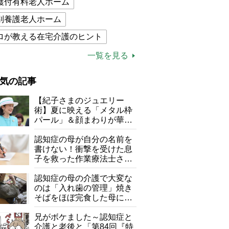
護付有料老人ホーム
別養護老人ホーム
ロが教える在宅介護のヒント
的介護保険制度
介護食
一覧を見る
木ブー
ケアマネジャー
気の記事
が母になつきません
【紀子さまのジュエリー
子の遠距離介護サバイバル術
術】夏に映える「メタル枠
パール」＆顔まわりが華や
がボケました
便利なサービス
ぐ「揺れる一粒」の使い分
け方
認知症の母が自分の名前を
防法
書けない！衝撃を受けた息
子を救った作業療法士さん
の言葉
認知症の母の介護で大変な
のは「入れ歯の管理」焼き
そばをほぼ完食した母に息
子が血の気が引いた理由
兄がボケました～認知症と
介護と老後と「第84回『特