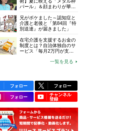
て現在は？
術】夏に映える「メタル枠
パール」＆顔まわりが華や
ぐ「揺れる一粒」の使い分
け方
兄がボケました～認知症と
介護と老後と「第84回『特
別送達』が届きました」
在宅介護を支援するお金の
制度とは？自治体独自のサ
ービス「毎月2万円が支給
される」ケースも【FP解
一覧を見る
説】
フォロー
フォロー
チャンネル
フォロー
登録