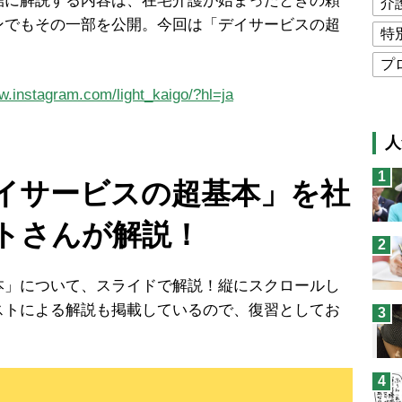
結に解説する内容は、在宅介護が始まったときの頼
介
ンでもその一部を公開。今回は「デイサービスの超
特
プ
w.instagram.com/light_kaigo/?hl=ja
公
高
人
猫
1
イサービスの超基本
」を社
息
兄
トさんが解説！
2
予
本」について、スライドで解説！縦にスクロールし
ストによる解説も掲載しているので、復習としてお
3
4