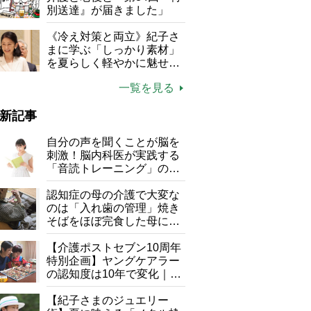
別送達』が届きました」
《冷え対策と両立》紀子さ
まに学ぶ「しっかり素材」
を夏らしく軽やかに魅せる
3つの着こなし法則
一覧を見る
新記事
自分の声を聞くことが脳を
刺激！脳内科医が実践する
「音読トレーニング」の極
意
認知症の母の介護で大変な
のは「入れ歯の管理」焼き
そばをほぼ完食した母に息
子が血の気が引いた理由
【介護ポストセブン10周年
特別企画】ヤングケアラー
の認知度は10年で変化｜流
行語大賞にノミネート、法
律にも明記されたが果たし
【紀子さまのジュエリー