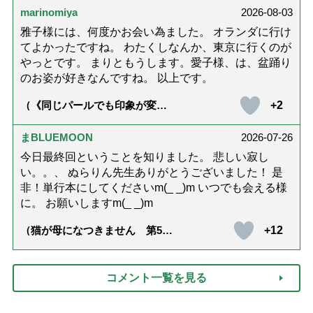
marinomiya
2026-08-03
雅子様には、何度かお会い為ました。 オランダに行け
てよかったですね。 わたくしなんか、東京に行くのが
やっとです。 まりともうします。愛子様、は、盆踊り
のお姿が好きなんですね。 以上です。
+2
（《同じパールでも印象が変
化》皇后雅子さまに学ぶ「大人
の夏ネックレス」上品＆涼しげ
に見せる4つの法則）
まBLUEMOON
2026-07-26
今日最終回ということを知りました。 悲しい寂し
い。。、 ぬらりん先生ありがとうございました！ 是
非！単行本にしてくださいm(_ _)m いつでも会える様
に。 お願いしますm(_ _)m
+12
（猫が母になつきません 第500
話「ありがとう」【最終話】）
コメント一覧を見る