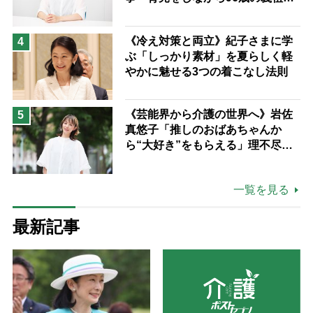
と同居して介護 プロだから言え
る「家での介護は“雑”でも気にし
《冷え対策と両立》紀子さまに学
4
ない」
ぶ「しっかり素材」を夏らしく軽
やかに魅せる3つの着こなし法則
《芸能界から介護の世界へ》岩佐
5
真悠子「推しのおばあちゃんか
ら“大好き”をもらえる」理不尽さ
も吹き飛ぶ“やりがい”、介護の現
場は「愛おしい」
一覧を見る
最新記事