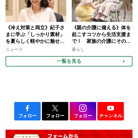
《冷え対策と両立》紀子さ
《親の介護に備える》体を
まに学ぶ「しっかり素材」
起こすコツから生活支援ま
を夏らしく軽やかに魅せる
で！ 家族の介護にそのま
3つの着こなし法則
ま活かせる2つの資格
ニュース
暮らし
一覧を見る
フォロー
フォロー
フォロー
チャンネル