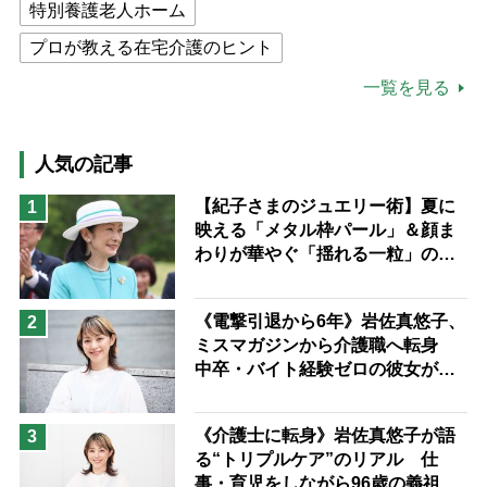
特別養護老人ホーム
プロが教える在宅介護のヒント
公的介護保険制度
介護食
一覧を見る
高木ブー
ケアマネジャー
猫が母になつきません
人気の記事
息子の遠距離介護サバイバル術
【紀子さまのジュエリー術】夏に
1
映える「メタル枠パール」＆顔ま
兄がボケました
便利なサービス
わりが華やぐ「揺れる一粒」の使
予防法
い分け方
《電撃引退から6年》岩佐真悠子、
2
ミスマガジンから介護職へ転身
中卒・バイト経験ゼロの彼女が見
つけた“居場所”「社会の役に立ち
ながら自分らしくいられる」
《介護士に転身》岩佐真悠子が語
3
る“トリプルケア”のリアル 仕
事・育児をしながら96歳の義祖母