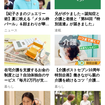
【紀子さまのジュエリー
兄がボケました～認知症と
術】夏に映える「メタル枠
介護と老後と「第84回『特
パール」＆顔まわりが華や
別送達』が届きました」
ぐ「揺れる一粒」の使い分
ニュース
連載
け方
在宅介護を支援するお金の
【介護ポストセブン10周年
制度とは？自治体独自のサ
特別企画】働きながら親の
ービス「毎月2万円が支給
介護を続けるコツ「介護は
される」ケースも【FP解
10年以上続くことも…3つ
暮らし
暮らし
説】
のフェーズに分けて考えて
みよう」【社会福祉士解
説】