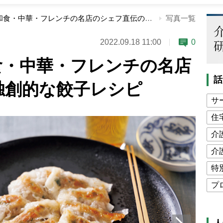
餃子大革命！和食・中華・フレンチの名店のシェフ直伝の独創的な餃子レシピ
写真一覧
2022.09.18 11:00
0
食・中華・フレンチの名店
話
独創的な餃子レシピ
サ
住
介
介
特
プ
公
高