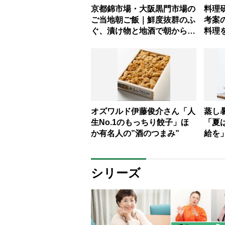
京都錦市場・大阪黒門市場の
料理
ご当地朝ご飯｜鮮度抜群のふ
考案
ぐ、漬け物と地酒で朝から一
料理
杯！
む」
オズワルド伊藤俊介さん「人
蒸し
生No.1のもっちり餃子」ほ
「夏
か有名人の”酒のつまみ”
給を
を使
【管
シリーズ