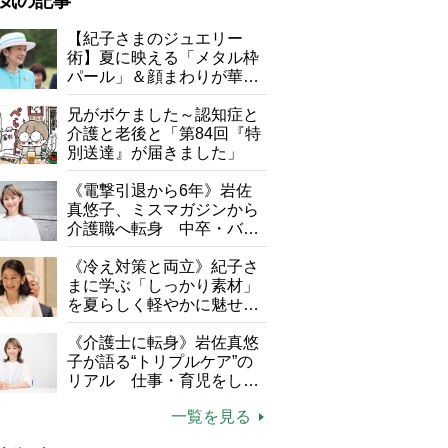
気の記事
が母になつきません
【紀子さまのジュエリー
術】夏に映える「メタル枠
子の遠距離介護サバイバル術
パール」＆顔まわりが華や
がボケました
便利なサービス
ぐ「揺れる一粒」の使い分
け方
兄がボケました～認知症と
防法
介護と老後と「第84回『特
別送達』が届きました」
《電撃引退から6年》岩佐
真悠子、ミスマガジンから
介護職へ転身 中卒・バイ
『新宿割烹 中嶋』店主 中嶋貞治さん
ト経験ゼロの彼女が見つけ
た“居場所”「社会の役に立
《冷え対策と両立》紀子さ
ちながら自分らしくいられ
まに学ぶ「しっかり素材」
る」
を夏らしく軽やかに魅せる
3つの着こなし法則
《介護士に転身》岩佐真悠
子が語る“トリプルケア”の
リアル 仕事・育児をしな
がら96歳の義祖母と同居し
一覧を見る
て介護 プロだから言える
「家での介護は“雑”でも気