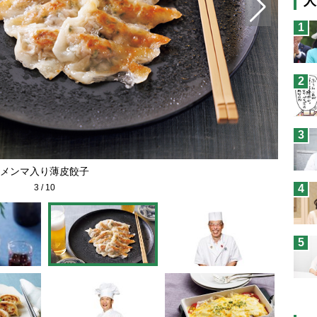
人
猫
1
息
兄
2
予
3
メンマ入り薄皮餃子
3
/
10
4
5