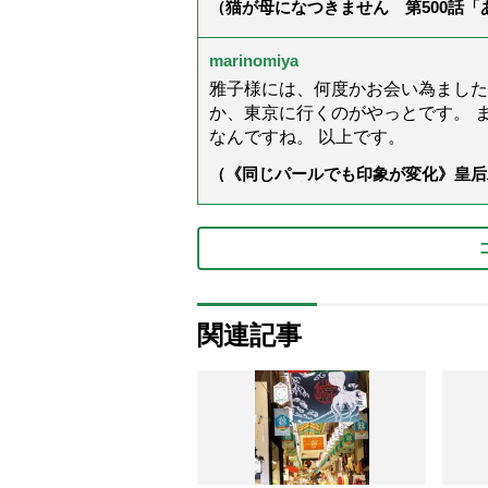
（猫が母になつきません 第500話
marinomiya
雅子様には、何度かお会い為ました
か、東京に行くのがやっとです。 
なんですね。 以上です。
（《同じパールでも印象が変化》皇后
ス」上品＆涼しげに見せる4つの法則
関連記事