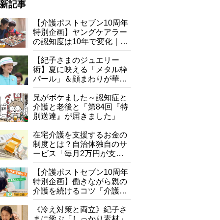
新記事
にしない」
【介護ポストセブン10周年
特別企画】ヤングケアラー
の認知度は10年で変化｜流
行語大賞にノミネート、法
律にも明記されたが果たし
【紀子さまのジュエリー
て現在は？
術】夏に映える「メタル枠
パール」＆顔まわりが華や
ぐ「揺れる一粒」の使い分
け方
兄がボケました～認知症と
介護と老後と「第84回『特
別送達』が届きました」
在宅介護を支援するお金の
制度とは？自治体独自のサ
ービス「毎月2万円が支給
される」ケースも【FP解
説】
【介護ポストセブン10周年
特別企画】働きながら親の
介護を続けるコツ「介護は
10年以上続くことも…3つ
のフェーズに分けて考えて
《冷え対策と両立》紀子さ
みよう」【社会福祉士解
まに学ぶ「しっかり素材」