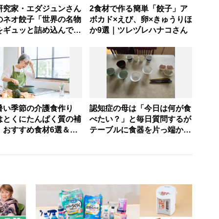
研究家・エダジュンさん
2食材で作る簡単「餃子」ア
のネオ餃子「世界の名物
ボカド×えび、卵×きゅうりほ
をギュッと詰め込んで包
か9選｜ツレヅレハナコさん
暑い季節の介護食作り
認知症の母は「今日は何が食
はとくにたんぱく質の補
べたい？」と毎日質問するが
」おすすめ食材6選＆火
テーブルに食器を片っ端から
わないお手軽レシピ3選
並べるだけ―困った息子の対
理栄養士提案】
処法とものがない現在の台所
の意味