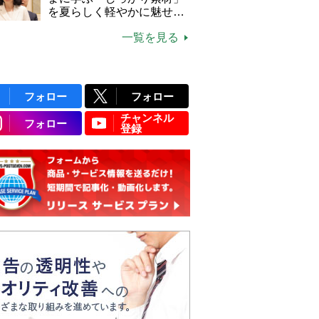
説】
を夏らしく軽やかに魅せる
3つの着こなし法則
一覧を見る
フォロー
フォロー
チャンネル
フォロー
登録