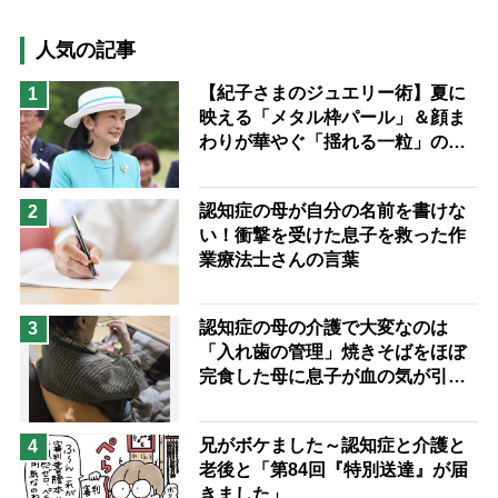
高木ブー
ケアマネジャー
猫が母になつきません
人気の記事
息子の遠距離介護サバイバル術
【紀子さまのジュエリー術】夏に
1
映える「メタル枠パール」＆顔ま
兄がボケました
便利なサービス
わりが華やぐ「揺れる一粒」の使
予防法
い分け方
認知症の母が自分の名前を書けな
2
い！衝撃を受けた息子を救った作
業療法士さんの言葉
認知症の母の介護で大変なのは
3
「入れ歯の管理」焼きそばをほぼ
完食した母に息子が血の気が引い
た理由
兄がボケました～認知症と介護と
4
老後と「第84回『特別送達』が届
きました」