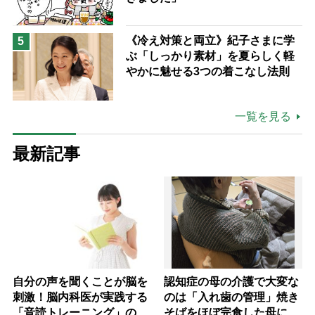
《冷え対策と両立》紀子さまに学
5
ぶ「しっかり素材」を夏らしく軽
やかに魅せる3つの着こなし法則
一覧を見る
最新記事
自分の声を聞くことが脳を
認知症の母の介護で大変な
刺激！脳内科医が実践する
のは「入れ歯の管理」焼き
「音読トレーニング」の極
そばをほぼ完食した母に息