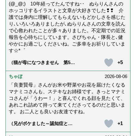
(@_@;) 10年経ってたんですね･･ ぬらりんさんの
ホッコリするイラストと文章が大好きでした❢❢ 介
護では身内に理解してもらえないもどかしさを感じた
り､いろいろありましたが､ぬらりんさんの文章を読ん
で心救われたことが多々ありました。不定期での近況
報告を心待ちにしています。さびちゃん・隊長と､健
やかにお過ごしくださいね。ご多幸をお祈りしていま
す☆*゜
+5
（猫が母になつきません 第500
話「ありがとう」【最終話】）
ちゃぼ
2026-08-06
「良妻賢母」さんがお米や野菜やお花を届けたくなる
マナミコさんも、ステキなお姉様です。きっとマナミ
コさんが「うわー！」と喜んでくれる顔を見たくて、
あれこれ詰めて持って来てくださってるのだと思いま
す。 お二人とも良いお友達ですね。
+1
（兄がボケました～認知症と介
護と老後と「第84回『特別送
達』が届きました」）