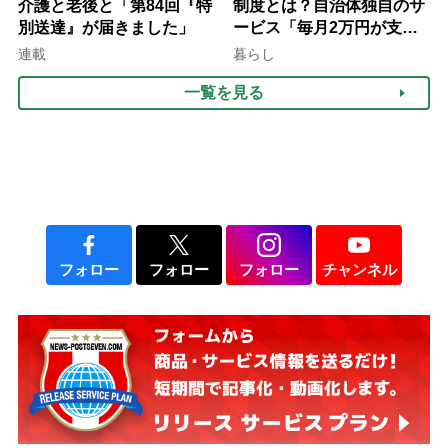
介護と老後と「第84回『特
制度とは？自治体独自のサ
別送達』が届きました」
ービス「毎月2万円が支給
される」ケースも【FP解
連載
暮らし
説】
一覧を見る
フォロー
フォロー
フォロー
チャンネル