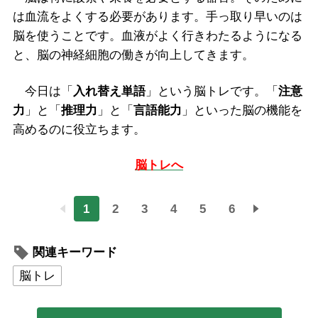
は血流をよくする必要があります。手っ取り早いのは
脳を使うことです。血液がよく行きわたるようになる
と、脳の神経細胞の働きが向上してきます。
今日は「
入れ替え単語
」という脳トレです。「
注意
力
」と「
推理力
」と「
言語能力
」といった脳の機能を
高めるのに役立ちます。
脳トレへ
1
2
3
4
5
6
関連キーワード
脳トレ