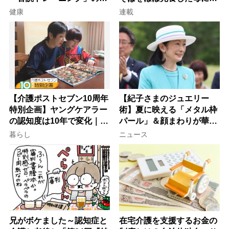
意
子が血の気が引いた理由
健康
連載
【介護ポストセブン10周年
【紀子さまのジュエリー
特別企画】ヤングケアラー
術】夏に映える「メタル枠
の認知度は10年で変化｜流
パール」＆顔まわりが華や
行語大賞にノミネート、法
ぐ「揺れる一粒」の使い分
暮らし
ニュース
律にも明記されたが果たし
け方
て現在は？
兄がボケました～認知症と
在宅介護を支援するお金の