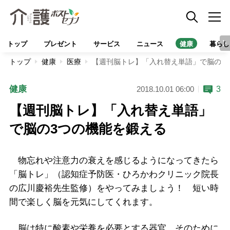
トップ
プレゼント
サービス
ニュース
健康
暮らし
トップ
健康
医療
【週刊脳トレ】「入れ替え単語」で脳の3
健康
3
2018.10.01 06:00
【週刊脳トレ】「入れ替え単語」
で脳の3つの機能を鍛える
物忘れや注意力の衰えを感じるようになってきたら
「脳トレ」（認知症予防医・ひろかわクリニック院長
の広川慶裕先生監修）をやってみましょう！ 短い時
間で楽しく脳を元気にしてくれます。
脳は特に酸素や栄養を必要とする器官。そのために