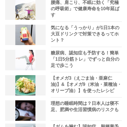
腰痛、肩こり、不眠に効く「究極
の呼吸術」で健康寿命を10年延ば
す
気になる「うっかり」が1日1本の
大豆ドリンクで対策できるってホ
ント？
糖尿病、認知症も予防する！簡単
「1日5分筋トレ」でずっと自分の
足で歩こう
【オメガ3（えごま油・亜麻仁
油)】&【オメガ9（米油・菜種油・
オリーブ油）】を使ったレシピ
理想の睡眠時間は？日本人は寝不
足、肥満や生活習慣病のリスクも
【ガムを噛む】認知症、脳梗塞予