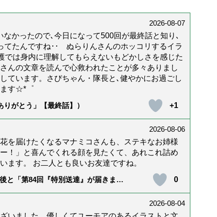
2026-08-07
なかったので､今日になって500回が最終話と知り､
年経ってたんですね･･ ぬらりんさんのホッコリするイラ
護では身内に理解してもらえないもどかしさを感じた
んさんの文章を読んで心救われたことが多々ありまし
しています。さびちゃん・隊長と､健やかにお過ごし
ます☆*゜
+1
「ありがとう」【最終話】）
2026-08-06
花を届けたくなるマナミコさんも、ステキなお姉様
ー！」と喜んでくれる顔を見たくて、あれこれ詰め
います。 お二人とも良いお友達ですね。
0
後と「第84回『特別送達』が届きまし
2026-08-04
ざいました。優しくてユーモアのあるイラストと文