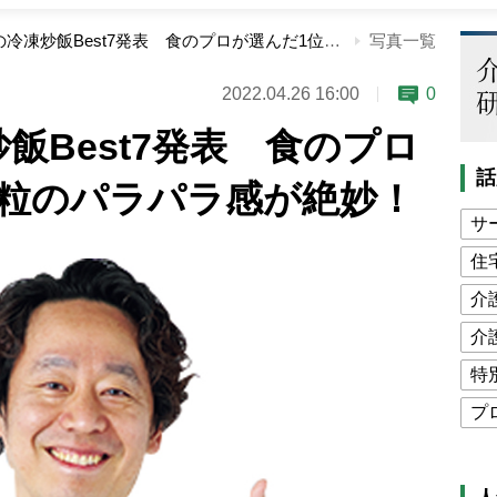
コンビニの冷凍炒飯Best7発表 食のプロが選んだ1位は米粒のパラパラ感が絶妙！
写真一覧
2022.04.26 16:00
0
飯Best7発表 食のプロ
話
米粒のパラパラ感が絶妙！
サ
住
介
介
特
プ
公
高