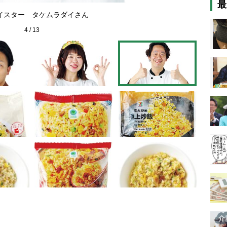
最
【7位
イスター タケムラダイさん
4
/
13