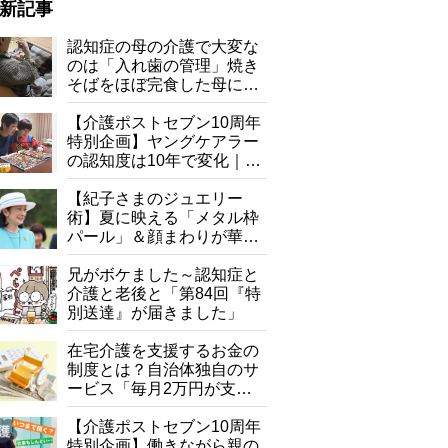
新記事
】ローソン『ローソンオリジナル 4種の具材が入ったパラッと香ばしい
飯』450g 298円
認知症の母の介護で大変な
のは「入れ歯の管理」焼き
そばをほぼ完食した母に息
子が血の気が引いた理由
【介護ポストセブン10周年
特別企画】ヤングケアラー
の認知度は10年で変化｜流
行語大賞にノミネート、法
律にも明記されたが果たし
【紀子さまのジュエリー
て現在は？
術】夏に映える「メタル枠
パール」＆顔まわりが華や
ぐ「揺れる一粒」の使い分
け方
兄がボケました～認知症と
介護と老後と「第84回『特
別送達』が届きました」
在宅介護を支援するお金の
制度とは？自治体独自のサ
ービス「毎月2万円が支給
される」ケースも【FP解
説】
【介護ポストセブン10周年
特別企画】働きながら親の