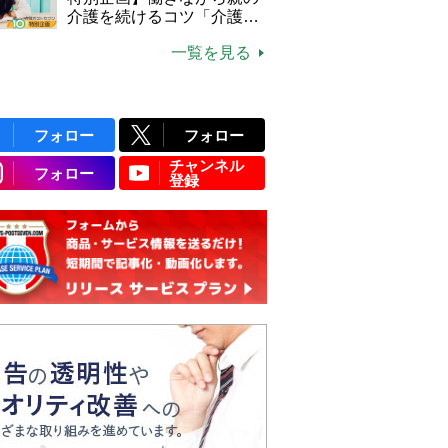
介護を続けるコツ「介護は
10年以上続くことも…3つ
一覧を見る
のフェーズに分けて考えて
みよう」【社会福祉士解
説】
フォロー
フォロー
チャンネル
フォロー
登録