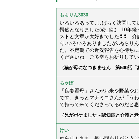
ももりん3030
いろいろあって､しばらく訪問してい
愕然となりました(@_@;) 10
ストと文章が大好きでした❢❢ 介
り､いろいろありましたが､ぬらり
た。不定期での近況報告を心待ちに
くださいね。ご多幸をお祈りしてい
（猫が母になつきません 第500話
ちゃぼ
「良妻賢母」さんがお米や野菜やお
です。きっとマナミコさんが「うわ
て持って来てくださってるのだと思
（兄がボケました～認知症と介護と老
た」）
けい
ぬらりんさま、長い間ありがとうご