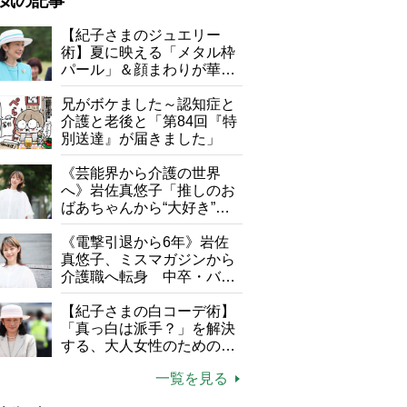
気の記事
が母になつきません
【紀子さまのジュエリー
術】夏に映える「メタル枠
子の遠距離介護サバイバル術
パール」＆顔まわりが華や
がボケました
便利なサービス
ぐ「揺れる一粒」の使い分
け方
兄がボケました～認知症と
防法
介護と老後と「第84回『特
別送達』が届きました」
《芸能界から介護の世界
へ》岩佐真悠子「推しのお
ばあちゃんから“大好き”を
もらえる」理不尽さも吹き
飛ぶ“やりがい”、介護の現
《電撃引退から6年》岩佐
場は「愛おしい」
真悠子、ミスマガジンから
介護職へ転身 中卒・バイ
ト経験ゼロの彼女が見つけ
た“居場所”「社会の役に立
【紀子さまの白コーデ術】
ちながら自分らしくいられ
「真っ白は派手？」を解決
る」
する、大人女性のための上
品夏スタイル4つのコツ
一覧を見る