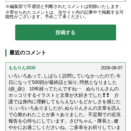
編集部で不適切と判断されたコメントは削除いたします。
寄せられたコメントは、当サイト内の記事中で掲載する可
能性がございます。予めご了承ください。
最近のコメント
ももりん3030
2026-08-07
いろいろあって､しばらく訪問していなかったので､今
日になって500回が最終話と知り､愕然となりました
(@_@;) 10年経ってたんですね･･ ぬらりんさんの
ホッコリするイラストと文章が大好きでした❢❢ 介
護では身内に理解してもらえないもどかしさを感じた
り､いろいろありましたが､ぬらりんさんの文章を読ん
で心救われたことが多々ありました。不定期での近況
報告を心待ちにしています。さびちゃん・隊長と､健
やかにお過ごしくださいね。ご多幸をお祈りしていま