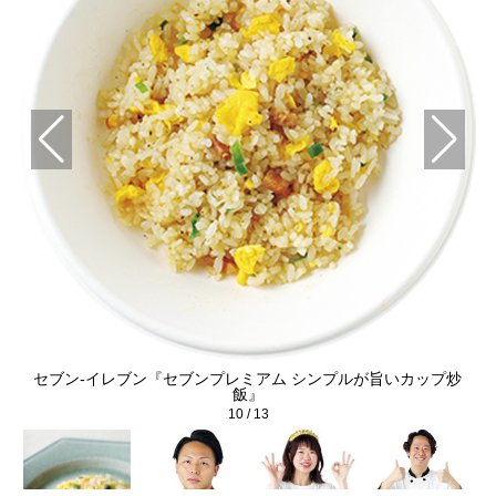
カッ
セブン-イレブン『セブンプレミアム シンプルが旨いカップ炒
【
飯』
10
/
13