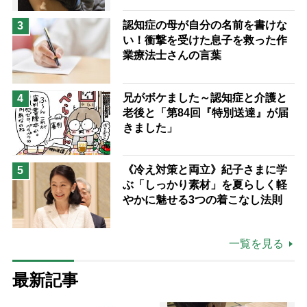
認知症の母が自分の名前を書けな
3
い！衝撃を受けた息子を救った作
業療法士さんの言葉
兄がボケました～認知症と介護と
4
老後と「第84回『特別送達』が届
きました」
《冷え対策と両立》紀子さまに学
5
ぶ「しっかり素材」を夏らしく軽
やかに魅せる3つの着こなし法則
一覧を見る
最新記事