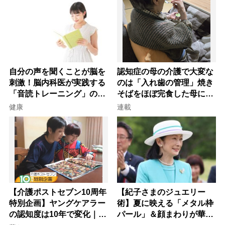
自分の声を聞くことが脳を
認知症の母の介護で大変な
刺激！脳内科医が実践する
のは「入れ歯の管理」焼き
「音読トレーニング」の極
そばをほぼ完食した母に息
意
子が血の気が引いた理由
健康
連載
【介護ポストセブン10周年
【紀子さまのジュエリー
特別企画】ヤングケアラー
術】夏に映える「メタル枠
の認知度は10年で変化｜流
パール」＆顔まわりが華や