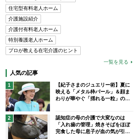
住宅型有料老人ホーム
介護施設紹介
介護付有料老人ホーム
特別養護老人ホーム
プロが教える在宅介護のヒント
公的介護保険制度
介護食
一覧を見る
高木ブー
ケアマネジャー
人気の記事
猫が母になつきません
【紀子さまのジュエリー術】夏に
1
映える「メタル枠パール」＆顔ま
息子の遠距離介護サバイバル術
わりが華やぐ「揺れる一粒」の使
兄がボケました
便利なサービス
い分け方
予防法
認知症の母の介護で大変なのは
2
「入れ歯の管理」焼きそばをほぼ
完食した母に息子が血の気が引い
た理由