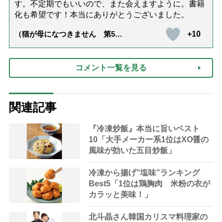
す。不定期でもいいので、また会えますように。書籍
化も希望です！本当にありがとうございました。
+10
（猫が母になつきません 第500
話「ありがとう」【最終話】）
コメント一覧を見る
関連記事
『冷凍炒飯』本当に旨いベスト
10「大手メーカー系1位はXO醤の
風味が効いた五目炒飯」
冷凍から揚げ”塩味”ランキング
Best5「1位は鶏胸肉 米粉の衣が
カラッと美味！」
北斗晶さん韓国カリスマ料理家の