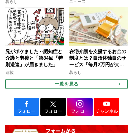
行語大賞にノミネート、法
ぐ「揺れる一粒」の使い分
暮らし
ニュース
律にも明記されたが果たし
け方
て現在は？
兄がボケました～認知症と
在宅介護を支援するお金の
介護と老後と「第84回『特
制度とは？自治体独自のサ
別送達』が届きました」
ービス「毎月2万円が支給
される」ケースも【FP解
連載
暮らし
説】
一覧を見る
フォロー
フォロー
フォロー
チャンネル