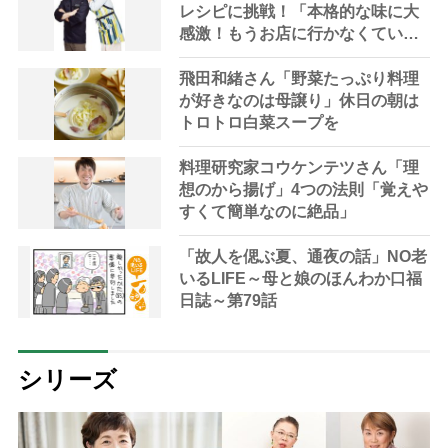
レシピに挑戦！「本格的な味に大
感激！もうお店に行かなくてい
い」
飛田和緒さん「野菜たっぷり料理
が好きなのは母譲り」休日の朝は
トロトロ白菜スープを
料理研究家コウケンテツさん「理
想のから揚げ」4つの法則「覚えや
すくて簡単なのに絶品」
「故人を偲ぶ夏、通夜の話」NO老
いるLIFE～母と娘のほんわか口福
日誌～第79話
シリーズ