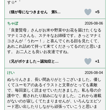
す☆*゜
+5
（猫が母になつきません 第500
話「ありがとう」【最終話】）
ちゃぼ
2026-08-06
「良妻賢母」さんがお米や野菜やお花を届けたくなる
マナミコさんも、ステキなお姉様です。きっとマナミ
コさんが「うわー！」と喜んでくれる顔を見たくて、
あれこれ詰めて持って来てくださってるのだと思いま
す。 お二人とも良いお友達ですね。
+1
（兄がボケました～認知症と介
護と老後と「第84回『特別送
達』が届きました」）
けい
2026-08-04
ぬらりんさま、長い間ありがとうございました。優し
くてユーモアのあるイラストと文章がとっても素敵
で、毎回楽しく読ませていただきました。私も母の介
護中で、癒されたり励みになりました。これから連載
がないのが寂しくてたまりませんが、いろんなエピソ
ード思い出したりしながら頑張っていこうと思いま