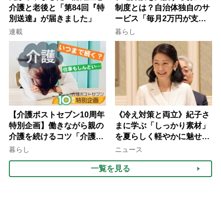
介護と老後と「第84回『特
制度とは？自治体独自のサ
別送達』が届きました」
ービス「毎月2万円が支給
される」ケースも【FP解
連載
暮らし
説】
【介護ポストセブン10周年
《冷え対策と両立》紀子さ
特別企画】働きながら親の
まに学ぶ「しっかり素材」
介護を続けるコツ「介護は
を夏らしく軽やかに魅せる
10年以上続くことも…3つ
3つの着こなし法則
暮らし
ニュース
のフェーズに分けて考えて
一覧を見る
みよう」【社会福祉士解
説】