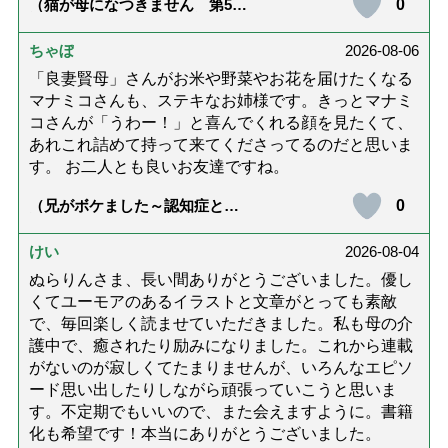
0
（猫が母になつきません 第500
話「ありがとう」【最終話】）
ちゃぼ
2026-08-06
「良妻賢母」さんがお米や野菜やお花を届けたくなる
マナミコさんも、ステキなお姉様です。きっとマナミ
コさんが「うわー！」と喜んでくれる顔を見たくて、
あれこれ詰めて持って来てくださってるのだと思いま
す。 お二人とも良いお友達ですね。
0
（兄がボケました～認知症と介
護と老後と「第84回『特別送
達』が届きました」）
けい
2026-08-04
ぬらりんさま、長い間ありがとうございました。優し
くてユーモアのあるイラストと文章がとっても素敵
で、毎回楽しく読ませていただきました。私も母の介
護中で、癒されたり励みになりました。これから連載
がないのが寂しくてたまりませんが、いろんなエピソ
ード思い出したりしながら頑張っていこうと思いま
す。不定期でもいいので、また会えますように。書籍
化も希望です！本当にありがとうございました。