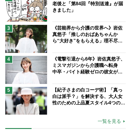
老後と「第84回『特別送達』が届
きました」
《芸能界から介護の世界へ》岩佐
3
真悠子「推しのおばあちゃんか
ら“大好き”をもらえる」理不尽さ
も吹き飛ぶ“やりがい”、介護の現
場は「愛おしい」
《電撃引退から6年》岩佐真悠子、
4
ミスマガジンから介護職へ転身
中卒・バイト経験ゼロの彼女が見
つけた“居場所”「社会の役に立ち
ながら自分らしくいられる」
【紀子さまの白コーデ術】「真っ
5
白は派手？」を解決する、大人女
性のための上品夏スタイル4つのコ
ツ
一覧を見る