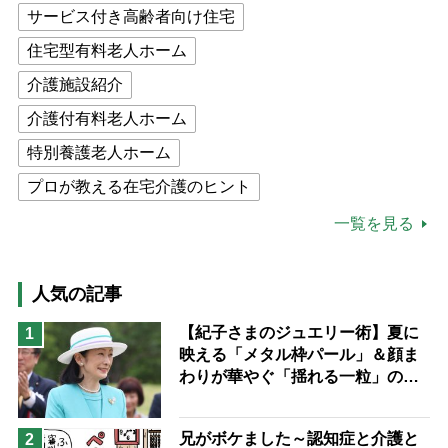
サービス付き高齢者向け住宅
住宅型有料老人ホーム
介護施設紹介
介護付有料老人ホーム
特別養護老人ホーム
プロが教える在宅介護のヒント
公的介護保険制度
介護食
一覧を見る
高木ブー
ケアマネジャー
猫が母になつきません
人気の記事
息子の遠距離介護サバイバル術
【紀子さまのジュエリー術】夏に
1
映える「メタル枠パール」＆顔ま
兄がボケました
便利なサービス
わりが華やぐ「揺れる一粒」の使
予防法
い分け方
兄がボケました～認知症と介護と
2