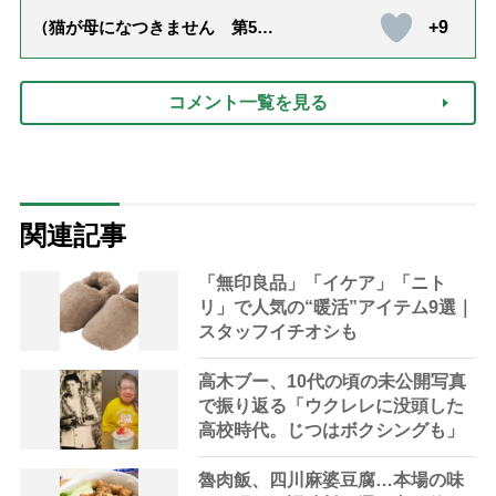
+9
（猫が母になつきません 第500
話「ありがとう」【最終話】）
コメント一覧を見る
関連記事
「無印良品」「イケア」「ニト
リ」で人気の“暖活”アイテム9選｜
スタッフイチオシも
高木ブー、10代の頃の未公開写真
で振り返る「ウクレレに没頭した
高校時代。じつはボクシングも」
魯肉飯、四川麻婆豆腐…本場の味