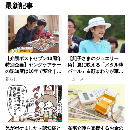
最新記事
【介護ポストセブン10周年
【紀子さまのジュエリー
特別企画】ヤングケアラー
術】夏に映える「メタル枠
の認知度は10年で変化｜流
パール」＆顔まわりが華や
行語大賞にノミネート、法
ぐ「揺れる一粒」の使い分
暮らし
ニュース
律にも明記されたが果たし
け方
て現在は？
兄がボケました～認知症と
在宅介護を支援するお金の