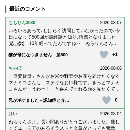
最近のコメント
ももりん3030
2026-08-07
いろいろあって､しばらく訪問していなかったので､今
日になって500回が最終話と知り､愕然となりました
(@_@;) 10年経ってたんですね･･ ぬらりんさんの
ホッコリするイラストと文章が大好きでした❢❢ 介
+1
猫が母になつきません 第500話
護では身内に理解してもらえないもどかしさを感じた
「ありがとう」【最終話】
り､いろいろありましたが､ぬらりんさんの文章を読ん
ちゃぼ
2026-08-06
で心救われたことが多々ありました。不定期での近況
報告を心待ちにしています。さびちゃん・隊長と､健
「良妻賢母」さんがお米や野菜やお花を届けたくなる
やかにお過ごしくださいね。ご多幸をお祈りしていま
マナミコさんも、ステキなお姉様です。きっとマナミ
す☆*゜
コさんが「うわー！」と喜んでくれる顔を見たくて、
あれこれ詰めて持って来てくださってるのだと思いま
0
兄がボケました～認知症と介護
す。 お二人とも良いお友達ですね。
と老後と「第84回『特別送達』
が届きました」
けい
2026-08-04
ぬらりんさま、長い間ありがとうございました。優し
くてユーモアのあるイラストと文章がとっても素敵