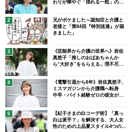
わりが華やぐ「揺れる一粒」の使
予防法
い分け方
兄がボケました～認知症と介護と
2
老後と「第84回『特別送達』が届
きました」
《芸能界から介護の世界へ》岩佐
3
真悠子「推しのおばあちゃんか
ら“大好き”をもらえる」理不尽さ
も吹き飛ぶ“やりがい”、介護の現
場は「愛おしい」
《電撃引退から6年》岩佐真悠子、
4
ミスマガジンから介護職へ転身
中卒・バイト経験ゼロの彼女が見
つけた“居場所”「社会の役に立ち
ながら自分らしくいられる」
【紀子さまの白コーデ術】「真っ
5
白は派手？」を解決する、大人女
性のための上品夏スタイル4つのコ