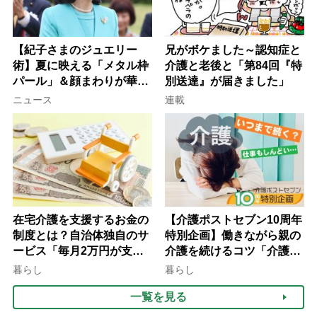
【紀子さまのジュエリー
兄がボケました～認知症と
術】夏に映える「メタル枠
介護と老後と「第84回『特
パール」＆顔まわりが華や
別送達』が届きました」
ぐ「揺れる一粒」の使い分
ニュース
連載
け方
在宅介護を支援するお金の
【介護ポストセブン10周年
制度とは？自治体独自のサ
特別企画】働きながら親の
ービス「毎月2万円が支給
介護を続けるコツ「介護は
される」ケースも【FP解
10年以上続くことも…3つ
暮らし
暮らし
説】
のフェーズに分けて考えて
一覧を見る
みよう」【社会福祉士解
説】