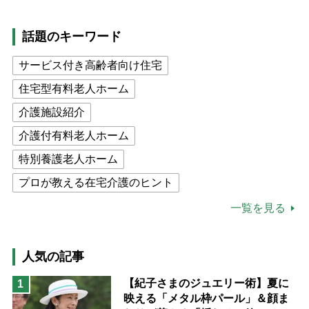
話題のキーワード
サービス付き高齢者向け住宅
住宅型有料老人ホーム
介護施設紹介
介護付有料老人ホーム
特別養護老人ホーム
プロが教える在宅介護のヒント
公的介護保険制度
介護食
一覧を見る
高木ブー
ケアマネジャー
猫が母になつきません
人気の記事
息子の遠距離介護サバイバル術
【紀子さまのジュエリー術】夏に
1
映える「メタル枠パール」＆顔ま
兄がボケました
便利なサービス