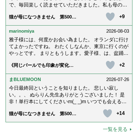
で、毎回楽しく読ませていただきました。私も母の介
護中で、癒されたり励みになりました。これから連載
+9
猫が母になつきません 第500話
がないのが寂しくてたまりませんが、いろんなエピソ
「ありがとう」【最終話】
ード思い出したりしながら頑張っていこうと思いま
marinomiya
2026-08-03
す。不定期でもいいので、また会えますように。書籍
化も希望です！本当にありがとうございました。
雅子様には、何度かお会い為ました。 オランダに行け
てよかったですね。 わたくしなんか、東京に行くのが
やっとです。 まりともうします。愛子様、は、盆踊り
のお姿が好きなんですね。 以上です。
+2
《同じパールでも印象が変化》
皇后雅子さまに学ぶ「大人の夏
ネックレス」上品＆涼しげに見
せる4つの法則
まBLUEMOON
2026-07-26
今日最終回ということを知りました。 悲しい寂し
い。。、 ぬらりん先生ありがとうございました！ 是
非！単行本にしてくださいm(_ _)m いつでも会える様
に。 お願いしますm(_ _)m
+14
猫が母になつきません 第500話
「ありがとう」【最終話】
一覧を見る