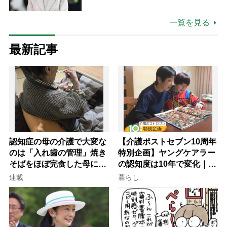
ツ
一覧を見る
最新記事
認知症の母の介護で大変な
【介護ポストセブン10周年
のは「入れ歯の管理」焼き
特別企画】ヤングケアラー
そばをほぼ完食した母に息
の認知度は10年で変化｜流
子が血の気が引いた理由
行語大賞にノミネート、法
連載
暮らし
律にも明記されたが果たし
て現在は？