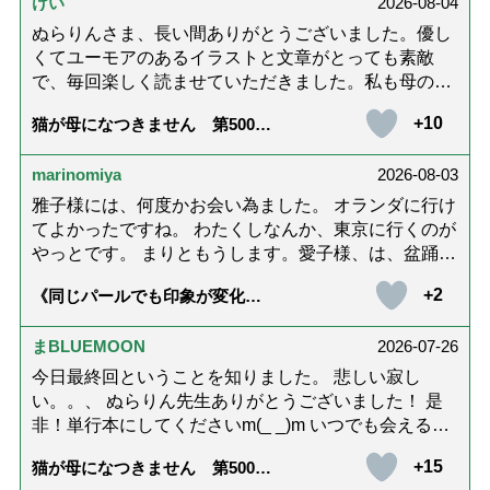
けい
2026-08-04
ぬらりんさま、長い間ありがとうございました。優し
くてユーモアのあるイラストと文章がとっても素敵
で、毎回楽しく読ませていただきました。私も母の介
護中で、癒されたり励みになりました。これから連載
+10
猫が母になつきません 第500話
がないのが寂しくてたまりませんが、いろんなエピソ
「ありがとう」【最終話】
ード思い出したりしながら頑張っていこうと思いま
marinomiya
2026-08-03
す。不定期でもいいので、また会えますように。書籍
化も希望です！本当にありがとうございました。
雅子様には、何度かお会い為ました。 オランダに行け
てよかったですね。 わたくしなんか、東京に行くのが
やっとです。 まりともうします。愛子様、は、盆踊り
のお姿が好きなんですね。 以上です。
+2
《同じパールでも印象が変化》
皇后雅子さまに学ぶ「大人の夏
ネックレス」上品＆涼しげに見
せる4つの法則
まBLUEMOON
2026-07-26
今日最終回ということを知りました。 悲しい寂し
い。。、 ぬらりん先生ありがとうございました！ 是
非！単行本にしてくださいm(_ _)m いつでも会える様
に。 お願いしますm(_ _)m
+15
猫が母になつきません 第500話
「ありがとう」【最終話】