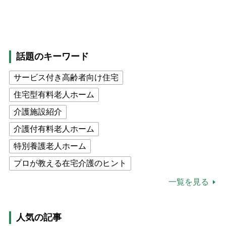
話題のキーワード
サービス付き高齢者向け住宅
住宅型有料老人ホーム
介護施設紹介
介護付有料老人ホーム
特別養護老人ホーム
プロが教える在宅介護のヒント
公的介護保険制度
介護食
一覧を見る
高木ブー
ケアマネジャー
猫が母になつきません
人気の記事