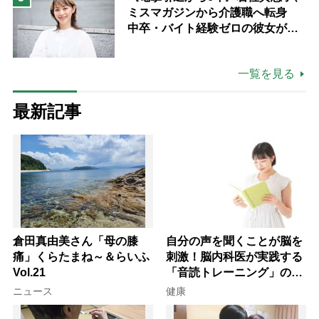
ミスマガジンから介護職へ転身
中卒・バイト経験ゼロの彼女が見
つけた“居場所”「社会の役に立ち
ながら自分らしくいられる」
一覧を見る
最新記事
倉田真由美さん「母の膝
自分の声を聞くことが脳を
痛」くらたまね～＆らいふ
刺激！脳内科医が実践する
Vol.21
「音読トレーニング」の極
意
ニュース
健康