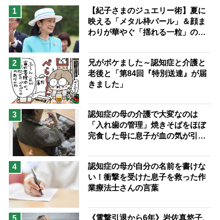
息子の遠距離介護サバイバル術
【紀子さまのジュエリー術】夏に
1
映える「メタル枠パール」＆顔ま
兄がボケました
便利なサービス
わりが華やぐ「揺れる一粒」の使
予防法
い分け方
兄がボケました～認知症と介護と
2
老後と「第84回『特別送達』が届
きました」
認知症の母の介護で大変なのは
3
「入れ歯の管理」焼きそばをほぼ
完食した母に息子が血の気が引い
た理由
認知症の母が自分の名前を書けな
4
い！衝撃を受けた息子を救った作
業療法士さんの言葉
《電撃引退から6年》岩佐真悠子、
5