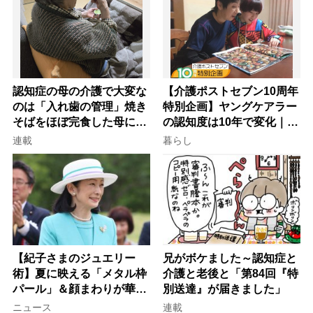
認知症の母の介護で大変な
【介護ポストセブン10周年
のは「入れ歯の管理」焼き
特別企画】ヤングケアラー
そばをほぼ完食した母に息
の認知度は10年で変化｜流
子が血の気が引いた理由
行語大賞にノミネート、法
連載
暮らし
律にも明記されたが果たし
て現在は？
【紀子さまのジュエリー
兄がボケました～認知症と
術】夏に映える「メタル枠
介護と老後と「第84回『特
パール」＆顔まわりが華や
別送達』が届きました」
ぐ「揺れる一粒」の使い分
ニュース
連載