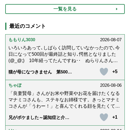
け方
一覧を見る
最近のコメント
ももりん3030
2026-08-07
いろいろあって､しばらく訪問していなかったので､今
日になって500回が最終話と知り､愕然となりました
(@_@;) 10年経ってたんですね･･ ぬらりんさんの
ホッコリするイラストと文章が大好きでした❢❢ 介
+5
猫が母になつきません 第500話
護では身内に理解してもらえないもどかしさを感じた
「ありがとう」【最終話】
り､いろいろありましたが､ぬらりんさんの文章を読ん
ちゃぼ
2026-08-06
で心救われたことが多々ありました。不定期での近況
報告を心待ちにしています。さびちゃん・隊長と､健
「良妻賢母」さんがお米や野菜やお花を届けたくなる
やかにお過ごしくださいね。ご多幸をお祈りしていま
マナミコさんも、ステキなお姉様です。きっとマナミ
す☆*゜
コさんが「うわー！」と喜んでくれる顔を見たくて、
あれこれ詰めて持って来てくださってるのだと思いま
+1
兄がボケました～認知症と介護
す。 お二人とも良いお友達ですね。
と老後と「第84回『特別送達』
が届きました」