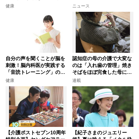
を元気にする音読の習慣」
健康
ニュース
自分の声を聞くことが脳を
認知症の母の介護で大変な
刺激！脳内科医が実践する
のは「入れ歯の管理」焼き
「音読トレーニング」の極
そばをほぼ完食した母に息
意
子が血の気が引いた理由
健康
連載
【介護ポストセブン10周年
【紀子さまのジュエリー