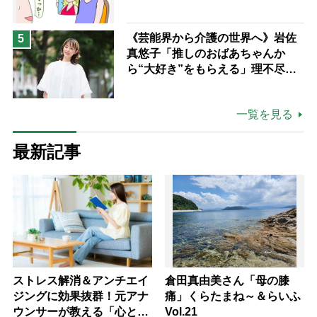
《芸能界から介護の世界へ》岩佐
5
真悠子「推しのおばあちゃんか
ら“大好き”をもらえる」理不尽さ
も吹き飛ぶ“やりがい”、介護の現
場は「愛おしい」
一覧を見る
最新記事
ストレス解消＆アンチエイ
倉田真由美さん「母の膝
ジングに効果抜群！元アナ
痛」くらたまね～＆らいふ
ウンサーが教える「心と体
Vol.21