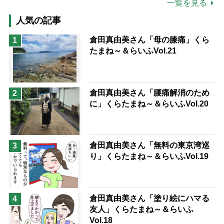
公的介護保険制度
介護食
一覧を見る
高木ブー
ケアマネジャー
人気の記事
猫が母になつきません
倉田真由美さん「母の膝痛」くら
1
たまね～＆らいふVol.21
息子の遠距離介護サバイバル術
兄がボケました
便利なサービス
予防法
倉田真由美さん「腰痛解消のため
2
に」くらたまね～＆らいふVol.20
倉田真由美さん「無料の東京湾巡
3
り」くらたまね～＆らいふVol.19
倉田真由美さん「塗り絵にハマる
4
友人」くらたまね～＆らいふ
Vol.18