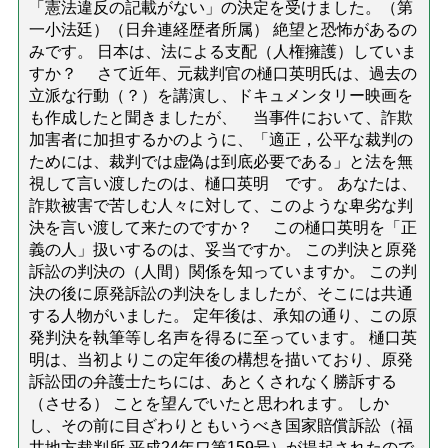
「憲法違反の記載がない」の決定を受けました。（第
一小法廷）（日弁連経歴者所属） 絶望と恐怖があるの
みです。 日本は、法による支配（人権擁護）していま
すか？ さて近年、元裁判官の樋口英明氏は、過去の
立派な行動（？）を講演し、ドキュメンタリー映画を
も作成したと聞きましたが、 当事件において、詐欺
加害者に加担するかのように、「適正，公平な裁判の
ためには、裁判では虚偽は到底必要である」と法を無
視して言い渡したのは、樋口英明 です。 あなたは、
詐欺被害で苦しむ人々に対して、このような卑劣な判
決を言い渡して来たのですか？ この樋口英明を「正
義の人」扱いするのは、妥当ですか。 この判決と原発
訴訟の判決の（人間）関係を知っていますか。 この判
決の後に原発訴訟の判決をしましたが、そこには共通
する人物がいました。 定年後は、承知の通り、この原
発判決を執筆等し名声を得るに至っています。 樋口英
明は、当初よりこの定年後の構想を描いており、原発
訴訟団の弁護士たちには、あとくされなく勝訴する
（させる） ことを望んでいたと思われます。 しか
し、その前に目ざわりともいうべき国家賠償訴訟（福
井地方裁判所.平成24年ワ第159号）が提起されたので