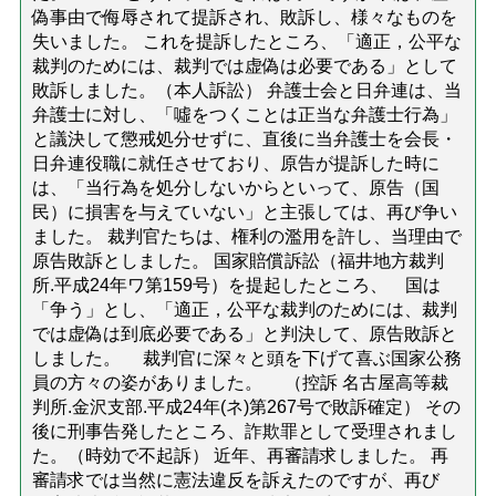
偽事由で侮辱されて提訴され、敗訴し、様々なものを
失いました。 これを提訴したところ、「適正，公平な
裁判のためには、裁判では虚偽は必要である」として
敗訴しました。（本人訴訟） 弁護士会と日弁連は、当
弁護士に対し、「噓をつくことは正当な弁護士行為」
と議決して懲戒処分せずに、直後に当弁護士を会長・
日弁連役職に就任させており、原告が提訴した時に
は、「当行為を処分しないからといって、原告（国
民）に損害を与えていない」と主張しては、再び争い
ました。 裁判官たちは、権利の濫用を許し、当理由で
原告敗訴としました。 国家賠償訴訟（福井地方裁判
所.平成24年ワ第159号）を提起したところ、 国は
「争う」とし、「適正，公平な裁判のためには、裁判
では虚偽は到底必要である」と判決して、原告敗訴と
しました。 裁判官に深々と頭を下げて喜ぶ国家公務
員の方々の姿がありました。 （控訴 名古屋高等裁
判所.金沢支部.平成24年(ネ)第267号で敗訴確定） その
後に刑事告発したところ、詐欺罪として受理されまし
た。（時効で不起訴） 近年、再審請求しました。 再
審請求では当然に憲法違反を訴えたのですが、再び