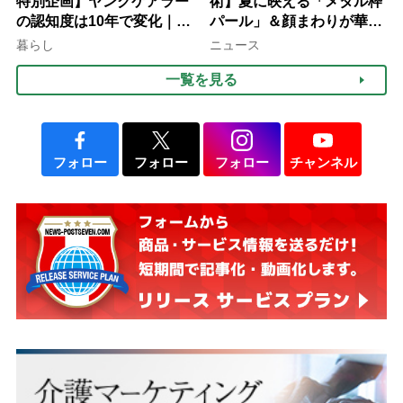
特別企画】ヤングケアラー
術】夏に映える「メタル枠
の認知度は10年で変化｜流
パール」＆顔まわりが華や
行語大賞にノミネート、法
ぐ「揺れる一粒」の使い分
暮らし
ニュース
律にも明記されたが果たし
け方
一覧を見る
て現在は？
フォロー
フォロー
フォロー
チャンネル