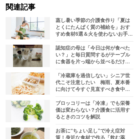
関連記事
蒸し暑い季節の介護食作り「夏は
とくにたんぱく質の補給を」おす
すめ食材6選＆火を使わないお手軽
レシピ3選【管理栄養士提案】
認知症の母は「今日は何が食べた
い？」と毎日質問するがテーブル
に食器を片っ端から並べるだけ―
困った息子の対処法とものがない
現在の台所の意味
「冷蔵庫を過信しない」シニア世
代こそ注意したい 梅雨、夏本番
に向けて今すぐ見直すべき食中毒
対策を家事アドバイザーが指南
ブロッコリーは「冷凍」でも栄養
価は変わらない？介護食に活用す
るときのコツを解説
お茶に“ちょい足し”で冷え症対
策！身近な食材で作る「飲む薬