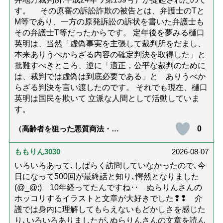
す。 その原審の訴訟詐欺の被告とは、弁護士のTと
M等であり、一方の原発訴訟の訴状を書いた弁護士も
その弁護士T等だったからです。 定年後を夢みる樋口
英明は、当然「虚偽事実を主張して裁判所をだまし、
本来ありうべからざる内容の確定判決を取得した」と
批難すべきところ、逆に「適正，公平な裁判のために
は、裁判では虚偽は到底必要である」と ありうべか
らざる判決を言い渡したのです。 それでも現在、樋口
英明は国民を欺いて 立派な人間として活動していま
す。
0
（高齢者を狙った悪質商法・訪
問詐欺の種類と実例9選｜騙され
ないための4つの対策「騙されや
すい人の特徴は？」【社会福祉
ももりん3030
2026-08-07
士解説】）
いろいろあって､しばらく訪問していなかったので､今
日になって500回が最終話と知り､愕然となりました
(@_@;) 10年経ってたんですね･･ ぬらりんさんの
ホッコリするイラストと文章が大好きでした❢❢ 介
護では身内に理解してもらえないもどかしさを感じた
り､いろいろありましたが､ぬらりんさんの文章を読ん