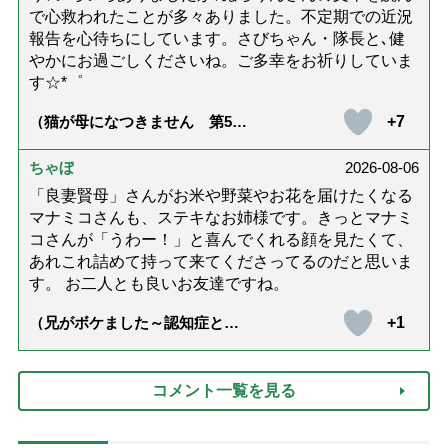
で心救われたことが多々ありました。不定期での近況
報告を心待ちにしています。さびちゃん・隊長と､健
やかにお過ごしくださいね。ご多幸をお祈りしていま
す☆*゜
+7
（猫が母になつきません 第500
話「ありがとう」【最終話】）
ちゃぼ
2026-08-06
「良妻賢母」さんがお米や野菜やお花を届けたくなる
マナミコさんも、ステキなお姉様です。きっとマナミ
コさんが「うわー！」と喜んでくれる顔を見たくて、
あれこれ詰めて持って来てくださってるのだと思いま
す。 お二人とも良いお友達ですね。
+1
（兄がボケました～認知症と介
護と老後と「第84回『特別送
達』が届きました」）
コメント一覧を見る